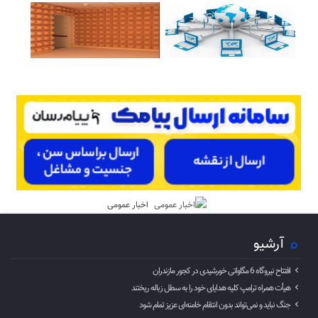
اخبار عمومی
آرشیو
افتتاح نیروگاه 6 مگاواتی خورشیدی در کجور مازندران
هیأت همراه ترامپ کلیه هدایای خود را به سطل زباله ریختند
جنگ نباید و نمی‌تواند بدون انتقام خامنه‌ای عزیز تمام شود