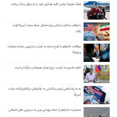
هیأت همراه ترامپ کلیه هدایای خود را به سطل زباله ریختند
با توقف مذاکره و تبادل پیام احتمال حمله مجدد آمریکا قوت
یافت
موافقت نتانیاهو با طرح حمله به ایران؛ سناریویی مشابه عملیات
ونزوئلا!
کنایه مادورو به ترامپ: روح هیتلر همچنان سرگردان است
نه به پادشاهی ترامپ واکنشی به رفتارهای دیکتاتورمآبانه دولت
آمریکا
عصبانیت نتانیاهو از حمله پهبادی یمن به سرزمین های اشغالی