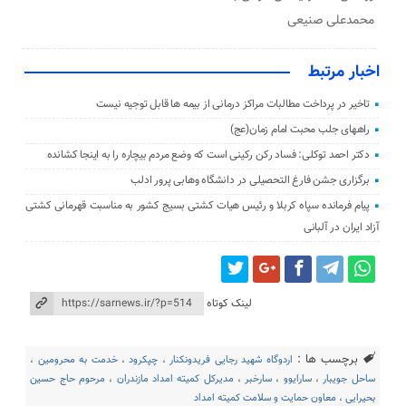
محمدعلی صنیعی
اخبار مرتبط
تاخیر در پرداخت مطالبات مراکز درمانی از بیمه ها قابل توجیه نیست
راههای جلب محبت امام زمان(عج)
دکتر احمد توکلی: فساد رکن رکینی است که وضع مردم بیچاره را به اینجا کشانده
برگزاری جشن فارغ التحصیلی در دانشگاه وهابی پرور ادلب
پیام فرمانده سپاه کربلا و رئیس هیات کشتی بسیج کشور به مناسبت قهرمانی کشتی
آزاد ایران در آلبانی
لینک کوتاه
برچسب ها :
اردوگاه شهید رجایی فریدونکنار
،
چپکرود
،
خدمت به محرومین
،
ساحل جویبار
،
سارایوو
،
سارخبر
،
مدیرکل کمیته امداد مازندران
،
مرحوم حاج حسین
بحیرایی
،
معاون حمایت و سلامت کمیته امداد