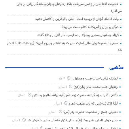
خشونت فقط بدن را زخمی نمی‌کند، بلکه زخم‌های پنهان و ماندگار روانی بر جای
می‌گذارد
وقت فاصله گرفتن از روسیه است؛ تنش با اوکراین را کاهش دهید
درگیری ایران و آمریکا به کدام سمت می‌رود؟
فرزاد جمشیدی مجری پرطرفدار صداوسیما دار فانی را وداع گفت
اسامی ۱۱ عضو شورای عالی امنیت ملی که به تفاهم ایران و آمریکا رأی مثبت دادند اعلام
شد
مذهبی
لطائف قرآنی/حیات طیب و معقول !
7 ماه
راههای جلب محبت امام زمان(عج)
1 سال
نگاهی گذرا به زندگینامه حضرت زینب(س)/به بهانه سالروز رحلتش
1 سال
لَیلَةُ الرَّغائِب شبی که باید غنیمت شمرد
1 سال
تحلیلی جامع از شخصیت حضرت زهرا(س)
1 سال
بلبل خوش الحان اهل بیت (ع)و صدای تکرار نشدنی ساری خاموش شد
1 سال
آمادگی برادران عراقی برای پذیرائی 10 میلیون زائر اربعین
1 سال