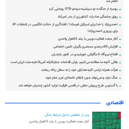
اعلام شد
روسیه از جنگنده دو سرنشینه سوخو-57D رونمایی کرد
رونق چشمگیر صادرات کشاورزی از بندر امیرآباد
احمدی‌نژاد را خدا برای اسرائیل فرستاد! / افشاگری از دخالت انگلیس در انتخابات ۸۴
برای پیروزی احمدی‌نژاد!
آغاز مجدد فعالیت بورس با رشد 63هزار واحدی
افزایش 60درصدی مستمری بگیران تامین اجتماعی
افتتاح نیروگاه 6 مگاواتی خورشیدی در کجور مازندران
بقائی :آنچه ما مطالبه می‌کنیم، پایان اقدامات جنایتکارانه آمریکا علیه ملت ایران است
هیأت همراه ترامپ کلیه هدایای خود را به سطل زباله ریختند
جنگ نباید و نمی‌تواند بدون انتقام خامنه‌ای عزیز تمام شود
با گسترس طرح پرورش ماهی در قفس ظرفیت تولید کشور چندبرابر خواهد شد
اقتصادی
پس از تعطیلی بدلیل شرایط جنگی
آغاز مجدد فعالیت بورس با رشد 63هزار واحدی