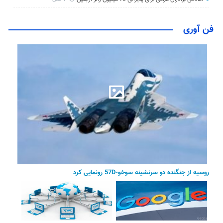
فن آوری
روسیه از جنگنده دو سرنشینه سوخو-57D رونمایی کرد