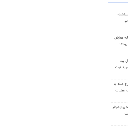
سرنشینه
یه هدایای
ریختند
ل پیام
ریکا قوت
رح حمله به
به عملیات
: روح هیتلر
ست