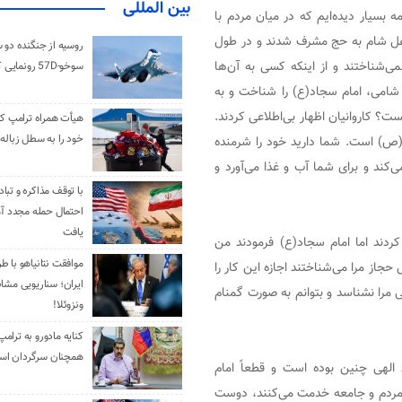
بین المللی
بسیار دیده‌ایم که در میان مردم با
اهل شام به حج مشرف شدند و در طول
روسیه از جنگنده دو 
‌شناختند و از اینکه کسی به آن‌ها
سوخو-57D رونمایی کرد
شامی، امام سجاد(ع) را شناخت و به
؟ کاروانیان اظهار بی‌اطلاعی کردند.
هیأت همراه ترامپ کل
خود را به سطل زباله 
(ص) است. شما دارید خود را شرمنده
ند و برای شما آب و غذا می‌آورد و
با توقف مذاکره و تباد
احتمال حمله مجدد آم
یافت
ردند اما امام سجاد(ع) فرمودند من
موافقت نتانیاهو با ط
جاز مرا می‌شناختند اجازه این کار را
ایران؛ سناریویی مشا
 مرا نشناسد و بتوانم به صورت گمنام
ونزوئلا!
کنایه مادورو به ترامپ
همچنان سرگردان ا
 الهی چنین بوده است و قطعاً امام
به مردم و جامعه خدمت می‌کنند، دوست