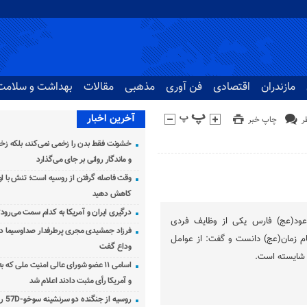
مازندران
اقتصادی
فن آوری
مذهبی
مقالات
بهداشت و سلامت
آخرین اخبار
چاپ خبر
خشونت فقط بدن را زخمی نمی‌کند، بلکه زخم
و ماندگار روانی بر جای می‌گذارد
وقت فاصله گرفتن از روسیه است؛ تنش با اوک
کاهش دهید
درگیری ایران و آمریکا به کدام سمت می‌رود
عود(عج) فارس یکی از وظایف فردی
فرزاد جمشیدی مجری پرطرفدار صداوسیما دار
م زمان(عج) دانست و گفت: از عوامل
وداع گفت
شایسته است.
اسامی ۱۱ عضو شورای عالی امنیت ملی که 
و آمریکا رأی مثبت دادند اعلام شد
روسیه از جنگنده دو سرنشینه سوخو-57D رونمایی کرد