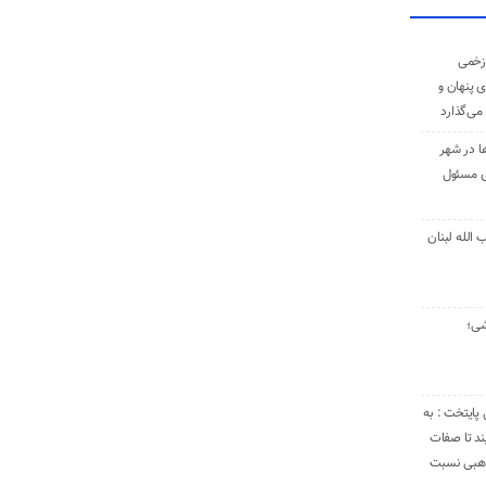
زخمی
ی پنهان و
 می‌گذارد
ا در شهر
ی مسئول
الله لبنان
شی؛
 پایتخت : به
د تا صفات
مذهبی نسبت