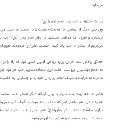
می‌دارند.
رعایت احترام و ادب برابر امام زمان(عج)
وی یکی دیگر از عواملی که محبت حضرت را به سمت ما جلب می‌کند ر
برشمرد و افزود: ما موظف هستیم در برابر امام زمان(عج) ادب دا
می‌بریم از ایشان با ادب یاد کنیم. حضرت علی(ع) فرمودند هیچ ارث
حدائق یادآور شد: حربن یزید ریاحی اولین کسی بود که راه را بر 
به جمع بهشتیان پیوست. علت این سعادتمندی، ادب حر بود چرا ک
مادرت به عزایت بنشیند، لجام بر زبان خود زد و جسارتی به حضر
عضو جامعه روحانیت شیراز با بیان اینکه دیگر عامل جلب محب
هدیه دادن، هر مقدار هم که اندک باشد موجب تألیف قلوب می‌
نیازی نداشته باشد. امام زمان(عج) هم نیازی به ما ندارند اما 
حضرت، موجب مسرت و شادی ایشان می‌شود.