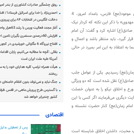
رونق چشمگیر صادرات کشاورزی از بندر امیرآ
احمدی‌نژاد را خدا برای اسرائیل فرستاد! / اف
حجت‌الاسلام والمسلمین علیرضا حدائق، مدیرعامل بنیاد مهدی موعود(عج) فارس، بامداد امروز، 4
دخالت انگلیس در انتخابات ۸۴ برای پیروزی احمدی‌نژاد!
دوی» با ذکر این نکته که کردار نیک
آغاز مجدد فعالیت بورس با رشد 63هزار واحدی
صادق(ع) اشاره کرد و گفت: آن امام
افزایش 60درصدی مستمری بگیران تامین اجتماعی
 گیرد، باید منتظر باشد و اعمال و
افتتاح نیروگاه 6 مگاواتی خورشیدی در کجور مازندران
ا به اعتقاد به این امر بمیرد در حالی
بقائی :آنچه ما مطالبه می‌کنیم، پایان اقدامات
آمریکا علیه ملت ایران است
هیأت همراه ترامپ کلیه هدایای خود را به س
مان(عج) رسیدیم. یکی از عوامل جلب
ریختند
م صادق(ع) نقل شده است که دو ویژگی
جنگ نباید و نمی‌تواند بدون انتقام خامنه‌ای 
ا ورع و اخلاق نیکو را به عنوان خصلت
با گسترس طرح پرورش ماهی در قفس ظرفی
یت دیگری می‌فرمایند اگر کسی با این
کشور چندبرابر خواهد شد
 امام زمان(عج) کنار حضرت نشسته و
اقتصادی
پس از تعطیلی بدلیل
جلب محبت، داشتن اخلاق شایسته است