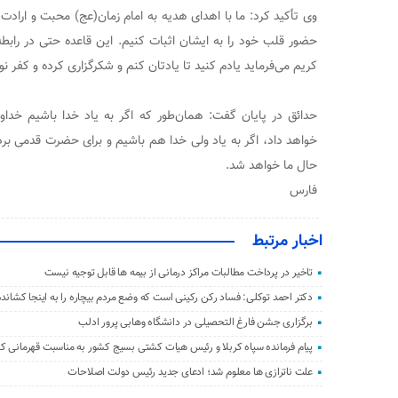
وی تأکید کرد: ما با اهدای هدیه به امام زمان(عج) محبت و ارادت 
حضور قلب خود را به ایشان اثبات کنیم. این قاعده حتی در رابطه
کریم می‌فرماید یادم کنید تا یادتان کنم و شکرگزاری کرده و کفر نور
حدائق در پایان گفت: همان‌طور که اگر به یاد خدا باشیم خداو
خواهد داد، اگر به یاد ولی خدا هم باشیم و برای حضرت قدمی بر
حال ما خواهد شد.
فارس
اخبار مرتبط
تاخیر در پرداخت مطالبات مراکز درمانی از بیمه ها قابل توجیه نیست
دکتر احمد توکلی: فساد رکن رکینی است که وضع مردم بیچاره را به اینجا کشانده
برگزاری جشن فارغ التحصیلی در دانشگاه وهابی پرور ادلب
پیام فرمانده سپاه کربلا و رئیس هیات کشتی بسیج کشور به مناسبت قهرمانی کشت
علت ناترازی ها معلوم شد؛ ادعای جدید رئيس دولت اصلاحات