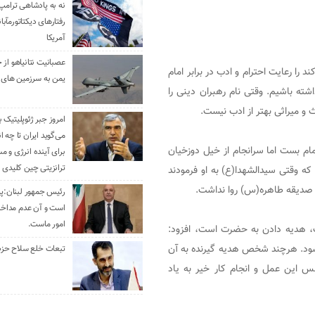
نه به پادشاهی ترامپ
رفتارهای دیکتاتورمآبا
آمریکا
عصبانیت نتانیاهو از 
ا رعایت احترام و ادب در برابر امام
یمن به سرزمین های 
شته باشیم. وقتی نام رهبران دینی را
 و میراثی بهتر از ادب نیست.
امروز جبر ژئوپلیتیک ب
می‌گوید ایران تا چه ان
امام بست اما سرانجام از خیل دوزخیان
برای آینده انرژی و م
ترانزیتی چین کلیدی 
ه وقتی سیدالشهدا(ع) به او فرمودند
ت صدیقه طاهره(س) روا نداشت.
رئیس جمهور لبنان:پی
است و آن عدم مداخله
امور ماست.
ت، هدیه دادن به حضرت است، افزود:
شود. هرچند شخص هدیه گیرنده به آن
تبعات خلع سلاح حزب 
نفس این عمل و انجام کار خیر به یاد