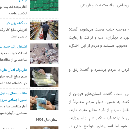
جنگی
‌خلقی، ملایمت نیکو و فروتنی.
آغاز مجدد فعالیت بو
63هزار واحدی
به گفته وزیر کار
سته موجب جلب محبت می‌شود، گفت:
افزایش مبلغ کالابرگ
بررسی است
د با دیگران، ادب و نزاکت را رعایت
، محبوب هستند و مردم از این اخلاق،
اشتغال زائی جدید در
احداث کارخانه جدید 
ساختمانی از نخاله‌ها
کردن با مردم برشمرد و گفت: رفق و
علی رقم اعلان های ق
هنوز مبلغ اضافه حقو
دولت اعلام نشده ا
ی است، گفت: انسان‌های فروتن از
متناسب سازی حقوق 
تامین اجتماعی شروع
ند به همین دلیل مردم معمولاً از
آغاز متناسب سازی ح
بل، مردم از افراد متکبر نفرت دارند.
مستمری بگیران تامین
خانواده فرد متکبر هم از او بیزارند.
ابتدای سال 1404
 شود اما انسان‌های متواضع، حتی در