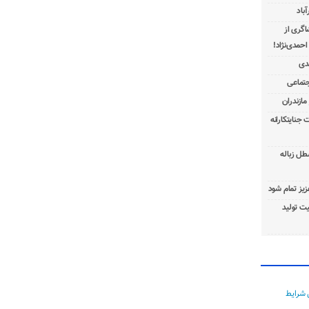
باد
شاگری از
 جنایتکارانه
طل زباله
عزیز تمام شود
ت تولید
 شرایط