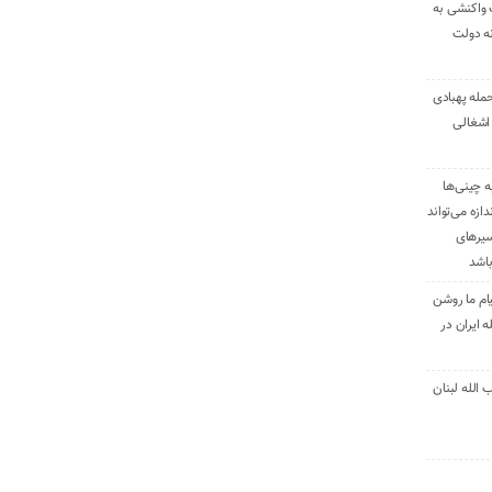
 واکنشی به
نه دولت
حمله پهبادی
اشغالی
ه چینی‌ها
دازه می‌تواند
سیرهای
باشد
ام ما روشن
 ایران در
الله لبنان