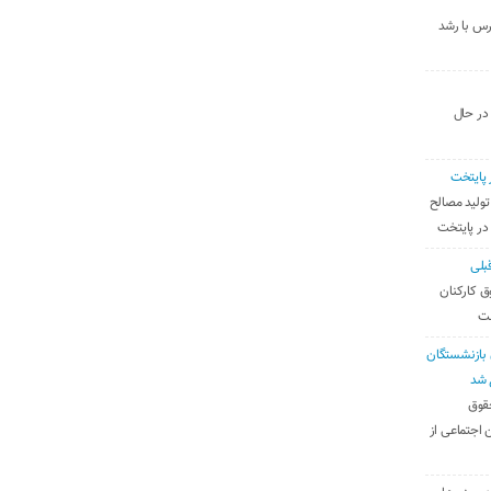
رس با رشد
 در حال
 پایتخت
تولید مصالح
 در پایتخت
بلی
ق کارکنان
ست
بازنشستگان
 شد
قوق
 اجتماعی از