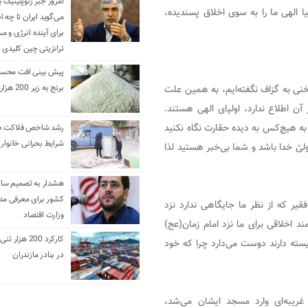
امروز جبر ژئوپلیتیک ب
 الهی ما را به سوی اخلاق پسندیده،
می‌گوید ایران تا چه ان
برای آینده انرژی و م
ترانزیتی چین کلیدی 
پیش بینی افت محس
خنی به گزاف نگفته‌ایم، به همین علت
برنج به زیر 200 هزارتومان
آن اطلاع ندارد، اولیای الهی هستند.
به هیچ‌کس به دیده حقارت نگاه نکنید
رشد شاخص فلاکت در 
شرایط بحرانی خانوار ا
یّ خدا باشد و شما بی‌خبر هستید لذا
هشدار به تصمیم ساز
کشور برای معرفی مدن
قیر که از نظر ما جایگاهی ندارد نزد
وزارت اقتصاد
د اخلاقی برای ما نزد امام زمان(عج)
کارکرد 200 هزا
یسته دارند دوست می‌دارد چرا که خود
در بنادر مازندران
وی با یادآوری اینکه در سیره پیامبر(ص) آمده است که اگر غریبه‌ای وارد مسجد ایشان می‎‌شد،