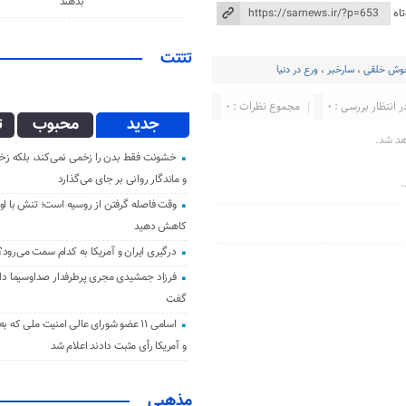
بدهند
اه
تتتت
وش خلقی
،
سارخبر
،
ورع در دنیا
ر انتظار بررسی : 0
مجموع نظرات : 0
جدید
محبوب
ت
هد شد.
خشونت فقط بدن را زخمی نمی‌کند، بلکه زخم
و ماندگار روانی بر جای می‌گذارد
.
وقت فاصله گرفتن از روسیه است؛ تنش با اوک
کاهش دهید
درگیری ایران و آمریکا به کدام سمت می‌رود؟
فرزاد جمشیدی مجری پرطرفدار صداوسیما دار 
گفت
اسامی ۱۱ عضو شورای عالی امنیت ملی که ب
و آمریکا رأی مثبت دادند اعلام شد
مذهبی