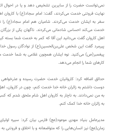
نمی‌توانست حضرت را از سایرین تشخیص دهد و یا در احوال ائمه 
نهایت فروتنی خدمت می‌کردند، گفت: امام سجاد(ع) با کاروان 
سفر به ایشان خدمت می‌کردند. شامیان هم امام سجاد(ع) را نمی
خدمت می‌کند احساس شادمانی می‌کردند. ناگهان یکی از بزرگان 
اهل کاروان گفت می‌دانید این آقا که کمر به خدمت شما بسته کیست
پیرمرد گفت این شخص علی‌بن‌الحسین(ع) از نوادگان رسول خدا
پیغمبر(ص) می‌کنید. نوه ایشان همچون غلامی به شما خدمت می‌ک
کارهای شما را انجام می‌دهد.
حدائق اضافه کرد: کاروانیان خدمت حضرت رسیده و عذرخواهی ک
دوست داشتم به زائران خانه خدا خدمت کنم، چون در کاروان، اهل ح
به من نمی‌دادند. به ناچار به کاروان اهل شام ملحق شدم که کسی
به زائران خانه خدا کمک کنم.
مدیرعامل بنیاد مهدی موعود(عج) فارس بیان کرد: سیره اولیای
زمان(عج) نیز انسان‌هایی را که متواضعانه و با اخلاق و فروتنی 