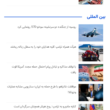
بین المللی
روسیه از جنگنده دو سرنشینه سوخو-57D رونمایی کرد
هیأت همراه ترامپ کلیه هدایای خود را به سطل زباله ریختند
با توقف مذاکره و تبادل پیام احتمال حمله مجدد آمریکا قوت
یافت
موافقت نتانیاهو با طرح حمله به ایران؛ سناریویی مشابه عملیات
ونزوئلا!
کنایه مادورو به ترامپ: روح هیتلر همچنان سرگردان است