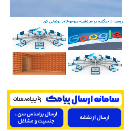
روسیه از جنگنده دو سرنشینه سوخو-57D رونمایی کرد