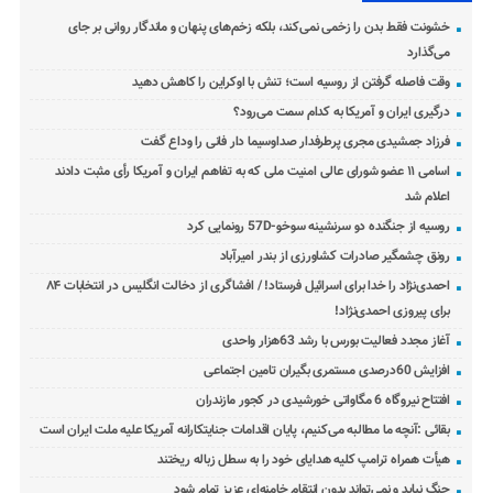
خشونت فقط بدن را زخمی نمی‌کند، بلکه زخم‌های پنهان و ماندگار روانی بر جای
می‌گذارد
وقت فاصله گرفتن از روسیه است؛ تنش با اوکراین را کاهش دهید
درگیری ایران و آمریکا به کدام سمت می‌رود؟
فرزاد جمشیدی مجری پرطرفدار صداوسیما دار فانی را وداع گفت
اسامی ۱۱ عضو شورای عالی امنیت ملی که به تفاهم ایران و آمریکا رأی مثبت دادند
اعلام شد
روسیه از جنگنده دو سرنشینه سوخو-57D رونمایی کرد
رونق چشمگیر صادرات کشاورزی از بندر امیرآباد
احمدی‌نژاد را خدا برای اسرائیل فرستاد! / افشاگری از دخالت انگلیس در انتخابات ۸۴
برای پیروزی احمدی‌نژاد!
آغاز مجدد فعالیت بورس با رشد 63هزار واحدی
افزایش 60درصدی مستمری بگیران تامین اجتماعی
افتتاح نیروگاه 6 مگاواتی خورشیدی در کجور مازندران
بقائی :آنچه ما مطالبه می‌کنیم، پایان اقدامات جنایتکارانه آمریکا علیه ملت ایران است
هیأت همراه ترامپ کلیه هدایای خود را به سطل زباله ریختند
جنگ نباید و نمی‌تواند بدون انتقام خامنه‌ای عزیز تمام شود