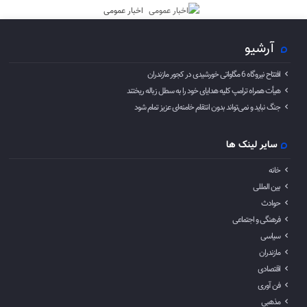
اخبار عمومی
آرشیو
افتتاح نیروگاه 6 مگاواتی خورشیدی در کجور مازندران
هیأت همراه ترامپ کلیه هدایای خود را به سطل زباله ریختند
جنگ نباید و نمی‌تواند بدون انتقام خامنه‌ای عزیز تمام شود
سایر لینک ها
خانه
بین المللی
حوادث
فرهنگی و اجتماعی
سیاسی
مازندران
اقتصادی
فن آوری
مذهبی