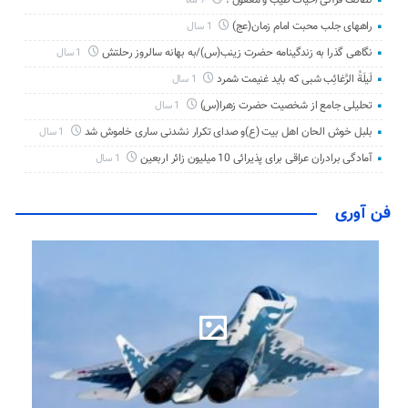
7 ماه
راههای جلب محبت امام زمان(عج)
1 سال
نگاهی گذرا به زندگینامه حضرت زینب(س)/به بهانه سالروز رحلتش
1 سال
لَیلَةُ الرَّغائِب شبی که باید غنیمت شمرد
1 سال
تحلیلی جامع از شخصیت حضرت زهرا(س)
1 سال
بلبل خوش الحان اهل بیت (ع)و صدای تکرار نشدنی ساری خاموش شد
1 سال
آمادگی برادران عراقی برای پذیرائی 10 میلیون زائر اربعین
1 سال
فن آوری