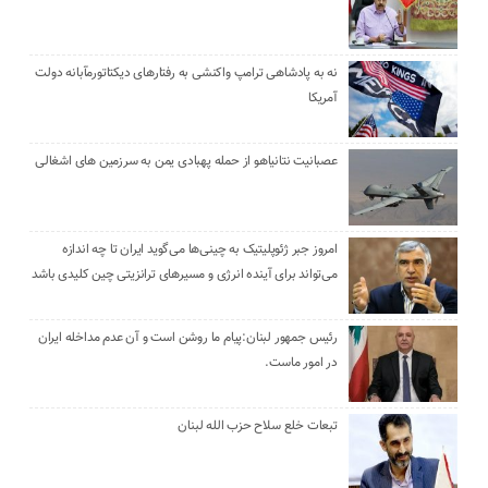
نه به پادشاهی ترامپ واکنشی به رفتارهای دیکتاتورمآبانه دولت
آمریکا
عصبانیت نتانیاهو از حمله پهبادی یمن به سرزمین های اشغالی
امروز جبر ژئوپلیتیک به چینی‌ها می‌گوید ایران تا چه اندازه
می‌تواند برای آینده انرژی و مسیرهای ترانزیتی چین کلیدی باشد
رئیس جمهور لبنان:پیام ما روشن است و آن عدم مداخله ایران
در امور ماست.
تبعات خلع سلاح حزب الله لبنان