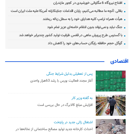
افتتاح نیروگاه 6 مگاواتی خورشیدی در کجور مازندران
بقائی :آنچه ما مطالبه می‌کنیم، پایان اقدامات جنایتکارانه آمریکا علیه ملت ایران است
هیأت همراه ترامپ کلیه هدایای خود را به سطل زباله ریختند
جنگ نباید و نمی‌تواند بدون انتقام خامنه‌ای عزیز تمام شود
با گسترس طرح پرورش ماهی در قفس ظرفیت تولید کشور چندبرابر خواهد شد
گوگل حجم حافظه رایگان حساب‌های خود را کاهش داد
اقتصادی
پس از تعطیلی بدلیل شرایط جنگی
آغاز مجدد فعالیت بورس با رشد 63هزار واحدی
به گفته وزیر کار
افزایش مبلغ کالابرگ در حال بررسی است
اشتغال زائی جدید در پایتخت
احداث کارخانه جدید تولید مصالح ساختمانی از نخاله‌ها در