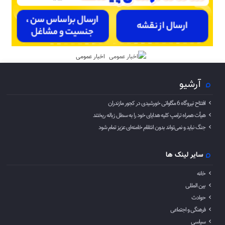
اخبار عمومی
آرشیو
افتتاح نیروگاه 6 مگاواتی خورشیدی در کجور مازندران
هیأت همراه ترامپ کلیه هدایای خود را به سطل زباله ریختند
جنگ نباید و نمی‌تواند بدون انتقام خامنه‌ای عزیز تمام شود
سایر لینک ها
خانه
بین المللی
حوادث
فرهنگی و اجتماعی
سیاسی