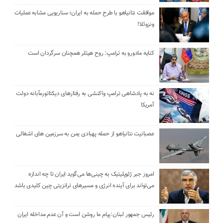
موافقت نتانیاهو با طرح حمله به ایران؛ سناریویی مشابه عملیات
ونزوئلا!
کنایه مادورو به ترامپ: روح هیتلر همچنان سرگردان است
نه به پادشاهی ترامپ واکنشی به رفتارهای دیکتاتورمآبانه دولت
آمریکا
عصبانیت نتانیاهو از حمله پهبادی یمن به سرزمین های اشغالی
امروز جبر ژئوپلیتیک به چینی‌ها می‌گوید ایران تا چه اندازه
می‌تواند برای آینده انرژی و مسیرهای ترانزیتی چین کلیدی باشد
رئیس جمهور لبنان:پیام ما روشن است و آن عدم مداخله ایران