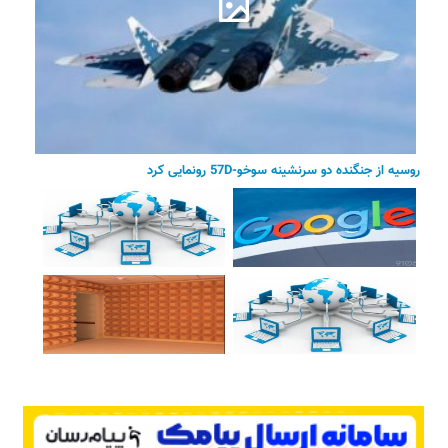
روسیه از جنگنده دو سرنشینه سوخو-57D رونمایی کرد