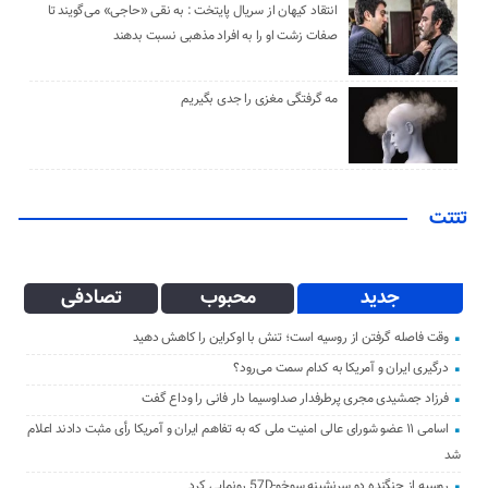
انتقاد کیهان از سریال پایتخت : به نقی «حاجی» می‌گویند تا
صفات زشت او را به افراد مذهبی نسبت بدهند
مه گرفتگی مغزی را جدی بگیریم
تتتت
جدید
محبوب
تصادفی
وقت فاصله گرفتن از روسیه است؛ تنش با اوکراین را کاهش دهید
درگیری ایران و آمریکا به کدام سمت می‌رود؟
فرزاد جمشیدی مجری پرطرفدار صداوسیما دار فانی را وداع گفت
اسامی ۱۱ عضو شورای عالی امنیت ملی که به تفاهم ایران و آمریکا رأی مثبت دادند اعلام
شد
روسیه از جنگنده دو سرنشینه سوخو-57D رونمایی کرد