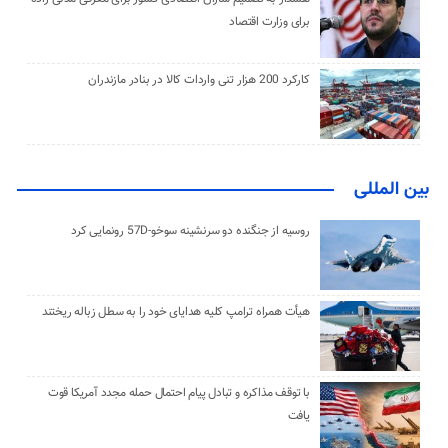
برای وزارت اقتصاد
کارکرد 200 هزار تنی واردات کالا در بنادر مازندران
بین المللی
روسیه از جنگنده دو سرنشینه سوخو-57D رونمایی کرد
هیأت همراه ترامپ کلیه هدایای خود را به سطل زباله ریختند
با توقف مذاکره و تبادل پیام احتمال حمله مجدد آمریکا قوت
یافت