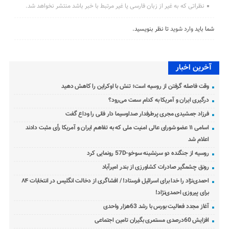
نظراتی که به غیر از زبان فارسی یا غیر مرتبط با خبر باشد منتشر نخواهد شد.
شما باید
وارد شوید
تا نظر بنویسید.
آخرین اخبار
وقت فاصله گرفتن از روسیه است؛ تنش با اوکراین را کاهش دهید
درگیری ایران و آمریکا به کدام سمت می‌رود؟
فرزاد جمشیدی مجری پرطرفدار صداوسیما دار فانی را وداع گفت
اسامی ۱۱ عضو شورای عالی امنیت ملی که به تفاهم ایران و آمریکا رأی مثبت دادند
اعلام شد
روسیه از جنگنده دو سرنشینه سوخو-57D رونمایی کرد
رونق چشمگیر صادرات کشاورزی از بندر امیرآباد
احمدی‌نژاد را خدا برای اسرائیل فرستاد! / افشاگری از دخالت انگلیس در انتخابات ۸۴
برای پیروزی احمدی‌نژاد!
آغاز مجدد فعالیت بورس با رشد 63هزار واحدی
افزایش 60درصدی مستمری بگیران تامین اجتماعی