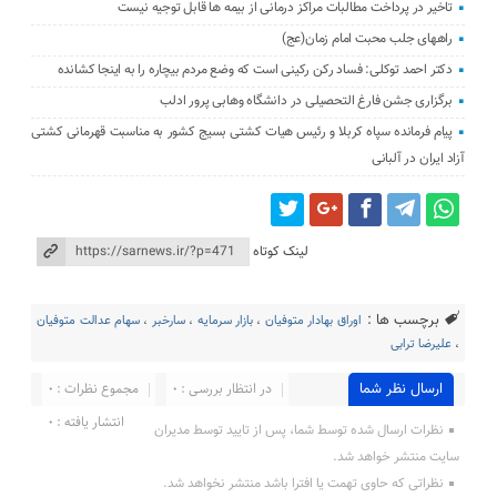
تاخیر در پرداخت مطالبات مراکز درمانی از بیمه ها قابل توجیه نیست
راههای جلب محبت امام زمان(عج)
دکتر احمد توکلی: فساد رکن رکینی است که وضع مردم بیچاره را به اینجا کشانده
برگزاری جشن فارغ التحصیلی در دانشگاه وهابی پرور ادلب
پیام فرمانده سپاه کربلا و رئیس هیات کشتی بسیج کشور به مناسبت قهرمانی کشتی
آزاد ایران در آلبانی
لینک کوتاه
برچسب ها :
اوراق بهادار متوفیان
،
بازار سرمایه
،
سارخبر
،
سهام عدالت متوفیان
،
علیرضا ترابی
ارسال نظر شما
در انتظار بررسی : 0
مجموع نظرات : 0
انتشار یافته : 0
نظرات ارسال شده توسط شما، پس از تایید توسط مدیران
سایت منتشر خواهد شد.
نظراتی که حاوی تهمت یا افترا باشد منتشر نخواهد شد.