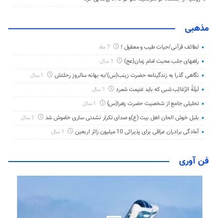
مذهبی
لطائف قرآنی/حیات طیب و معقول !
7 ماه
راههای جلب محبت امام زمان(عج)
1 سال
نگاهی گذرا به زندگینامه حضرت زینب(س)/به بهانه سالروز رحلتش
1 سال
لَیلَةُ الرَّغائِب شبی که باید غنیمت شمرد
1 سال
تحلیلی جامع از شخصیت حضرت زهرا(س)
1 سال
بلبل خوش الحان اهل بیت (ع)و صدای تکرار نشدنی ساری خاموش شد
1 سال
آمادگی برادران عراقی برای پذیرائی 10 میلیون زائر اربعین
1 سال
فن آوری