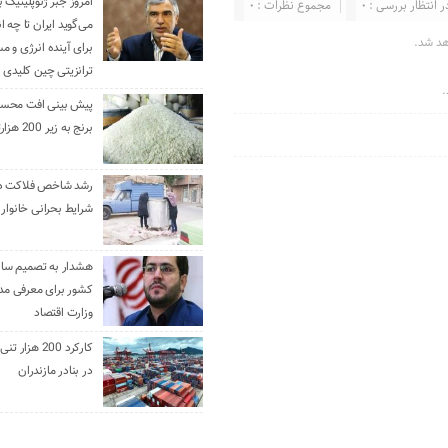
امروز جبر ژئوپلیتیک ب
ر انتظار بررسی : 0
مجموع نظرات : 0
می‌گوید ایران تا چه ان
هد شد.
برای آینده انرژی و م
ترانزیتی چین کلیدی 
.
پیش بینی افت محس
برنج به زیر 200 هزارتومان
رشد شاخص فلاکت در 
شرایط بحرانی خانوار ا
هشدار به تصمیم ساز
کشور برای معرفی مدن
وزارت اقتصاد
کارکرد 200 هزا
در بنادر مازندران