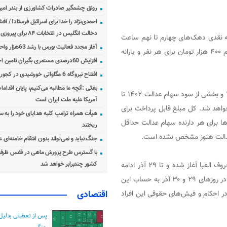
رونق چشمگیر صادرات کشاورزی از بندر امیرآ
احمدی‌نژاد را خدا برای اسرائیل فرستاد! / اف
دخالت انگلیس در انتخابات ۸۴ برای پیروزی احمدی‌نژاد!
اول تا سوم در ساعت ۲۴ روز ۲۵ آذر و یارانه نقدی دهک‌های چهارم تا نهم ساعت
آغاز مجدد فعالیت بورس با رشد 63هزار واحدی
۲۴ روز ۳۰ آذر واریز خواهد شد. یارانه نقدی دهک‌های اول تا سوم ۴۰۰ هزار تومان برای هر نفر و یارانه
افزایش 60درصدی مستمری بگیران تامین اجتماعی
افتتاح نیروگاه 6 مگاواتی خورشیدی در کجور مازندران
بقائی :آنچه ما مطالبه می‌کنیم، پایان اقدامات
طبق وعده سازمان بورس، تجمیع باقیمانده سود سهام عدالت ۱۴۰۱ و بخشی از سود سهام عدالت ۱۴۰۲ تا
آمریکا علیه ملت ایران است
 عدالت واریز خواهد شد. کل مبلغ قابل پرداخت برای
هیأت همراه ترامپ کلیه هدایای خود را به س
 طبق بررسی‌ها برای هر دارنده سهام عدالت حداقل
ریختند
جنگ نباید و نمی‌تواند بدون انتقام خامنه‌ای 
با گسترس طرح پرورش ماهی در قفس ظرفی
واریز حقوق بازنشستگان تامین اجتماعی از ۲۰ آذرماه بر اساس حروف الفبا آغاز شده و تا ۲۹ آذر ادامه
کشور چندبرابر خواهد شد
خواهد داشت. همچنین حقوق بازنشستگان کشوری و لشکری نیز در روزهای ۲۹ و ۳۰ آذر به حساب این
در احکام و فیش‌های حقوقی این افراد
اقتصادی
پس از تعطیلی بدلیل