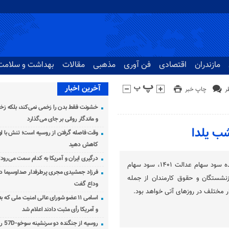
مازندران
اقتصادی
فن آوری
مذهبی
مقالات
بهداشت و سلامت
آخرین اخبار
چاپ خبر
خشونت فقط بدن را زخمی نمی‌کند، بلکه زخم
و ماندگار روانی بر جای می‌گذارد
وقت فاصله گرفتن از روسیه است؛ تنش با اوک
کاهش دهید
درگیری ایران و آمریکا به کدام سمت می‌رود
یارانه نقدی آذرماه، باقیمانده سود سهام عدالت ۱۴۰۱، سود سهام
فرزاد جمشیدی مجری پرطرفدار صداوسیما دار
نشستگان و حقوق کارمندان از جمله
وداع گفت
ر مختلف در روزهای آتی خواهد بود.
اسامی ۱۱ عضو شورای عالی امنیت ملی که 
و آمریکا رأی مثبت دادند اعلام شد
روسیه از جنگنده دو سرنشینه سوخو-57D رونمایی کرد