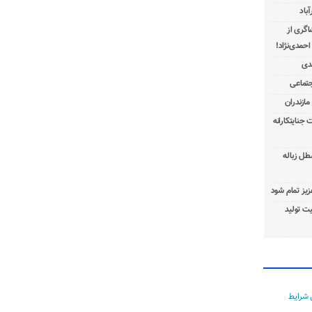
باد
شاگری از
 جنایتکارانه
طل زباله
عزیز تمام شود
ت تولید
 شرایط