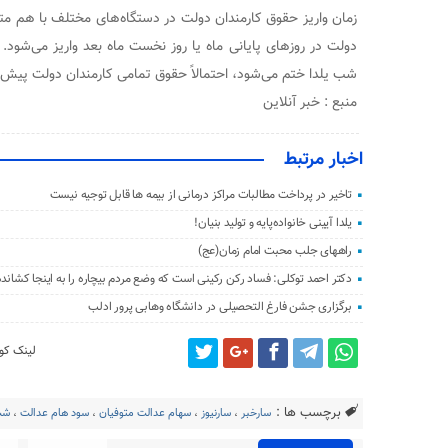
زمان واریز حقوق کارمندان دولت در دستگاه‌های مختلف با هم متف
دولت در روزهای پایانی ماه یا روز نخست ماه بعد واریز می‌شود. با
شب یلدا ختم می‌شود، احتمالاً حقوق تمامی کارمندان دولت پیش ا
منبع : خبر آنلاین
اخبار مرتبط
تاخیر در پرداخت مطالبات مراکز درمانی از بیمه ها قابل توجیه نیست
یلدا آیینی خانواده‌پایه و تولید بنیان!
راههای جلب محبت امام زمان(عج)
دکتر احمد توکلی: فساد رکن رکینی است که وضع مردم بیچاره را به اینجا کشانده
برگزاری جشن فارغ التحصیلی در دانشگاه وهابی پرور ادلب
لینک کوت
برچسب ها :
سارخبر
،
سارنیوز
،
سهام عدالت متوفیان
،
سود هام عدالت
،
شب