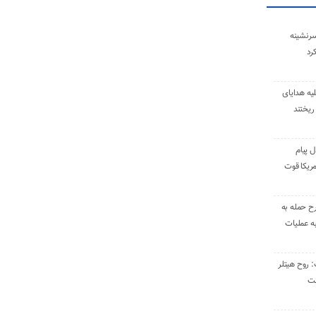
سرنشینه
یه هدایای
ریختند
ل پیام
ریکا قوت
رح حمله به
به عملیات
: روح هیتلر
ست