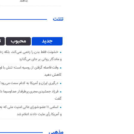
بدهند
تتتت
جدید
محبوب
ت
خشونت فقط بدن را زخمی نمی‌کند، بلکه زخم
و ماندگار روانی بر جای می‌گذارد
وقت فاصله گرفتن از روسیه است؛ تنش با اوک
کاهش دهید
درگیری ایران و آمریکا به کدام سمت می‌رود؟
فرزاد جمشیدی مجری پرطرفدار صداوسیما دار 
گفت
اسامی ۱۱ عضو شورای عالی امنیت ملی که ب
و آمریکا رأی مثبت دادند اعلام شد
مذهبی