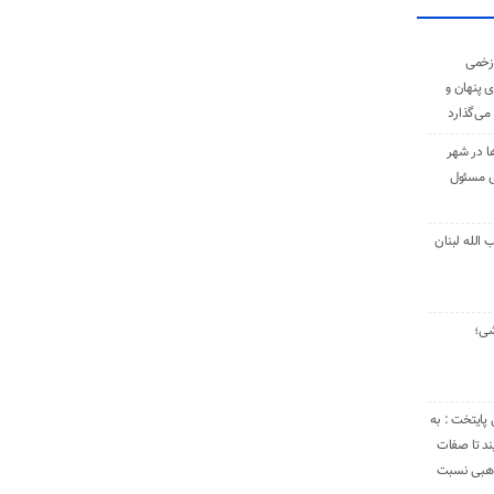
زخمی
ی پنهان و
 می‌گذارد
ا در شهر
ی مسئول
الله لبنان
شی؛
 پایتخت : به
د تا صفات
مذهبی نسبت