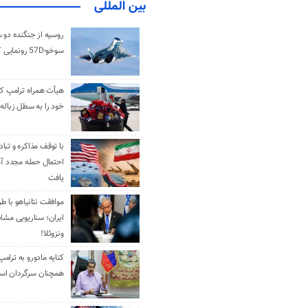
بین المللی
روسیه از جنگنده دو 
سوخو-57D رونمایی کرد
هیأت همراه ترامپ کل
خود را به سطل زباله 
با توقف مذاکره و تباد
احتمال حمله مجدد آم
یافت
موافقت نتانیاهو با ط
ایران؛ سناریویی مشا
ونزوئلا!
کنایه مادورو به ترامپ
همچنان سرگردان ا