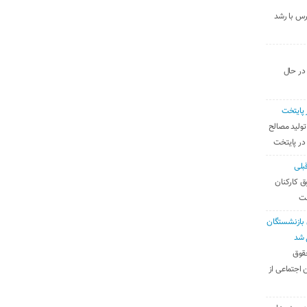
رس با رشد
 در حال
 پایتخت
تولید مصالح
 در پایتخت
بلی
ق کارکنان
ست
بازنشستگان
 شد
قوق
 اجتماعی از