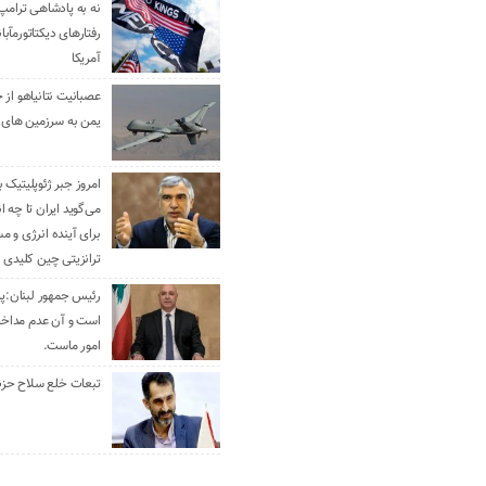
نه به پادشاهی ترامپ
رفتارهای دیکتاتورمآبا
آمریکا
عصبانیت نتانیاهو از 
یمن به سرزمین های 
امروز جبر ژئوپلیتیک ب
می‌گوید ایران تا چه ان
برای آینده انرژی و م
ترانزیتی چین کلیدی 
رئیس جمهور لبنان:پی
است و آن عدم مداخله
امور ماست.
تبعات خلع سلاح حزب 