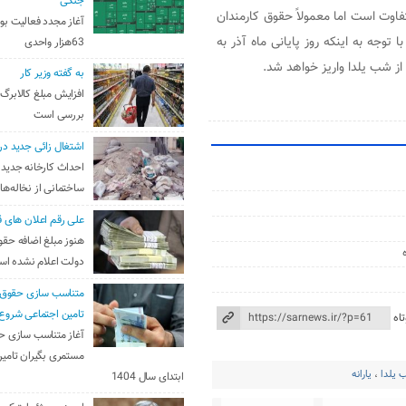
جنگی
اوت است اما معمولاً حقوق کارمندان
آغاز مجدد فعالیت بو
 توجه به اینکه روز پایانی ماه آذر به
63هزار واحدی
ز شب یلدا واریز خواهد شد.
به گفته وزیر کار
افزایش مبلغ کالابرگ
بررسی است
اشتغال زائی جدید در
احداث کارخانه جدید 
ساختمانی از نخاله‌ها
علی رقم اعلان های ق
هنوز مبلغ اضافه حقو
دولت اعلام نشده ا
متناسب سازی حقوق 
تامین اجتماعی شروع
اه
آغاز متناسب سازی ح
مستمری بگیران تامین
 یلدا
،
یارانه
ابتدای سال 1404