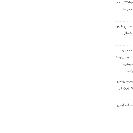
 واکنشی به
نه دولت
حمله پهبادی
اشغالی
ه چینی‌ها
دازه می‌تواند
سیرهای
باشد
ام ما روشن
 ایران در
الله لبنان