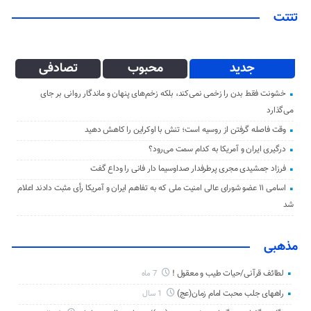
تتتت
جدید
محبوب
تصادفی
خشونت فقط بدن را زخمی نمی‌کند، بلکه زخم‌های پنهان و ماندگار روانی بر جای
می‌گذارد
وقت فاصله گرفتن از روسیه است؛ تنش با اوکراین را کاهش دهید
درگیری ایران و آمریکا به کدام سمت می‌رود؟
فرزاد جمشیدی مجری پرطرفدار صداوسیما دار فانی را وداع گفت
اسامی ۱۱ عضو شورای عالی امنیت ملی که به تفاهم ایران و آمریکا رأی مثبت دادند اعلام
شد
مذهبی
لطائف قرآنی/حیات طیب و معقول !
7 ماه
راههای جلب محبت امام زمان(عج)
1 سال