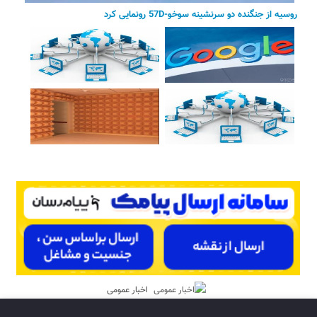
روسیه از جنگنده دو سرنشینه سوخو-57D رونمایی کرد
اخبار عمومی