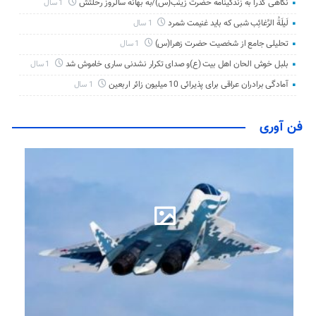
نگاهی گذرا به زندگینامه حضرت زینب(س)/به بهانه سالروز رحلتش
1 سال
لَیلَةُ الرَّغائِب شبی که باید غنیمت شمرد
1 سال
تحلیلی جامع از شخصیت حضرت زهرا(س)
1 سال
بلبل خوش الحان اهل بیت (ع)و صدای تکرار نشدنی ساری خاموش شد
1 سال
آمادگی برادران عراقی برای پذیرائی 10 میلیون زائر اربعین
1 سال
فن آوری