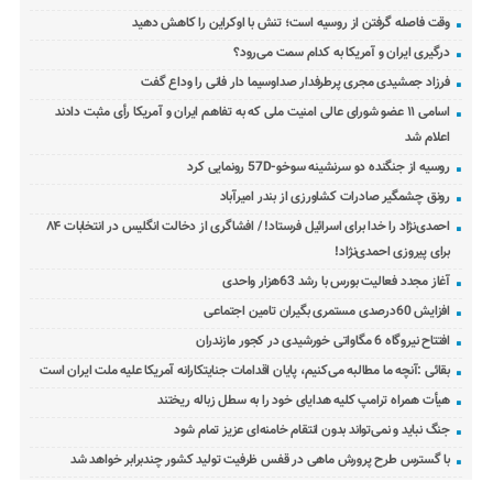
وقت فاصله گرفتن از روسیه است؛ تنش با اوکراین را کاهش دهید
درگیری ایران و آمریکا به کدام سمت می‌رود؟
فرزاد جمشیدی مجری پرطرفدار صداوسیما دار فانی را وداع گفت
اسامی ۱۱ عضو شورای عالی امنیت ملی که به تفاهم ایران و آمریکا رأی مثبت دادند
اعلام شد
روسیه از جنگنده دو سرنشینه سوخو-57D رونمایی کرد
رونق چشمگیر صادرات کشاورزی از بندر امیرآباد
احمدی‌نژاد را خدا برای اسرائیل فرستاد! / افشاگری از دخالت انگلیس در انتخابات ۸۴
برای پیروزی احمدی‌نژاد!
آغاز مجدد فعالیت بورس با رشد 63هزار واحدی
افزایش 60درصدی مستمری بگیران تامین اجتماعی
افتتاح نیروگاه 6 مگاواتی خورشیدی در کجور مازندران
بقائی :آنچه ما مطالبه می‌کنیم، پایان اقدامات جنایتکارانه آمریکا علیه ملت ایران است
هیأت همراه ترامپ کلیه هدایای خود را به سطل زباله ریختند
جنگ نباید و نمی‌تواند بدون انتقام خامنه‌ای عزیز تمام شود
با گسترس طرح پرورش ماهی در قفس ظرفیت تولید کشور چندبرابر خواهد شد