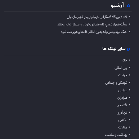
آرشیو
افتتاح نیروگاه 6 مگاواتی خورشیدی در کجور مازندران
هیأت همراه ترامپ کلیه هدایای خود را به سطل زباله ریختند
جنگ نباید و نمی‌تواند بدون انتقام خامنه‌ای عزیز تمام شود
سایر لینک ها
خانه
بین المللی
حوادث
فرهنگی و اجتماعی
سیاسی
مازندران
اقتصادی
فن آوری
مذهبی
مقالات
بهداشت و سلامت