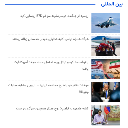
بین المللی
روسیه از جنگنده دو سرنشینه سوخو-57D رونمایی کرد
هیأت همراه ترامپ کلیه هدایای خود را به سطل زباله ریختند
با توقف مذاکره و تبادل پیام احتمال حمله مجدد آمریکا قوت
یافت
موافقت نتانیاهو با طرح حمله به ایران؛ سناریویی مشابه عملیات
ونزوئلا!
کنایه مادورو به ترامپ: روح هیتلر همچنان سرگردان است