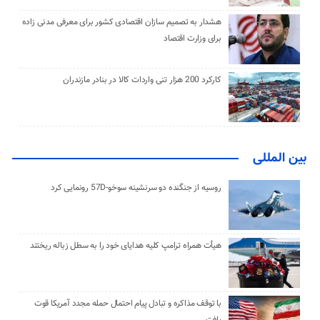
هشدار به تصمیم سازان اقتصادی کشور برای معرفی مدنی زاده
برای وزارت اقتصاد
کارکرد 200 هزار تنی واردات کالا در بنادر مازندران
بین المللی
روسیه از جنگنده دو سرنشینه سوخو-57D رونمایی کرد
هیأت همراه ترامپ کلیه هدایای خود را به سطل زباله ریختند
با توقف مذاکره و تبادل پیام احتمال حمله مجدد آمریکا قوت
یافت