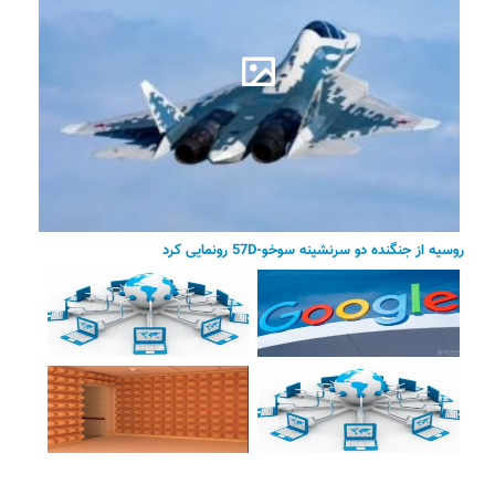
روسیه از جنگنده دو سرنشینه سوخو-57D رونمایی کرد