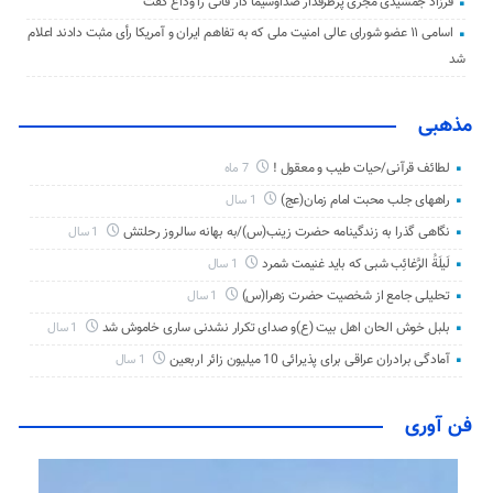
فرزاد جمشیدی مجری پرطرفدار صداوسیما دار فانی را وداع گفت
اسامی ۱۱ عضو شورای عالی امنیت ملی که به تفاهم ایران و آمریکا رأی مثبت دادند اعلام
شد
مذهبی
لطائف قرآنی/حیات طیب و معقول !
7 ماه
راههای جلب محبت امام زمان(عج)
1 سال
نگاهی گذرا به زندگینامه حضرت زینب(س)/به بهانه سالروز رحلتش
1 سال
لَیلَةُ الرَّغائِب شبی که باید غنیمت شمرد
1 سال
تحلیلی جامع از شخصیت حضرت زهرا(س)
1 سال
بلبل خوش الحان اهل بیت (ع)و صدای تکرار نشدنی ساری خاموش شد
1 سال
آمادگی برادران عراقی برای پذیرائی 10 میلیون زائر اربعین
1 سال
فن آوری