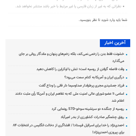
نظراتی که به غیر از زبان فارسی یا غیر مرتبط با خبر باشد منتشر نخواهد شد.
شما باید
وارد شوید
تا نظر بنویسید.
آخرین اخبار
خشونت فقط بدن را زخمی نمی‌کند، بلکه زخم‌های پنهان و ماندگار روانی بر جای
می‌گذارد
وقت فاصله گرفتن از روسیه است؛ تنش با اوکراین را کاهش دهید
درگیری ایران و آمریکا به کدام سمت می‌رود؟
فرزاد جمشیدی مجری پرطرفدار صداوسیما دار فانی را وداع گفت
اسامی ۱۱ عضو شورای عالی امنیت ملی که به تفاهم ایران و آمریکا رأی مثبت دادند
اعلام شد
روسیه از جنگنده دو سرنشینه سوخو-57D رونمایی کرد
رونق چشمگیر صادرات کشاورزی از بندر امیرآباد
احمدی‌نژاد را خدا برای اسرائیل فرستاد! / افشاگری از دخالت انگلیس در انتخابات ۸۴
برای پیروزی احمدی‌نژاد!