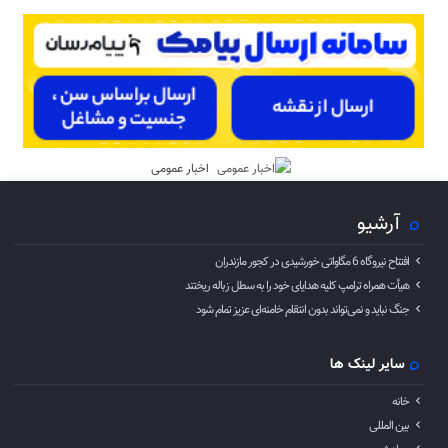
اخبار عمومی
آرشیو
افتتاح نیروگاه 6 مگاواتی خورشیدی در کجور مازندران
هیأت همراه ترامپ کلیه هدایای خود را به سطل زباله ریختند
جنگ نباید و نمی‌تواند بدون انتقام خامنه‌ای عزیز تمام شود
سایر لینک ها
خانه
بین المللی