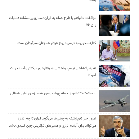
موافقت نتانیاهو با طرح حمله به ایران؛ سناریویی مشابه عملیات
ونزوئلا!
کنایه مادورو به ترامپ: روح هیتلر همچنان سرگردان است
نه به پادشاهی ترامپ واکنشی به رفتارهای دیکتاتورمآبانه دولت
آمریکا
عصبانیت نتانیاهو از حمله پهبادی یمن به سرزمین های اشغالی
امروز جبر ژئوپلیتیک به چینی‌ها می‌گوید ایران تا چه اندازه
می‌تواند برای آینده انرژی و مسیرهای ترانزیتی چین کلیدی باشد