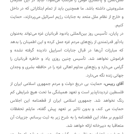
نسل‌کشی و پاکسازی قومی را مرتکب می‌شود، نباید در این سازمان
مشروعیتی داشته باشد. ما همچنین باید از تمام ابتکاراتی که در داخل
و خارج از نظام ملل متحد به جنایات رژیم اسرائیل می‌پردازند، حمایت
کنیم.
در پایان، تأسیس روز بین‌المللی یادبود قربانیان غزه می‌تواند به‌عنوان
یادآور قدرتمندی از رنج‌های مردم غزه عمل کرده و این اطمینان را بدهد
که مبارزات آن‌ها در قبال جنایات اسراییل نادیده گرفته نشده و
فراموش نخواهد شد. تأسیس چنین روزی یاد و خاطره قربانیان را
گرامی می‌دارد و رنج‌های مداوم اهالی غزه را در حافظه بشری و وجدان
جهانی زنده نگه می‌دارد.
آقای رییس،
حمایت بی دریغ دولت و مردم جمهوری اسلامی ایران از
فلسطین تردیدناپذیر است و تعهد همیشگی ما تحت هیچ شرایطی کم
رنگ نخواهد شد. جمهوری اسلامی ایران از قطعنامه این اجلاس
حمایت می کند، و بدون تاثیر بر تعهد پیش گفته، مایلم تحفظات
کشورم بر مفاد این قطعنامه را به شرح زیر به ثبت برسانم. جزییات آن
متعاقبا به دبیرخانه ارائه خواهد شد.