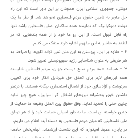
۱ – ضمن احترام به نظر برخی کشورهای دوست درباره راه حل دو
دولتی، جمهوری اسلامی ایران همچنان بر این باور است که این راه
حل منجر به تامین حقوق مردم فلسطین نخواهد شد. از نظر ما یک
دولت دموکراتیک که نماینده همه ساکنان اصلی فلسطین باشد تنها
راه قابل قبول است. از این رو ما خود را از همه بندهایی که در
قطعنامه حاضر به این مفهوم اشاره دارند منفک می کنیم.
۲ – علاوه بر این، پیوستن به این متن نمی تواند تلویحا یا صراحتا به
هر طریقی به عنوان شناسایی رژیم صهیونیستی تعبیر شود.
۳ – همانند همه مردم صلح دوست جهان، مردم فلسطین شایسته
همه ابزارهای لازم برای تحقق حق غیرقابل انکار خود برای تعیین
سرنوشت و آزادسازی خود از اشغال استعماری بیگانه هستند. با درنظر
داشتن خوی وحشیانه نیروهای اشغال گر اسراییل، هیچ چیز نباید
چنین حقی را تحدید نماید. وفق حقوق بین الملل وظیفه ما حمایت از
چنین خواسته ای است. ما به طور اصولی حمایت خود را از هر توافق
ملی فلسطینی که میان مردم فلسطین به دست آید، اعلام می داریم.
در پایان، عمیقا امیدوارم که این نشست ارزشمند، الهام‌بخش جامعه