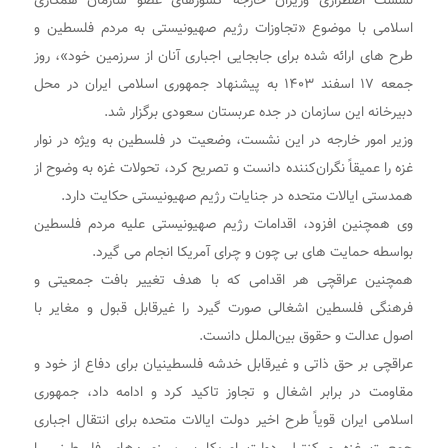
نشست اضطراری وزیران خارجه کشورهای عضو سازمان همکاری
اسلامی با موضوع «تجاوزات رژیم صهیونیستی به مردم فلسطین و
طرح های ارائه شده برای جابجایی اجباری آنان از سرزمین خود»، روز
جمعه ۱۷ اسفند ۱۴۰۳ به پیشنهاد جمهوری اسلامی ایران در محل
دبیرخانه این سازمان در جده عربستان سعودی برگزار شد.
وزیر امور خارجه در این نشست، وضعیت در فلسطین به‌ ویژه در نوار
غزه را عمیقاً نگران‌کننده دانست و تصریح کرد، تحولات غزه به‌ وضوح از
همدستی ایالات متحده در جنایات رژیم صهیونیستی حکایت دارد.
وی همچنین افزود، اقدامات رژیم صهیونیستی علیه مردم فلسطین
بواسطه حمایت های بی چون و چرای آمریکا انجام می گیرد.
همچنین عراقچی هر اقدامی که با هدف تغییر بافت جمعیتی و
فرهنگی فلسطین اشغالی صورت گیرد را غیرقابل قبول و مغایر با
اصول عدالت و حقوق بین‌الملل دانست.
عراقچی بر حق ذاتی و غیرقابل خدشه فلسطینیان برای دفاع از خود و
مقاومت در برابر اشغال و تجاوز تاکید کرد و ادامه داد، جمهوری
اسلامی ایران قویاً طرح اخیر دولت ایالات متحده برای انتقال اجباری