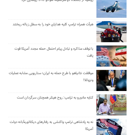
هیأت همراه ترامپ کلیه هدایای خود را به سطل زباله ریختند
با توقف مذاکره و تبادل پیام احتمال حمله مجدد آمریکا قوت
یافت
موافقت نتانیاهو با طرح حمله به ایران؛ سناریویی مشابه عملیات
ونزوئلا!
کنایه مادورو به ترامپ: روح هیتلر همچنان سرگردان است
نه به پادشاهی ترامپ واکنشی به رفتارهای دیکتاتورمآبانه دولت
آمریکا