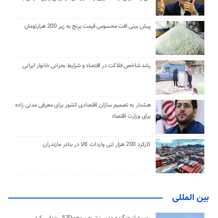
پیش بینی افت محسوس قیمت برنج به زیر 200 هزارتومان
رشد شاخص فلاکت در اقتصاد و شرایط بحرانی خانوار ایرانی
هشدار به تصمیم سازان اقتصادی کشور برای معرفی مدنی زاده
برای وزارت اقتصاد
کارکرد 200 هزار تنی واردات کالا در بنادر مازندران
بین المللی
روسیه از جنگنده دو سرنشینه سوخو-57D رونمایی کرد