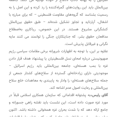
اسرائیل را به بهانه کاذب «دفاع از خود» توجیه می کنند. جامعه
بین‌الملل باید این روایت‌های گمراه‌کننده را رد کرده و این اصل را به
رسمیت بشناسد که گروه‌های مقاومت فلسطینی – که برای مبارزه با
اشغال، آپارتاید و تجاوز تشکیل شده‌اند – طبق حقوق بین‌الملل
کنشگرانی مشروع هستند. در این خصوص، ریاکاری به‌اصطلاح
مدافعان حقوق بشر، که جنایتکاران جنگی را توانمند می کنند مایه
نگرانی و غیرقابل پذیرش است.
علاوه بر این، با توجه به اظهارات شرورانه برخی مقامات سیاسی رژیم
صهیونیستی درباره امحای نسل فلسطینیان یا پیشنهاد هدف قرار دادن
غزه با بمب هسته‌ای، جامعه بین‌المللی باید رژیم اسرائیل –
موجودیتی دارای زرادخانه‌ای گسترده از سلاح‌های کشتار جمعی از
جمله سلاح‌های هسته‌ای- را وادار به پایبندی به معاهدات خلع سلاح
بین‌المللی و رعایت اصول عدم اشاعه کند.
آقای رئیس،
به پشتوانه اقداماتی که سازمان همکاری اسلامی قبلاً در
مورد غزه صورت داده است، این نشست باید نقشه راهی جسورانه و
جامع ارائه دهد که با شدت بحران غزه همخوانی داشته باشد. اکنون