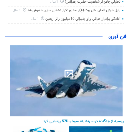
تحلیلی جامع از شخصیت حضرت زهرا(س)
1 سال
بلبل خوش الحان اهل بیت (ع)و صدای تکرار نشدنی ساری خاموش شد
1 سال
آمادگی برادران عراقی برای پذیرائی 10 میلیون زائر اربعین
1 سال
فن آوری
روسیه از جنگنده دو سرنشینه سوخو-57D رونمایی کرد