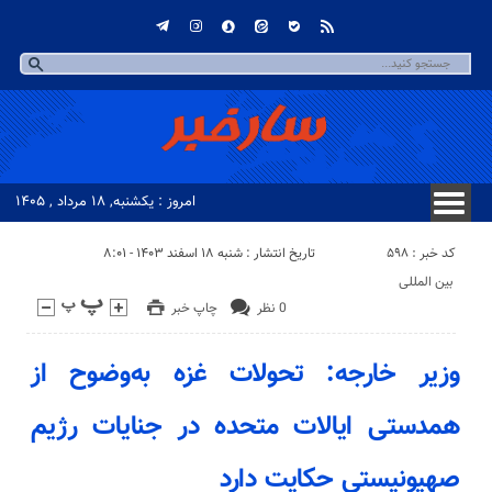
امروز : یکشنبه, ۱۸ مرداد , ۱۴۰۵
کد خبر : 598
تاریخ انتشار : شنبه ۱۸ اسفند ۱۴۰۳ - ۸:۰۱
بین المللی
0 نظر
چاپ خبر
وزیر خارجه: تحولات غزه به‌وضوح از
همدستی ایالات متحده در جنایات رژیم
صهیونیستی حکایت دارد