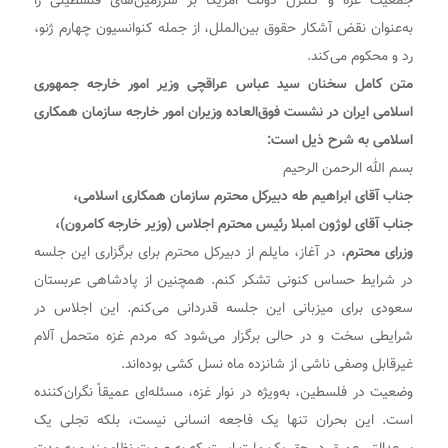
جمعیت غزه و کنترل دولت امریکا بر سرزمین‌های‌ فلسطینی را
به‌عنوان نقض آشکار حقوق بین‌الملل، از جمله کنوانسیون چهارم ژنو،
رد و محکوم می‌کند.
متن کامل سخنان سید عباس عراقچی وزیر امور خارجه جمهوری
اسلامی ایران در نشست فوق‌العاده وزیران امور خارجه سازمان همکاری
اسلامی به شرح ذیل است:
بسم الله الرحمن الرحیم
جناب آقای ابراهیم طه دبیرکل محترم سازمان همکاری اسلامی،
جناب آقای لوژون امبلا رئیس محترم اجلاس (وزیر خارجه کامرون)،
وزرای محترم
، در آغاز، مایلم از دبیرکل محترم برای برگزاری این جلسه
در شرایط حساس کنونی تشکر کنم. همچنین از پادشاهی عربستان
سعودی برای میزبانی این جلسه قدردانی می‌کنم. این اجلاس در
شرایطی سخت و در حالی برگزار می‌شود که مردم غزه متحمل آلام
غیرقابل وصفی ناشی از شانزده ماه نسل کشی بوده‌اند.
وضعیت در فلسطین، به‌ویژه در نوار غزه، مسئله‌ای عمیقاً نگران‌کننده
است. این بحران تنها یک فاجعه انسانی نیست، بلکه تجلی یک