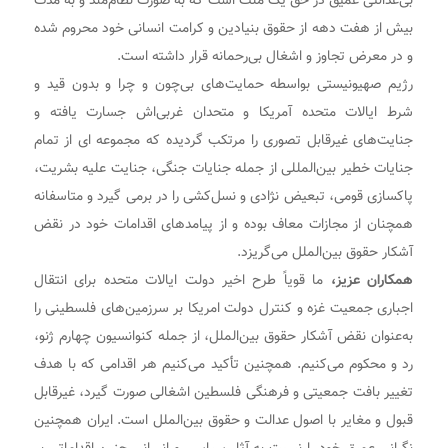
بی‌عدالتی عمیق در حق یک ملت است که به صورت نظام‌مند و به مدت
بیش از هفت دهه از حقوق بنیادین و کرامت انسانی خود محروم شده
و در معرض تجاوز و اشغال بی‌رحمانه قرار داشته است.
رژیم صهیونیستی بواسطه حمایت‌های بی‌چون و چرا و بدون قید و
شرط ایالات متحده آمریکا و متحدان غربی‌اش جسارت یافته و
جنایت‌های غیرقابل تصوری را مرتکب گردیده که مجموعه ای از تمام
جنایات خطیر بین‌المللی از جمله جنایات جنگی، جنایت علیه بشریت،
پاکسازی قومی، تبعیض نژادی و نسل‌کشی را در برمی گیرد و متاسفانه
همچنان از مجازات معاف بوده و از پیامدهای اقدامات خود در نقض‌
آشکار حقوق بین‌الملل می‌گریزد.
همکاران عزیز،
ما قویاً طرح اخیر دولت ایالات متحده برای انتقال
اجباری جمعیت غزه و کنترل دولت امریکا بر سرزمین‌های‌ فلسطینی را
به‌عنوان نقض آشکار حقوق بین‌الملل، از جمله کنوانسیون چهارم ژنو،
رد و محکوم می‌کنیم. همچنین تأکید می‌کنیم هر اقدامی که با هدف
تغییر بافت جمعیتی و فرهنگی فلسطین اشغالی صورت گیرد، غیرقابل
قبول و مغایر با اصول عدالت و حقوق بین‌الملل است. ایران همچنین