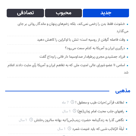
جدید
محبوب
تصادفی
خشونت فقط بدن را زخمی نمی‌کند، بلکه زخم‌های پنهان و ماندگار روانی بر جای
می‌گذارد
وقت فاصله گرفتن از روسیه است؛ تنش با اوکراین را کاهش دهید
درگیری ایران و آمریکا به کدام سمت می‌رود؟
فرزاد جمشیدی مجری پرطرفدار صداوسیما دار فانی را وداع گفت
اسامی ۱۱ عضو شورای عالی امنیت ملی که به تفاهم ایران و آمریکا رأی مثبت دادند اعلام
شد
مذهبی
لطائف قرآنی/حیات طیب و معقول !
7 ماه
راههای جلب محبت امام زمان(عج)
1 سال
نگاهی گذرا به زندگینامه حضرت زینب(س)/به بهانه سالروز رحلتش
1 سال
لَیلَةُ الرَّغائِب شبی که باید غنیمت شمرد
1 سال