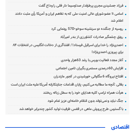
فرزاد جمشیدی مجری پرطرفدار صداوسیما دار فانی را وداع گفت
اسامی ۱۱ عضو شورای عالی امنیت ملی که به تفاهم ایران و آمریکا رأی مثبت دادند
اعلام شد
روسیه از جنگنده دو سرنشینه سوخو-57D رونمایی کرد
رونق چشمگیر صادرات کشاورزی از بندر امیرآباد
احمدی‌نژاد را خدا برای اسرائیل فرستاد! / افشاگری از دخالت انگلیس در انتخابات ۸۴
برای پیروزی احمدی‌نژاد!
آغاز مجدد فعالیت بورس با رشد 63هزار واحدی
افزایش 60درصدی مستمری بگیران تامین اجتماعی
افتتاح نیروگاه 6 مگاواتی خورشیدی در کجور مازندران
بقائی :آنچه ما مطالبه می‌کنیم، پایان اقدامات جنایتکارانه آمریکا علیه ملت ایران است
هیأت همراه ترامپ کلیه هدایای خود را به سطل زباله ریختند
جنگ نباید و نمی‌تواند بدون انتقام خامنه‌ای عزیز تمام شود
با گسترس طرح پرورش ماهی در قفس ظرفیت تولید کشور چندبرابر خواهد شد
اقتصادی