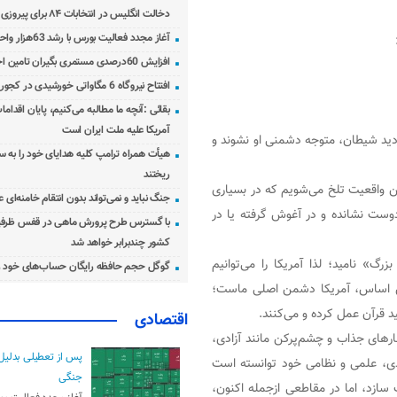
دخالت انگلیس در انتخابات ۸۴ برای پیروزی احمدی‌نژاد!
آغاز مجدد فعالیت بورس با رشد 63هزار واحدی
افزایش 60درصدی مستمری بگیران تامین اجتماعی
افتتاح نیروگاه 6 مگاواتی خورشیدی در کجور مازندران
بقائی :آنچه ما مطالبه می‌کنیم، پایان اقدامات
آمریکا علیه ملت ایران است
ردید شیطان، متوجه دشمنی او نشوند و
هیأت همراه ترامپ کلیه هدایای خود را به س
ریختند
ین واقعیت تلخ می‌شویم که در بسیاری
جنگ نباید و نمی‌تواند بدون انتقام خامنه‌ای 
 دوست نشانده و در آغوش گرفته یا در
با گسترس طرح پرورش ماهی در قفس ظرفی
کشور چندبرابر خواهد شد
رگ» نامید؛ لذا آمریکا را می‌توانیم
گوگل حجم حافظه رایگان حساب‌های خود ر
این اساس، آمریکا دشمن اصلی ماست؛
د قرآن عمل کرده و می‌کنند.
اقتصادی
رهای جذاب و چشم‌پرکن مانند آزادی،
پس از تعطیلی بدلیل
ادی، علمی و نظامی خود توانسته است
جنگی
سازد، اما در مقاطعی ازجمله اکنون،