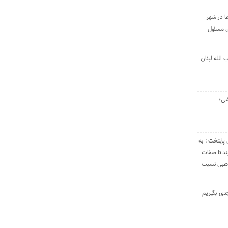
ا در شهر
ی مسئول
الله لبنان
شی؛
 پایتخت : به
د تا صفات
مذهبی نسبت
دی بگیریم