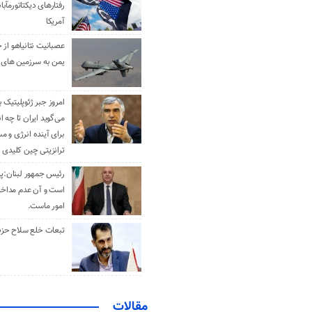
رفتارهای دیکتاتورمآبا
آمریکا
عصبانیت نتانیاهو از 
یمن به سرزمین های 
امروز جبر ژئوپلیتیک ب
می‌گوید ایران تا چه ان
برای آینده انرژی و م
ترانزیتی چین کلیدی 
رئیس جمهور لبنان:پی
است و آن عدم مداخله
امور ماست.
تبعات خلع سلاح حزب 
مقالات