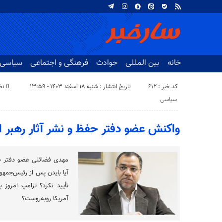
خانه
بین المللی
حوادث
فرهنگی و اجتماعی
سیاسی
کد خبر : 612
تاریخ انتشار : شنبه ۱۸ اسفند ۱۴۰۳ - ۱۳:۵۹
0 نظر
سیاسی
واکنش عضو دفتر حفظ و نشر آثار رهبر ان
مهدی فضائلی عضو دفتر حفظ
آیا بایدن پس از رئیس‌جمهو
تأیید نکرد؟ ترامپ امروز 
آمریکا روبه‌روست؟