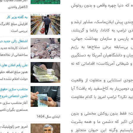
آغاز مجدد فعالیت بو
ه که دنیا چهره واقعی و بدون روتوش
63هزار واحدی
به گفته وزیر کار
چندی پیش ایلان‌ماسک، مشاور ارشد و
افزایش مبلغ کالابرگ
 ترامپ به کانادا، پاناما و گرینلند،
بررسی است
امه پاریس و سازمان بهداشت جهانی،
اشتغال زائی جدید در
 بی‌سابقه برخی سلاح‌ها به رژیم
احداث کارخانه جدید 
یان و دانشگاهیان آمریکا به دستگیری
ساختمانی از نخاله‌ها
و شیطانی آمریکاست؛ اقداماتی که نه
علی رقم اعلان های ق
هنوز مبلغ اضافه حقو
دولت اعلام نشده ا
جودی استثنایی و متفاوت از واقعیت
 دومین‌بار به کاخ‌سفید راه یافت؟ آیا
متناسب سازی حقوق 
د نکرد؟ ترامپ امروز با کدام مقاومت
تامین اجتماعی شروع
آغاز متناسب سازی ح
مستمری بگیران تامین
است؛ فقط بدون روکش مخملی و بدون
ابتدای سال 1404
ان اکبر که دشمن ما و همه بشریت
امروز جبر ژئوپلیتیک ب
بایستیم وگرنه این حیوان متجاوز و