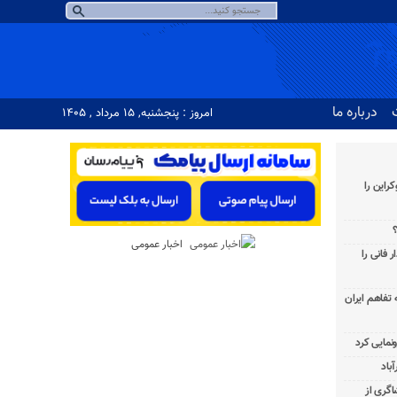
درباره ما
امروز : پنجشنبه, ۱۵ مرداد , ۱۴۰۵
راین را
؟
اخبار عمومی
 فانی را
به تفاهم ایران
باد
شاگری از