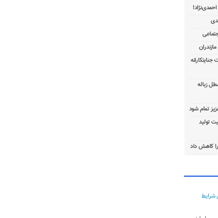
 جنایتکارانه
طل زباله
عزیز تمام شود
ت تولید
ا کاهش داد
 شرایط