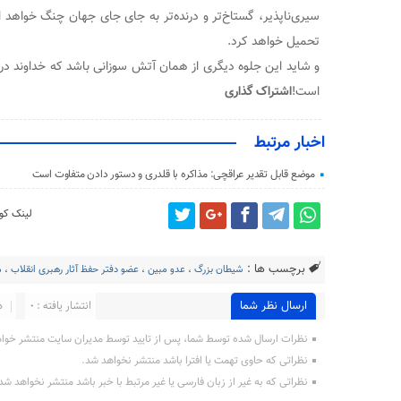
سیری‌ناپذیر، گستاخ‌تر و درنده‌تر به جای جای جهان چنگ خواهد ا
تحمیل خواهد کرد.
است!
اشتراک گذاری
اخبار مرتبط
موضع قابل تقدیر عراقچی: مذاکره با قلدری و دستور دادن متفاوت است
لینک کوت
برچسب ها :
شیطان بزرگ
،
عدو مبین
،
عضو دفتر حفظ آثار رهبری انقلاب
،
م
ارسال نظر شما
انتشار یافته : 0
د
نظرات ارسال شده توسط شما، پس از تایید توسط مدیران سایت منتشر خوا
نظراتی که حاوی تهمت یا افترا باشد منتشر نخواهد شد.
نظراتی که به غیر از زبان فارسی یا غیر مرتبط با خبر باشد منتشر نخواهد شد