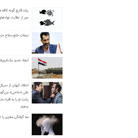
رشد قارچ گونه کافه ه
دور از نظارت نهادها
تبعات خلع سلاح حزب 
ابعاد جدید یک فروپا
انتقاد کیهان از سریال
نقی «حاجی» می‌گوین
زشت او را به افراد 
بدهند
مه گرفتگی مغزی را ج