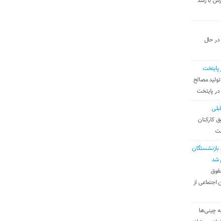
رس با رشد
 در حال
 پایتخت
تولید مصالح
 در پایتخت
بلی
ق کارکنان
ست
بازنشستگان
 شد
قوق
 اجتماعی از
ه چینی‌ها