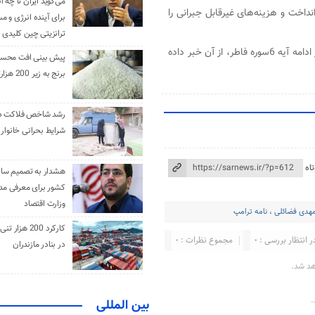
می‌گوید ایران تا چه ان
نداخت و هزینه‌های غیرقابل جبرانی را
برای آینده انرژی و م
ترانزیتی چین کلیدی 
و شاید این جلوه دیگری از همان آتش سوزانی باشد که خداوند در ادامه آیه 6سوره فاطر، از آن خبر داده
پیش بینی افت محس
برنج به زیر 200 هزارتومان
رشد شاخص فلاکت در 
شرایط بحرانی خانوار ا
اه
هشدار به تصمیم ساز
کشور برای معرفی مدن
وزارت اقتصاد
هدی فضائلی
،
نامه ترامپ
کارکرد 200 هزا
ر انتظار بررسی : 0
مجموع نظرات : 0
در بنادر مازندران
هد شد.
.
بین المللی