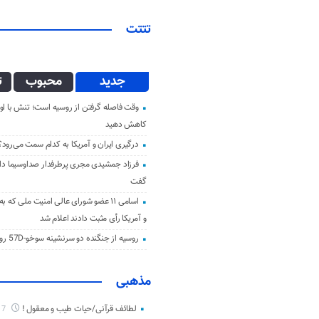
تتتت
جدید
محبوب
ت
وقت فاصله گرفتن از روسیه است؛ تنش با اوک
کاهش دهید
درگیری ایران و آمریکا به کدام سمت می‌رود؟
فرزاد جمشیدی مجری پرطرفدار صداوسیما دار 
گفت
اسامی ۱۱ عضو شورای عالی امنیت ملی که ب
و آمریکا رأی مثبت دادند اعلام شد
روسیه از جنگنده دو سرنشینه سوخو-57D رونمایی کرد
مذهبی
لطائف قرآنی/حیات طیب و معقول !
7 ماه