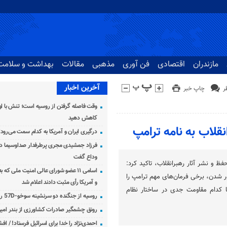
مازندران
اقتصادی
فن آوری
مذهبی
مقالات
بهداشت و سلامت
آخرین اخبار
چاپ خبر
وقت فاصله گرفتن از روسیه است؛ تنش با اوک
کاهش دهید
قلاب به نامه ترامپ
درگیری ایران و آمریکا به کدام سمت می‌رود
فرزاد جمشیدی مجری پرطرفدار صداوسیما دار
وداع گفت
 و نشر آثار رهبرانقلاب، تاکید کرد:
اسامی ۱۱ عضو شورای عالی امنیت ملی که 
ر شدن، برخی فرمان‌های مهم ترامپ را
و آمریکا رأی مثبت دادند اعلام شد
با کدام مقاومت جدی در ساختار نظام
روسیه از جنگنده دو سرنشینه سوخو-57D رونمایی کرد
رونق چشمگیر صادرات کشاورزی از بندر امیرآ
احمدی‌نژاد را خدا برای اسرائیل فرستاد! / اف