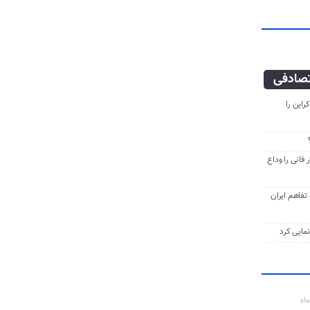
صادفی
راین را
فانی را وداع
ه تفاهم ایران