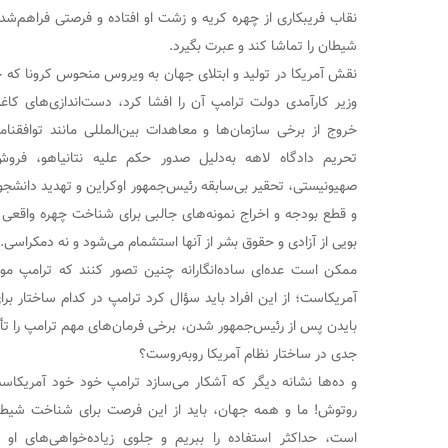
نقاب فریبکاری از چهره کریه و زشت او افتاده و فرصتی فراهم‌شد
شیطان را تماشا کند و عبرت بگیرد.
نقش آمریکا در تولید و ابتلای جهان به ویروس منحوس کرونا که 
وزیر کارآمدی دولت ترامپ آن را افشا کرد، دست‌اندازی‌های کاغذی
خروج از برخی سازمان‌ها و معاهدات بین‌المللی مانند توافقن
تحریم دادگاه لاهه به‌دلیل صدور حکم علیه نتانیاهو، فروش
صهیونیستی، تحقیر بی‌سابقه رئیس‌جمهور اوکراین و تهدید دانشجو
و قطع بودجه و اخراج نمونه‌های جالبی برای شناخت چهره واقعی 
بویی از آزادی و حقوق بشر از آنها استشمام می‌شود و نه دمکراسی.
ممکن است عده‌ای ساده‌انگارانه چنین تصور کنند که ترامپ مو
آمریکاست؛ از این افراد باید سؤال کرد ترامپ در کدام ساختار برای
بایدن پس از رئیس‌جمهور شدن، برخی فرمان‌های مهم ترامپ را تأیی
جدی در ساختار نظام آمریکا روبه‌روست؟
و ده‌ها نشانه دیگر که آشکار می‌سازد ترامپ خود خود آمریک
روتوش! ما و همه جهان، باید از این فرصت برای شناخت شیط
است، حداکثر استفاده را ببریم و جلوی زیاده‌خواهی‌های او 