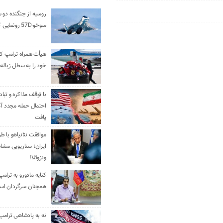
روسیه از جنگنده دو 
سوخو-57D رونمایی کرد
هیأت همراه ترامپ کل
خود را به سطل زباله 
با توقف مذاکره و تباد
احتمال حمله مجدد آم
یافت
موافقت نتانیاهو با ط
ایران؛ سناریویی مشا
ونزوئلا!
کنایه مادورو به ترامپ
همچنان سرگردان ا
نه به پادشاهی ترامپ