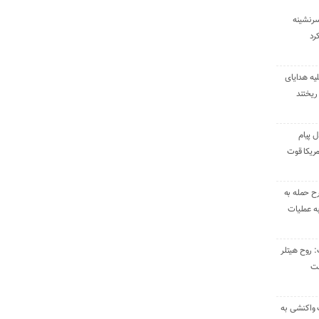
سرنشینه
یه هدایای
ریختند
ل پیام
ریکا قوت
رح حمله به
به عملیات
: روح هیتلر
ست
 واکنشی به