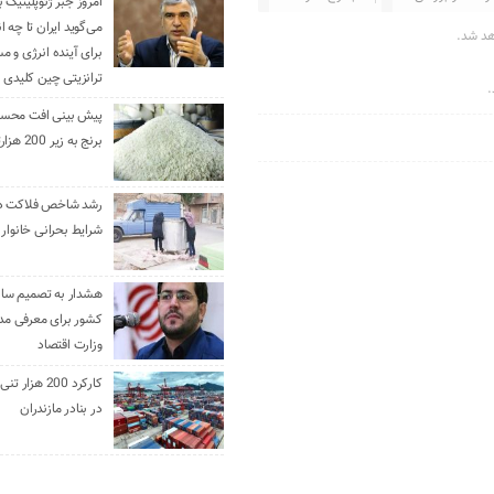
امروز جبر ژئوپلیتیک ب
می‌گوید ایران تا چه ان
هد شد.
برای آینده انرژی و م
ترانزیتی چین کلیدی 
.
پیش بینی افت محس
برنج به زیر 200 هزارتومان
رشد شاخص فلاکت در 
شرایط بحرانی خانوار ا
هشدار به تصمیم ساز
کشور برای معرفی مدن
وزارت اقتصاد
کارکرد 200 هزا
در بنادر مازندران