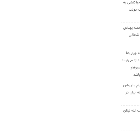
 واکنشی به
نه دولت
حمله پهبادی
اشغالی
ه چینی‌ها
دازه می‌تواند
سیرهای
باشد
ام ما روشن
 ایران در
الله لبنان