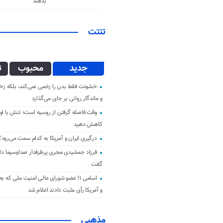
بدهند
تتتت
جدید
محبوب
ت
خشونت فقط بدن را زخمی نمی‌کند، بلکه زخم
و ماندگار روانی بر جای می‌گذارد
وقت فاصله گرفتن از روسیه است؛ تنش با اوک
کاهش دهید
درگیری ایران و آمریکا به کدام سمت می‌رود؟
فرزاد جمشیدی مجری پرطرفدار صداوسیما دار 
گفت
اسامی ۱۱ عضو شورای عالی امنیت ملی که ب
و آمریکا رأی مثبت دادند اعلام شد
مذهبی