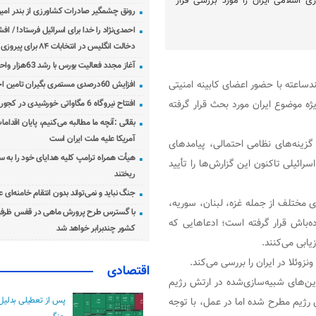
ی اسلامی ایران را مورد بررسی قرار
رونق چشمگیر صادرات کشاورزی از بندر امیرآ
احمدی‌نژاد را خدا برای اسرائیل فرستاد! / اف
دخالت انگلیس در انتخابات ۸۴ برای پیروزی احمدی‌نژاد!
آغاز مجدد فعالیت بورس با رشد 63هزار واحدی
ساعته با حضور اعضای کابینه امنیتی
افزایش 60درصدی مستمری بگیران تامین اجتماعی
یژه موضوع ایران مورد بحث قرار گرفته
افتتاح نیروگاه 6 مگاواتی خورشیدی در کجور مازندران
بقائی :آنچه ما مطالبه می‌کنیم، پایان اقدامات
آمریکا علیه ملت ایران است
زینه‌های نظامی احتمالی، پیامدهای
هیأت همراه ترامپ کلیه هدایای خود را به س
ائیلی تاکنون این گزارش‌ها را تأیید
ریختند
جنگ نباید و نمی‌تواند بدون انتقام خامنه‌ای 
مختلف از جمله غزه، لبنان، سوریه،
با گسترس طرح پرورش ماهی در قفس ظرفی
ه‌باش قرار گرفته است؛ ادعاهایی که
کشور چندبرابر خواهد شد
یابی می‌کنند.
اقتصادی
ین‌های شبیه‌سازی‌شده در ارتش رژیم
ن رژیم مطرح شده اما در عمل، با توجه
پس از تعطیلی بدلیل