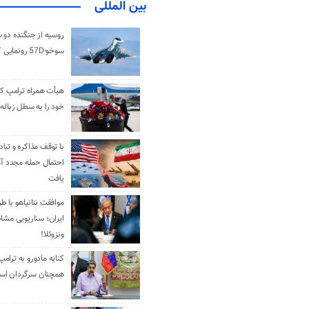
بین المللی
روسیه از جنگنده دو 
سوخو-57D رونمایی کرد
هیأت همراه ترامپ کل
خود را به سطل زباله 
با توقف مذاکره و تباد
احتمال حمله مجدد آم
یافت
موافقت نتانیاهو با ط
ایران؛ سناریویی مشا
ونزوئلا!
کنایه مادورو به ترامپ
همچنان سرگردان ا