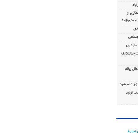
باد
شاگری از
 جنایتکارانه
طل زباله
عزیز تمام شود
ت تولید
 شرایط