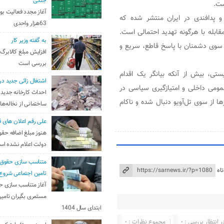
جنگی
ست.
آغاز مجدد فعالیت بو
 و پدافندی در ایران منتشر شده که
63هزار واحدی
ابله با هرگونه تهدید احتمالی است.
به گفته وزیر کار
از سوی دشمنان با پاسخ قاطع، سریع و
افزایش مبلغ کالابرگ
بررسی است
یستی، بیش از آنکه بیانگر یک اقدام
اشتغال زائی جدید در
 عمومی داخلی و امتیازگیری سیاسی در
احداث کارخانه جدید 
ها از سوی تل‌آویو دنبال شده و ناکام
ساختمانی از نخاله‌ها
علی رقم اعلان های ق
هنوز مبلغ اضافه حقو
دولت اعلام نشده ا
متناسب سازی حقوق 
اه
تامین اجتماعی شروع
آغاز متناسب سازی ح
مستمری بگیران تامین
ابتدای سال 1404
ر انتظار بررسی : 0
مجموع نظرات : 0