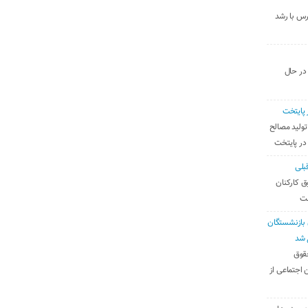
رس با رشد
 در حال
 پایتخت
تولید مصالح
 در پایتخت
بلی
ق کارکنان
ست
بازنشستگان
 شد
قوق
 اجتماعی از