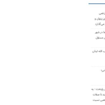
زخمی
ی پنهان و
 می‌گذارد
ا در شهر
ی مسئول
الله لبنان
شی؛
 پایتخت : به
د تا صفات
مذهبی نسبت