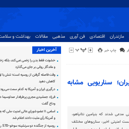
مازندران
اقتصادی
فن آوری
مذهبی
مقالات
بهداشت و سلامت
آخرین اخبار
چاپ خبر
خشونت فقط بدن را زخمی نمی‌کند، بلکه زخم
و ماندگار روانی بر جای می‌گذارد
وقت فاصله گرفتن از روسیه است؛ تنش با اوک
ران؛ سناریویی مشابه
کاهش دهید
درگیری ایران و آمریکا به کدام سمت می‌رود
فرزاد جمشیدی مجری پرطرفدار صداوسیما دار
وداع گفت
اسامی ۱۱ عضو شورای عالی امنیت ملی که 
ی مدعی شدند که بنیامین نتانیاهو،
و آمریکا رأی مثبت دادند اعلام شد
ست امنیتی اخیر، سناریوهای مختلف
روسیه از جنگنده دو سرنشینه سوخو-57D رونمایی کرد