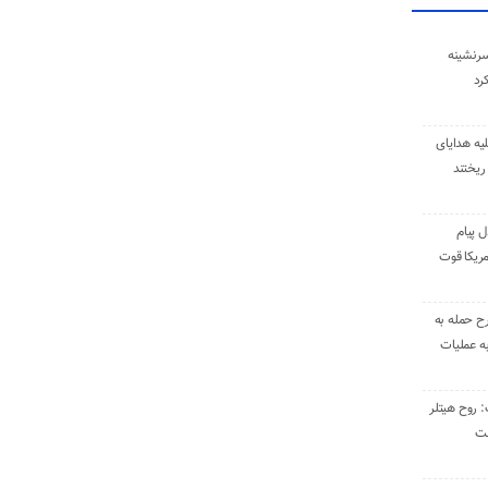
سرنشینه
یه هدایای
ریختند
ل پیام
ریکا قوت
رح حمله به
به عملیات
: روح هیتلر
ست