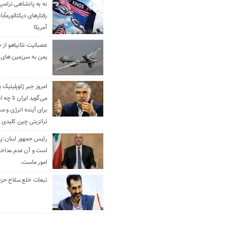
نه به پادشاهی ترامپ
رفتارهای دیکتاتورمآبا
آمریکا
عصبانیت نتانیاهو از 
یمن به سرزمین های 
امروز جبر ژئوپلیتیک ب
می‌گوید ایران تا چه ان
برای آینده انرژی و م
ترانزیتی چین کلیدی 
رئیس جمهور لبنان:پی
است و آن عدم مداخله
امور ماست.
تبعات خلع سلاح حزب 