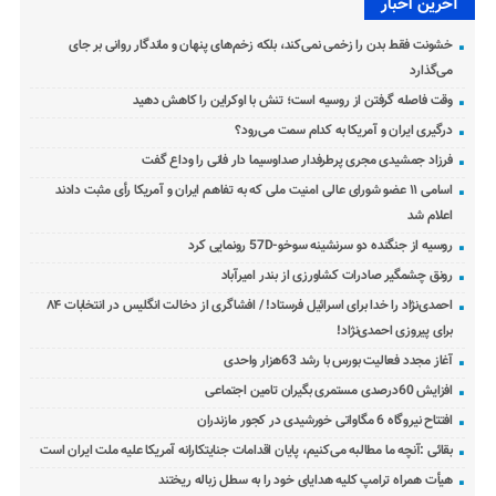
آخرین اخبار
خشونت فقط بدن را زخمی نمی‌کند، بلکه زخم‌های پنهان و ماندگار روانی بر جای
می‌گذارد
وقت فاصله گرفتن از روسیه است؛ تنش با اوکراین را کاهش دهید
درگیری ایران و آمریکا به کدام سمت می‌رود؟
فرزاد جمشیدی مجری پرطرفدار صداوسیما دار فانی را وداع گفت
اسامی ۱۱ عضو شورای عالی امنیت ملی که به تفاهم ایران و آمریکا رأی مثبت دادند
اعلام شد
روسیه از جنگنده دو سرنشینه سوخو-57D رونمایی کرد
رونق چشمگیر صادرات کشاورزی از بندر امیرآباد
احمدی‌نژاد را خدا برای اسرائیل فرستاد! / افشاگری از دخالت انگلیس در انتخابات ۸۴
برای پیروزی احمدی‌نژاد!
آغاز مجدد فعالیت بورس با رشد 63هزار واحدی
افزایش 60درصدی مستمری بگیران تامین اجتماعی
افتتاح نیروگاه 6 مگاواتی خورشیدی در کجور مازندران
بقائی :آنچه ما مطالبه می‌کنیم، پایان اقدامات جنایتکارانه آمریکا علیه ملت ایران است
هیأت همراه ترامپ کلیه هدایای خود را به سطل زباله ریختند