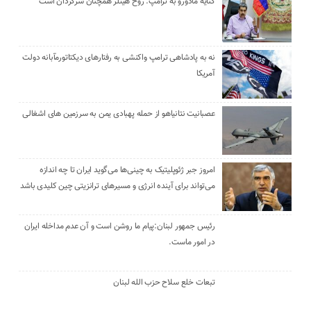
کنایه مادورو به ترامپ: روح هیتلر همچنان سرگردان است
نه به پادشاهی ترامپ واکنشی به رفتارهای دیکتاتورمآبانه دولت
آمریکا
عصبانیت نتانیاهو از حمله پهبادی یمن به سرزمین های اشغالی
امروز جبر ژئوپلیتیک به چینی‌ها می‌گوید ایران تا چه اندازه
می‌تواند برای آینده انرژی و مسیرهای ترانزیتی چین کلیدی باشد
رئیس جمهور لبنان:پیام ما روشن است و آن عدم مداخله ایران
در امور ماست.
تبعات خلع سلاح حزب الله لبنان