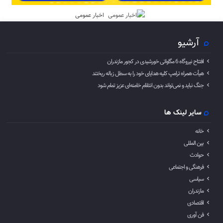
اخبار عمومی
آرشیو
افتتاح نیروگاه 6 مگاواتی خورشیدی در کجور مازندران
هیأت همراه ترامپ کلیه هدایای خود را به سطل زباله ریختند
جنگ نباید و نمی‌تواند بدون انتقام خامنه‌ای عزیز تمام شود
سایر لینک ها
خانه
بین المللی
حوادث
فرهنگی و اجتماعی
سیاسی
مازندران
اقتصادی
فن آوری