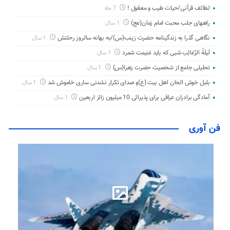
لطائف قرآنی/حیات طیب و معقول !
7 ماه
راههای جلب محبت امام زمان(عج)
1 سال
نگاهی گذرا به زندگینامه حضرت زینب(س)/به بهانه سالروز رحلتش
1 سال
لَیلَةُ الرَّغائِب شبی که باید غنیمت شمرد
1 سال
تحلیلی جامع از شخصیت حضرت زهرا(س)
1 سال
بلبل خوش الحان اهل بیت (ع)و صدای تکرار نشدنی ساری خاموش شد
1 سال
آمادگی برادران عراقی برای پذیرائی 10 میلیون زائر اربعین
1 سال
فن آوری