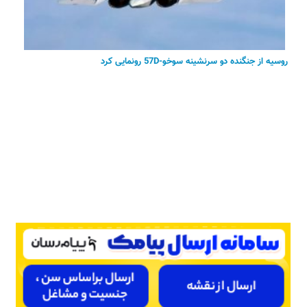
روسیه از جنگنده دو سرنشینه سوخو-57D رونمایی کرد