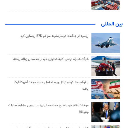
بین المللی
روسیه از جنگنده دو سرنشینه سوخو-57D رونمایی کرد
هیأت همراه ترامپ کلیه هدایای خود را به سطل زباله ریختند
با توقف مذاکره و تبادل پیام احتمال حمله مجدد آمریکا قوت
یافت
موافقت نتانیاهو با طرح حمله به ایران؛ سناریویی مشابه عملیات
ونزوئلا!