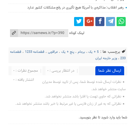
رهبر انقلاب: مذاکره‌ی با آمریکا هیچ تأثیری در رفع مشکلات کشور ندارد
لینک کوتاه
برچسب ها :
5 + یک
،
برجام
،
پنج + یک
،
عراقچی
،
قطعنامه 1233
،
قطعنامه
233
،
وزیر خارجه ایران
ارسال نظر شما
در انتظار بررسی : 0
مجموع نظرات : 0
انتشار یافته : 0
نظرات ارسال شده توسط شما، پس از تایید توسط مدیران
سایت منتشر خواهد شد.
نظراتی که حاوی تهمت یا افترا باشد منتشر نخواهد شد.
نظراتی که به غیر از زبان فارسی یا غیر مرتبط با خبر باشد منتشر نخواهد شد.
شما باید
وارد شوید
تا نظر بنویسید.