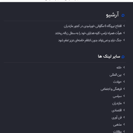
آرشیو
افتتاح نیروگاه 6 مگاواتی خورشیدی در کجور مازندران
هیأت همراه ترامپ کلیه هدایای خود را به سطل زباله ریختند
جنگ نباید و نمی‌تواند بدون انتقام خامنه‌ای عزیز تمام شود
سایر لینک ها
خانه
بین المللی
حوادث
فرهنگی و اجتماعی
سیاسی
مازندران
اقتصادی
فن آوری
مذهبی
مقالات