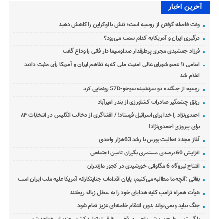
آخرین اخبار
وقت فاصله گرفتن از روسیه است؛ تنش با اوکراین را کاهش دهید
درگیری ایران و آمریکا به کدام سمت می‌رود؟
فرزاد جمشیدی مجری پرطرفدار صداوسیما دار فانی را وداع گفت
اسامی ۱۱ عضو شورای عالی امنیت ملی که به تفاهم ایران و آمریکا رأی مثبت دادند
اعلام شد
روسیه از جنگنده دو سرنشینه سوخو-57D رونمایی کرد
رونق چشمگیر صادرات کشاورزی از بندر امیرآباد
احمدی‌نژاد را خدا برای اسرائیل فرستاد! / افشاگری از دخالت انگلیس در انتخابات ۸۴
برای پیروزی احمدی‌نژاد!
آغاز مجدد فعالیت بورس با رشد 63هزار واحدی
افزایش 60درصدی مستمری بگیران تامین اجتماعی
افتتاح نیروگاه 6 مگاواتی خورشیدی در کجور مازندران
بقائی :آنچه ما مطالبه می‌کنیم، پایان اقدامات جنایتکارانه آمریکا علیه ملت ایران است
هیأت همراه ترامپ کلیه هدایای خود را به سطل زباله ریختند
جنگ نباید و نمی‌تواند بدون انتقام خامنه‌ای عزیز تمام شود
با گسترس طرح پرورش ماهی در قفس ظرفیت تولید کشور چندبرابر خواهد شد