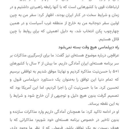
ارتباطات قوی با کشور‌هایی است که با آنها رابطه راهبردی داشتیم و در
زمان و شرایط سخت در کنار ایران بودند، اظهار کرد: سفر من به چین
اولین سفر دوجانبه من به خارج از منطقه غرب آسیاست و در همین
چهارچوب پکن انتخاب شد، به دلیل اهمیتی که برای روابط با چین
قائل هستیم.
راه دیپلماسی هیچ وقت بسته نمی‌شود
عراقچی درباره موضوع هسته‌ای نیز گفت: ما برای ازسرگیری مذاکرات بر
سر برنامه هسته‌ای ایران آمادگی داریم. ما بیش از ۲ سال با کشور‌های
۱+۵ با حسن‌نیت مذاکره کردیم و نهایتا موفق شدیم به توافقی برسیم
که تمام دنیا این توافق را به‌عنوان یک دستاورد دیپلماسی قبول و
تحسین کرد. ما با حسن‌نیت آن را اجرا کردیم، اما این آمریکا بود که
تصمیم گرفت بدون هیچ دلیل و توجیهی از آن خارج شود و شرایط را
به این نقطه برساند.
او در ادامه تاکید کرد: ما همچنان آمادگی داریم وارد مذاکرات سازنده و
بدون تاخیر در خصوص برنامه هسته‌ای خود شویم؛ مذاکراتی که با
هدف رسیدن به یک توافق باشد. فرمولی که از نظر ما وجود دارد،