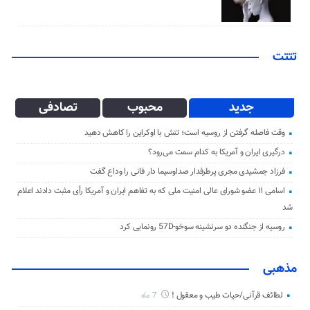
تتتت
جدید
محبوب
تصادفی
وقت فاصله گرفتن از روسیه است؛ تنش با اوکراین را کاهش دهید
درگیری ایران و آمریکا به کدام سمت می‌رود؟
فرزاد جمشیدی مجری پرطرفدار صداوسیما دار فانی را وداع گفت
اسامی ۱۱ عضو شورای عالی امنیت ملی که به تفاهم ایران و آمریکا رأی مثبت دادند اعلام
شد
روسیه از جنگنده دو سرنشینه سوخو-57D رونمایی کرد
مذهبی
لطائف قرآنی/حیات طیب و معقول !
7 ماه