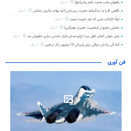
راههای جلب محبت امام زمان(عج)
1 سال
نگاهی گذرا به زندگینامه حضرت زینب(س)/به بهانه سالروز رحلتش
1 سال
لَیلَةُ الرَّغائِب شبی که باید غنیمت شمرد
1 سال
تحلیلی جامع از شخصیت حضرت زهرا(س)
1 سال
بلبل خوش الحان اهل بیت (ع)و صدای تکرار نشدنی ساری خاموش شد
1 سال
آمادگی برادران عراقی برای پذیرائی 10 میلیون زائر اربعین
1 سال
فن آوری