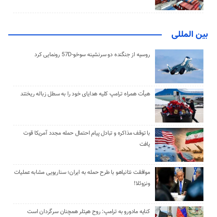
بین المللی
روسیه از جنگنده دو سرنشینه سوخو-57D رونمایی کرد
هیأت همراه ترامپ کلیه هدایای خود را به سطل زباله ریختند
با توقف مذاکره و تبادل پیام احتمال حمله مجدد آمریکا قوت
یافت
موافقت نتانیاهو با طرح حمله به ایران؛ سناریویی مشابه عملیات
ونزوئلا!
کنایه مادورو به ترامپ: روح هیتلر همچنان سرگردان است