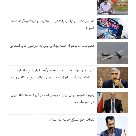
نه به پادشاهی ترامپ واکنشی به رفتارهای دیکتاتورمآبانه دولت
آمریکا
عصبانیت نتانیاهو از حمله پهبادی یمن به سرزمین های اشغالی
امروز جبر ژئوپلیتیک به چینی‌ها می‌گوید ایران تا چه اندازه
می‌تواند برای آینده انرژی و مسیرهای ترانزیتی چین کلیدی باشد
رئیس جمهور لبنان:پیام ما روشن است و آن عدم مداخله ایران
در امور ماست.
تبعات خلع سلاح حزب الله لبنان