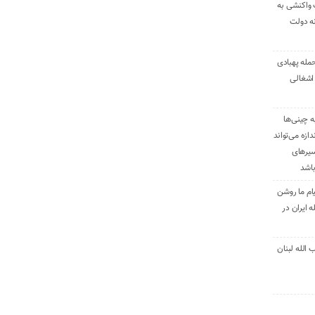
 واکنشی به
نه دولت
حمله پهبادی
اشغالی
ه چینی‌ها
دازه می‌تواند
سیرهای
باشد
ام ما روشن
 ایران در
الله لبنان