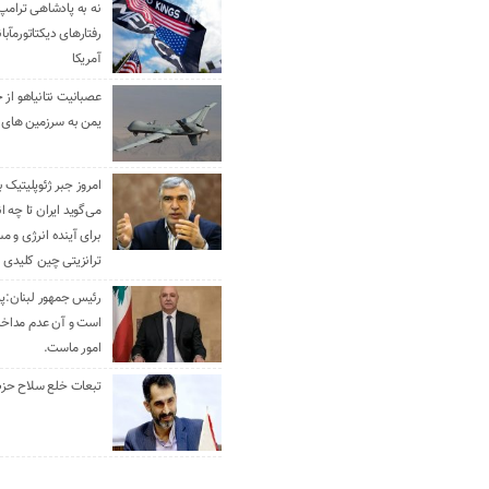
نه به پادشاهی ترامپ
رفتارهای دیکتاتورمآبا
آمریکا
عصبانیت نتانیاهو از 
یمن به سرزمین های 
امروز جبر ژئوپلیتیک ب
می‌گوید ایران تا چه ان
برای آینده انرژی و م
ترانزیتی چین کلیدی 
رئیس جمهور لبنان:پی
است و آن عدم مداخله
امور ماست.
تبعات خلع سلاح حزب 