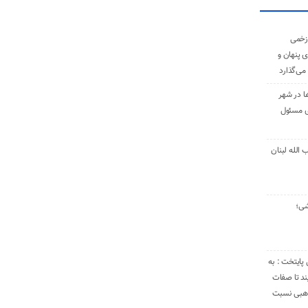
زخمی
ی پنهان و
 می‌گذارد
ا در شهر
ی مسئول
الله لبنان
شی؛
 پایتخت : به
د تا صفات
مذهبی نسبت