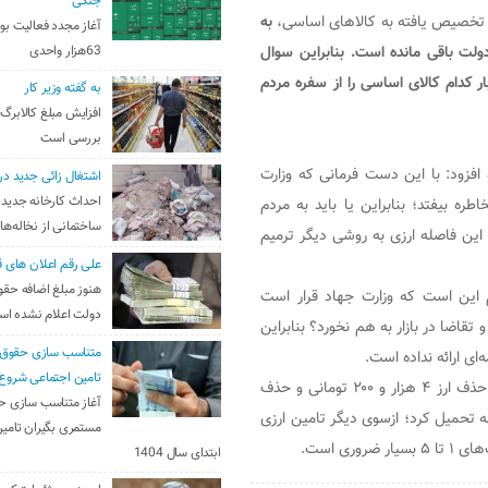
جنگی
ز تخصیص یافته به کالا‌های اساسی،
به
آغاز مجدد فعالیت بو
شته بدهی دولت باقی مانده است. بنابراین سوال
63هزار واحدی
ر کدام کالای اساسی را از سفره مردم
به گفته وزیر کار
افزایش مبلغ کالابرگ
بررسی است
افزود: با این دست فرمانی که وزارت
اشتغال زائی جدید در
احداث کارخانه جدید 
ه بیفتد؛ بنابراین یا باید به مردم
ساختمانی از نخاله‌ها
 این فاصله ارزی به روشی دیگر ترمیم
علی رقم اعلان های ق
هنوز مبلغ اضافه حقو
 این است که وزارت جهاد قرار است
دولت اعلام نشده ا
تقاضا در بازار به هم نخورد؟ بنابراین
متناسب سازی حقوق 
ی ارائه نداده است.
تامین اجتماعی شروع
وی به آثار تورمی حذف ارز ترجیهی پرداخت و تصریح کرد: تجربه حذف ارز ۴ هزار و ۲۰۰ تومانی و حذف
آغاز متناسب سازی ح
 تحمیل کرد؛ ازسوی دیگر تامین ارزی
مستمری بگیران تامین
ی است.
ابتدای سال 1404