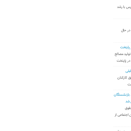
رس با رشد
 در حال
 پایتخت
تولید مصالح
 در پایتخت
بلی
ق کارکنان
ست
بازنشستگان
 شد
قوق
 اجتماعی از