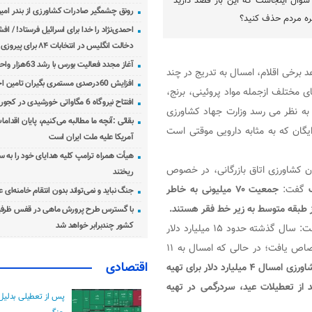
سوال اینجاست که این بار قصد دارید
رونق چشمگیر صادرات کشاورزی از بندر امیرآ
فره مردم حذف کنید؟
احمدی‌نژاد را خدا برای اسرائیل فرستاد! / اف
دخالت انگلیس در انتخابات ۸۴ برای پیروزی احمدی‌نژاد!
آغاز مجدد فعالیت بورس با رشد 63هزار واحدی
د برخی اقلام، امسال به تدریج در چند
افزایش 60درصدی مستمری بگیران تامین اجتماعی
 مختلف ازجمله مواد پروئینی، برنج،
افتتاح نیروگاه 6 مگاواتی خورشیدی در کجور مازندران
 به نظر می رسد وزارت جهاد کشاورزی
بقائی :آنچه ما مطالبه می‌کنیم، پایان اقدامات
یگان که به مثابه دارویی موقتی است
آمریکا علیه ملت ایران است
هیأت همراه ترامپ کلیه هدایای خود را به س
 کشاورزی اتاق بازرگانی، در خصوص
ریختند
ک
گفت:
جمعیت ۷۰ میلیونی به خاطر
جنگ نباید و نمی‌تواند بدون انتقام خامنه‌ای 
 طبقه متوسط به زیر خط فقر هستند.
با گسترس طرح پرورش ماهی در قفس ظرفی
کشور چندبرابر خواهد شد
بندانی با اشاره به میزان ارز تخصیص یافته به کالا‌های اساسی گفت: سال گذشته حدود ۱۵ میلیارد دلار
ارز ترجیهی با نرخ ۲۸ هزار و ۵۰۰ تومان به کالا‌های اساسی اختصاص یافت؛ در حالی که امسال به ۱۱
اقتصادی
وزارت جهاد کشاورزی امسال ۴ میلیارد دلار برای تهیه
از تعطیلات عید، سردرگمی در تهیه
پس از تعطیلی بدلیل