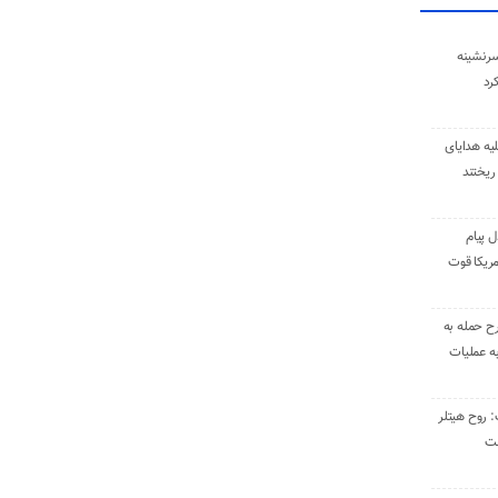
سرنشینه
یه هدایای
ریختند
ل پیام
ریکا قوت
رح حمله به
به عملیات
: روح هیتلر
ست