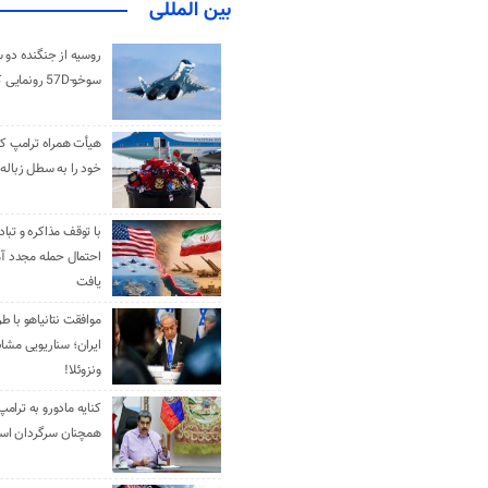
بین المللی
روسیه از جنگنده دو 
سوخو-57D رونمایی کرد
هیأت همراه ترامپ کل
خود را به سطل زباله 
با توقف مذاکره و تباد
احتمال حمله مجدد آم
یافت
موافقت نتانیاهو با ط
ایران؛ سناریویی مشا
ونزوئلا!
کنایه مادورو به ترامپ
همچنان سرگردان ا