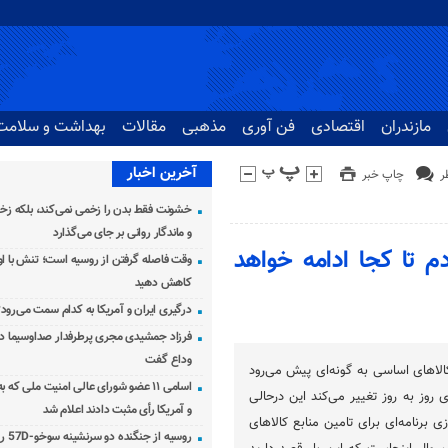
مازندران
اقتصادی
فن آوری
مذهبی
مقالات
بهداشت و سلامت
آخرین اخبار
چاپ خبر
خشونت فقط بدن را زخمی نمی‌کند، بلکه زخم
و ماندگار روانی بر جای می‌گذارد
م تا کجا ادامه خواهد
وقت فاصله گرفتن از روسیه است؛ تنش با اوک
کاهش دهید
درگیری ایران و آمریکا به کدام سمت می‌رود
فرزاد جمشیدی مجری پرطرفدار صداوسیما دار
وداع گفت
ا‌های اساسی به گونه‌ای پیش می‌رود
اسامی ۱۱ عضو شورای عالی امنیت ملی که 
 روز به روز تغییر می‌کند این درحالی
و آمریکا رأی مثبت دادند اعلام شد
 برنامه‌ای برای تامین منابع کالا‌های
روسیه از جنگنده دو سرنشینه سوخو-57D رونمایی کرد