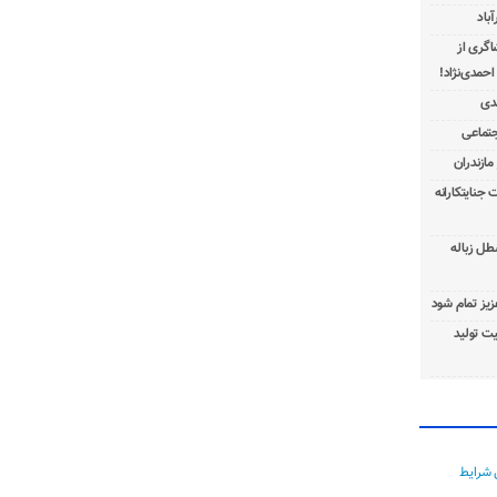
باد
شاگری از
 جنایتکارانه
طل زباله
عزیز تمام شود
ت تولید
 شرایط