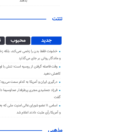
بدهند
تتتت
جدید
محبوب
ت
خشونت فقط بدن را زخمی نمی‌کند، بلکه زخم
و ماندگار روانی بر جای می‌گذارد
وقت فاصله گرفتن از روسیه است؛ تنش با اوک
کاهش دهید
درگیری ایران و آمریکا به کدام سمت می‌رود؟
فرزاد جمشیدی مجری پرطرفدار صداوسیما دار 
گفت
اسامی ۱۱ عضو شورای عالی امنیت ملی که ب
و آمریکا رأی مثبت دادند اعلام شد
مذهبی