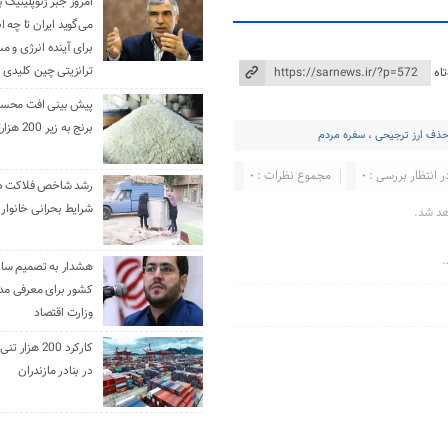
امروز جبر ژئوپلیتیک ب
می‌گوید ایران تا چه ان
برای آینده انرژی و م
ترانزیتی چین کلیدی 
اه
پیش بینی افت محس
برنج به زیر 200 هزارتومان
ذف ارز ترجیحی
،
سفره مردم
ر انتظار بررسی : 0
مجموع نظرات : 0
رشد شاخص فلاکت در 
شرایط بحرانی خانوار ا
هد شد.
.
هشدار به تصمیم ساز
کشور برای معرفی مدن
وزارت اقتصاد
کارکرد 200 هزا
در بنادر مازندران