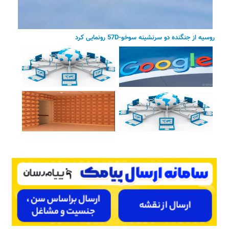
روسیه از جنگنده دو سرنشینه سوخو-57D رونمایی کرد