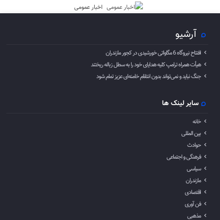
اخبار عمومی
آرشیو
افتتاح نیروگاه 6 مگاواتی خورشیدی در کجور مازندران
هیأت همراه ترامپ کلیه هدایای خود را به سطل زباله ریختند
جنگ نباید و نمی‌تواند بدون انتقام خامنه‌ای عزیز تمام شود
سایر لینک ها
خانه
بین المللی
حوادث
فرهنگی و اجتماعی
سیاسی
مازندران
اقتصادی
فن آوری
مذهبی