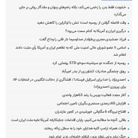
خشونت فقط بدن را زخمی نمی‌کند، بلکه زخم‌های پنهان و ماندگار روانی بر جای
می‌گذارد
وقت فاصله گرفتن از روسیه است؛ تنش با اوکراین را کاهش دهید
درگیری ایران و آمریکا به کدام سمت می‌رود؟
فرزاد جمشیدی مجری پرطرفدار صداوسیما دار فانی را وداع گفت
اسامی ۱۱ عضو شورای عالی امنیت ملی که به تفاهم ایران و آمریکا رأی مثبت دادند
اعلام شد
روسیه از جنگنده دو سرنشینه سوخو-57D رونمایی کرد
رونق چشمگیر صادرات کشاورزی از بندر امیرآباد
احمدی‌نژاد را خدا برای اسرائیل فرستاد! / افشاگری از دخالت انگلیس در انتخابات ۸۴
برای پیروزی احمدی‌نژاد!
آغاز مجدد فعالیت بورس با رشد 63هزار واحدی
افزایش 60درصدی مستمری بگیران تامین اجتماعی
افتتاح نیروگاه 6 مگاواتی خورشیدی در کجور مازندران
بقائی :آنچه ما مطالبه می‌کنیم، پایان اقدامات جنایتکارانه آمریکا علیه ملت ایران است
هیأت همراه ترامپ کلیه هدایای خود را به سطل زباله ریختند
جنگ نباید و نمی‌تواند بدون انتقام خامنه‌ای عزیز تمام شود