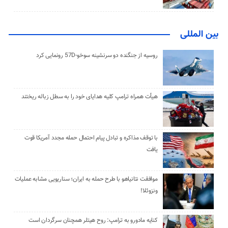
بین المللی
روسیه از جنگنده دو سرنشینه سوخو-57D رونمایی کرد
هیأت همراه ترامپ کلیه هدایای خود را به سطل زباله ریختند
با توقف مذاکره و تبادل پیام احتمال حمله مجدد آمریکا قوت
یافت
موافقت نتانیاهو با طرح حمله به ایران؛ سناریویی مشابه عملیات
ونزوئلا!
کنایه مادورو به ترامپ: روح هیتلر همچنان سرگردان است