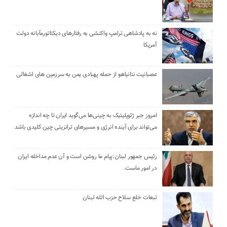
نه به پادشاهی ترامپ واکنشی به رفتارهای دیکتاتورمآبانه دولت
آمریکا
عصبانیت نتانیاهو از حمله پهبادی یمن به سرزمین های اشغالی
امروز جبر ژئوپلیتیک به چینی‌ها می‌گوید ایران تا چه اندازه
می‌تواند برای آینده انرژی و مسیرهای ترانزیتی چین کلیدی باشد
رئیس جمهور لبنان:پیام ما روشن است و آن عدم مداخله ایران
در امور ماست.
تبعات خلع سلاح حزب الله لبنان