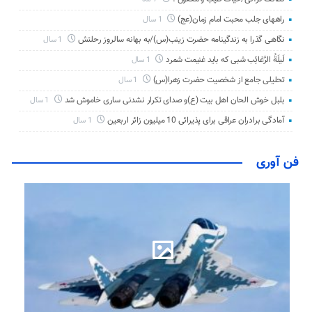
راههای جلب محبت امام زمان(عج)
1 سال
نگاهی گذرا به زندگینامه حضرت زینب(س)/به بهانه سالروز رحلتش
1 سال
لَیلَةُ الرَّغائِب شبی که باید غنیمت شمرد
1 سال
تحلیلی جامع از شخصیت حضرت زهرا(س)
1 سال
بلبل خوش الحان اهل بیت (ع)و صدای تکرار نشدنی ساری خاموش شد
1 سال
آمادگی برادران عراقی برای پذیرائی 10 میلیون زائر اربعین
1 سال
فن آوری