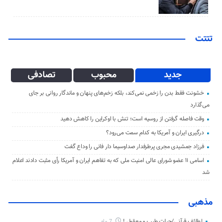
تتتت
جدید
محبوب
تصادفی
خشونت فقط بدن را زخمی نمی‌کند، بلکه زخم‌های پنهان و ماندگار روانی بر جای
می‌گذارد
وقت فاصله گرفتن از روسیه است؛ تنش با اوکراین را کاهش دهید
درگیری ایران و آمریکا به کدام سمت می‌رود؟
فرزاد جمشیدی مجری پرطرفدار صداوسیما دار فانی را وداع گفت
اسامی ۱۱ عضو شورای عالی امنیت ملی که به تفاهم ایران و آمریکا رأی مثبت دادند اعلام
شد
مذهبی
لطائف قرآنی/حیات طیب و معقول !
7 ماه