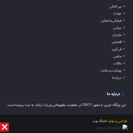
بین المللی
حوادث
فرهنگی و اجتماعی
سیاسی
مازندران
اقتصادی
فن آوری
مذهبی
مقالات
بهداشت و سلامت
درباره ما
درباره ما
این پایگاه خبری با مجوز 73971در معاونت مطبوعاتی وزرات ارشاد به ثبت رسیده است
طراحی و تولید
تابناک وب