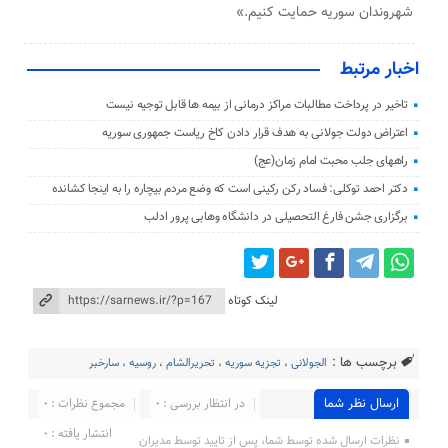
شهروندان سوریه حمایت کنیم.»
اخبار مرتبط
تاخیر در پرداخت مطالبات مراکز درمانی از بیمه ها قابل توجیه نیست
اعتراض دولت جولانی به هدف قرار دادن کاخ ریاست جمهوری سوریه
راههای جلب محبت امام زمان(عج)
دکتر احمد توکلی: فساد رکن رکینی است که وضع مردم بیچاره را به اینجا کشانده
برگزاری جشن فارغ التحصیلی در دانشگاه وهابی پرور ادلب
لینک کوتاه
برچسب ها :
الجولانی
،
تجزیه سوریه
،
تحریرالشام
،
روسیه
،
سارخبر
ارسال نظر شما
در انتظار بررسی : 0
مجموع نظرات : 0
انتشار یافته : 0
نظرات ارسال شده توسط شما، پس از تایید توسط مدیران