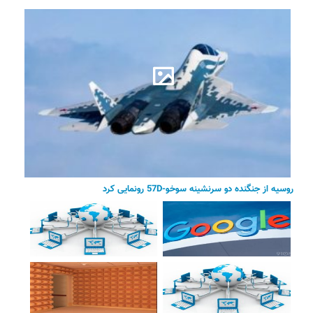
روسیه از جنگنده دو سرنشینه سوخو-57D رونمایی کرد