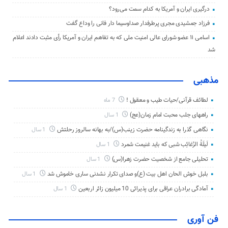
درگیری ایران و آمریکا به کدام سمت می‌رود؟
فرزاد جمشیدی مجری پرطرفدار صداوسیما دار فانی را وداع گفت
اسامی ۱۱ عضو شورای عالی امنیت ملی که به تفاهم ایران و آمریکا رأی مثبت دادند اعلام
شد
مذهبی
لطائف قرآنی/حیات طیب و معقول !
7 ماه
راههای جلب محبت امام زمان(عج)
1 سال
نگاهی گذرا به زندگینامه حضرت زینب(س)/به بهانه سالروز رحلتش
1 سال
لَیلَةُ الرَّغائِب شبی که باید غنیمت شمرد
1 سال
تحلیلی جامع از شخصیت حضرت زهرا(س)
1 سال
بلبل خوش الحان اهل بیت (ع)و صدای تکرار نشدنی ساری خاموش شد
1 سال
آمادگی برادران عراقی برای پذیرائی 10 میلیون زائر اربعین
1 سال
فن آوری