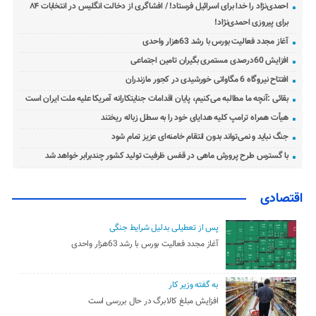
احمدی‌نژاد را خدا برای اسرائیل فرستاد! / افشاگری از دخالت انگلیس در انتخابات ۸۴
برای پیروزی احمدی‌نژاد!
آغاز مجدد فعالیت بورس با رشد 63هزار واحدی
افزایش 60درصدی مستمری بگیران تامین اجتماعی
افتتاح نیروگاه 6 مگاواتی خورشیدی در کجور مازندران
بقائی :آنچه ما مطالبه می‌کنیم، پایان اقدامات جنایتکارانه آمریکا علیه ملت ایران است
هیأت همراه ترامپ کلیه هدایای خود را به سطل زباله ریختند
جنگ نباید و نمی‌تواند بدون انتقام خامنه‌ای عزیز تمام شود
با گسترس طرح پرورش ماهی در قفس ظرفیت تولید کشور چندبرابر خواهد شد
اقتصادی
پس از تعطیلی بدلیل شرایط جنگی
آغاز مجدد فعالیت بورس با رشد 63هزار واحدی
به گفته وزیر کار
افزایش مبلغ کالابرگ در حال بررسی است