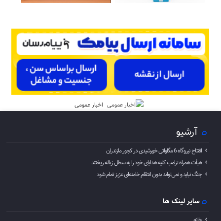
اخبار عمومی
آرشیو
افتتاح نیروگاه 6 مگاواتی خورشیدی در کجور مازندران
هیأت همراه ترامپ کلیه هدایای خود را به سطل زباله ریختند
جنگ نباید و نمی‌تواند بدون انتقام خامنه‌ای عزیز تمام شود
سایر لینک ها
خانه