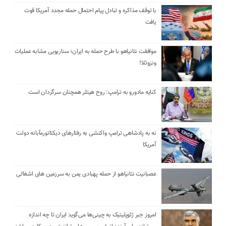
با توقف مذاکره و تبادل پیام احتمال حمله مجدد آمریکا قوت
یافت
موافقت نتانیاهو با طرح حمله به ایران؛ سناریویی مشابه عملیات
ونزوئلا!
کنایه مادورو به ترامپ: روح هیتلر همچنان سرگردان است
نه به پادشاهی ترامپ واکنشی به رفتارهای دیکتاتورمآبانه دولت
آمریکا
عصبانیت نتانیاهو از حمله پهبادی یمن به سرزمین های اشغالی
امروز جبر ژئوپلیتیک به چینی‌ها می‌گوید ایران تا چه اندازه