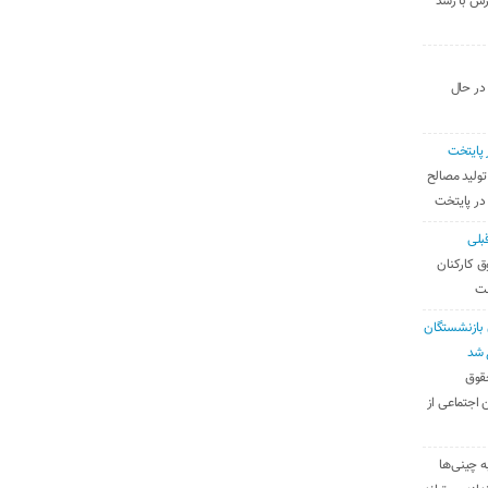
رس با رشد
 در حال
 پایتخت
تولید مصالح
 در پایتخت
بلی
ق کارکنان
ست
بازنشستگان
 شد
قوق
 اجتماعی از
ه چینی‌ها