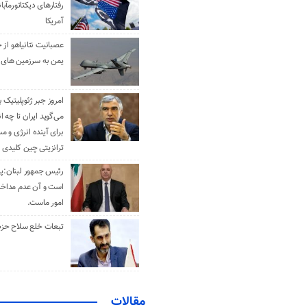
رفتارهای دیکتاتورمآبا
آمریکا
عصبانیت نتانیاهو از 
یمن به سرزمین های 
امروز جبر ژئوپلیتیک ب
می‌گوید ایران تا چه ان
برای آینده انرژی و م
ترانزیتی چین کلیدی 
رئیس جمهور لبنان:پی
است و آن عدم مداخله
امور ماست.
تبعات خلع سلاح حزب 
مقالات