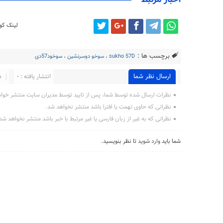
لینک کوت
برچسب ها :
sukho 57D
،
سوخو دوسرنشین
،
سوخود57دی
ارسال نظر شما
انتشار یافته : 0
د
نظرات ارسال شده توسط شما، پس از تایید توسط مدیران سایت منتشر خوا
نظراتی که حاوی تهمت یا افترا باشد منتشر نخواهد شد.
نظراتی که به غیر از زبان فارسی یا غیر مرتبط با خبر باشد منتشر نخواهد شد
شما باید
وارد شوید
تا نظر بنویسید.