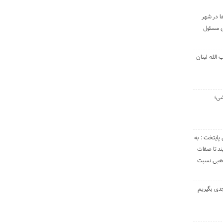
ا در شهر
ی مسئول
الله لبنان
شی؛
 پایتخت : به
د تا صفات
مذهبی نسبت
دی بگیریم