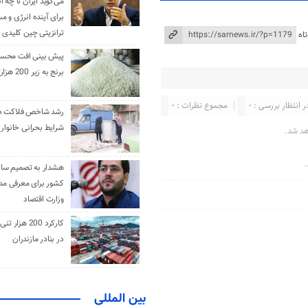
می‌گوید ایران تا چه ان
برای آینده انرژی و م
ترانزیتی چین کلیدی 
اه
پیش بینی افت محس
برنج به زیر 200 هزارتومان
ر انتظار بررسی : 0
مجموع نظرات : 0
رشد شاخص فلاکت در 
شرایط بحرانی خانوار ا
هد شد.
.
هشدار به تصمیم ساز
کشور برای معرفی مدن
وزارت اقتصاد
کارکرد 200 هزا
در بنادر مازندران
بین المللی