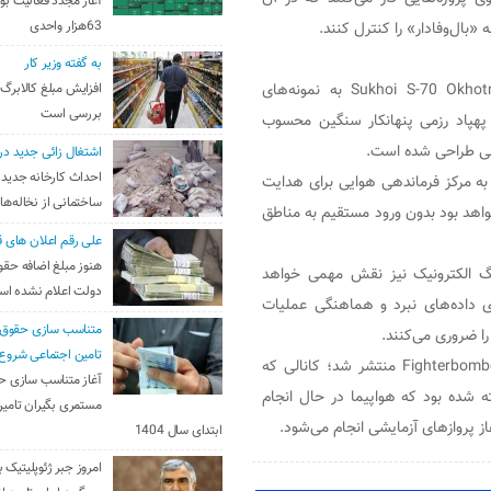
آغاز مجدد فعالیت بو
«بال‌وفادار» را کنترل کنند.
63هزار واحدی
به گفته وزیر کار
روسیه پیش‌تر آزمایش‌هایی را برای اتصال پهپاد رزمی Sukhoi S-70 Okhotnik-B به نمونه‌های
افزایش مبلغ کالابرگ
بررسی است
 سوخو-57D انجام داده بود. پهپاد اوخوتنیک-B یک پهپاد رزمی پنهانکار سنگین محسوب
نی طراحی شده است.
اشتغال زائی جدید در
احداث کارخانه جدید 
ند که نسخه دو سرنشینه سوخو-57D می‌تواند به مرکز فرماندهی هوایی برای هدایت
ساختمانی از نخاله‌ها
اهد بود بدون ورود مستقیم به مناطق
علی رقم اعلان های ق
هنوز مبلغ اضافه حقو
خو-57D احتمالا در حوزه جنگ الکترونیک نیز نقش مهمی خواهد
دولت اعلام نشده ا
ی داده‌های نبرد و هماهنگی عملیات
متناسب سازی حقوق 
ا ضروری می‌کنند.
تامین اجتماعی شروع
تصاویر اولیه این جنگنده نخستین بار از طریق کانال تلگرامی Fighterbomber منتشر شد؛ کانالی که
آغاز متناسب سازی ح
ه شده بود که هواپیما در حال انجام
مستمری بگیران تامین
ز پروازهای آزمایشی انجام می‌شود.
ابتدای سال 1404
امروز جبر ژئوپلیتیک ب