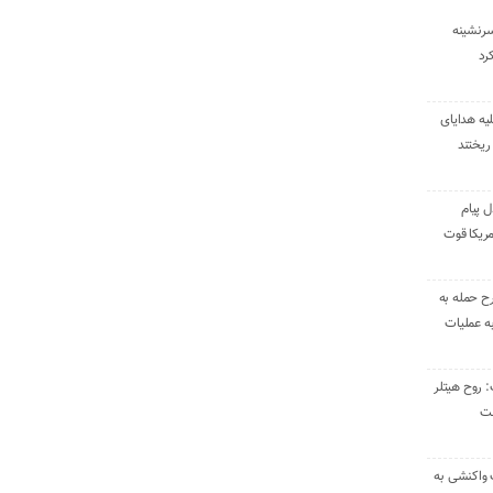
سرنشینه
یه هدایای
ریختند
ل پیام
ریکا قوت
رح حمله به
به عملیات
: روح هیتلر
ست
 واکنشی به