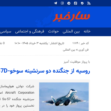
خانه
بین المللی
حوادث
فرهنگی و اجتماعی
سیاسی
کد خبر : 1179
تاریخ انتشار : یکشنبه ۳ خرداد ۱۴۰۵ - ۱۰:۱۰
0 نظر
فن آوری
«
بین المللی
با پرواز موفقیت آمیز
روسیه از جنگنده دو سرنشینه سوخو-57D رونمایی کرد
ation
نخستین پرواز خود را در ی