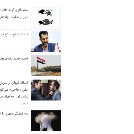
رشد قارچ گونه کافه ه
دور از نظارت نهادها
تبعات خلع سلاح حزب 
ابعاد جدید یک فروپا
انتقاد کیهان از سریال
نقی «حاجی» می‌گوین
زشت او را به افراد 
بدهند
مه گرفتگی مغزی را ج