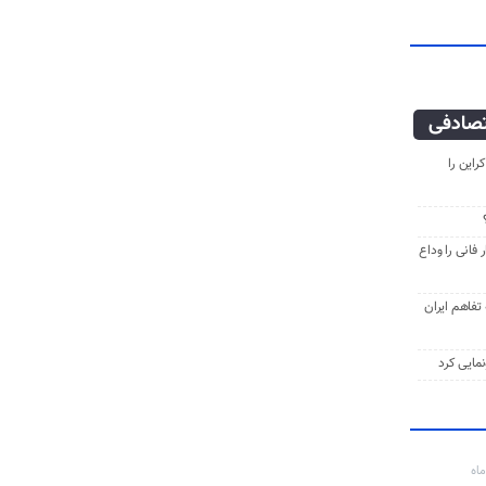
صادفی
راین را
فانی را وداع
ه تفاهم ایران