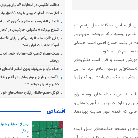
دخالت انگلیس در انتخابات ۸۴ برای پیروزی احمدی‌نژاد!
آغاز مجدد فعالیت بورس با رشد 63هزار واحدی
افزایش 60درصدی مستمری بگیران تامین اجتماعی
حی از طراحی جنگنده نسل پنجم دو
افتتاح نیروگاه 6 مگاواتی خورشیدی در کجور مازندران
 هوایی نظامی روسیه ارائه می‌دهد. مهم‌ترین
بقائی :آنچه ما مطالبه می‌کنیم، پایان اقدامات
دمه در پشت خلبان اصلی است. صندلی
آمریکا علیه ملت ایران است
 خدمه دوم فراهم شود.
هیأت همراه ترامپ کلیه هدایای خود را به س
 که سوخو-57D تنها یک نسخه آموزشی نیست و قرار است نقش‌های
ریختند
نخست‌وزیر روسیه اعلام کرد که این
جنگ نباید و نمی‌تواند بدون انتقام خامنه‌ای 
 آموزشی و سکوی فرماندهی و کنترل را
با گسترس طرح پرورش ماهی در قفس ظرفی
کشور چندبرابر خواهد شد
گوگل حجم حافظه رایگان حساب‌های خود ر
مستقیمی با برنامه‌های روسیه برای
رزمی دارد. در چنین مأموریت‌هایی،
اقتصادی
ر حالی که خدمه دوم هدایت پهپادها،
پس از تعطیلی بدلیل
ندهای توسعه جنگنده‌های نسل آینده
جنگی
 پروژه‌هایی کار می‌کنند که در آن