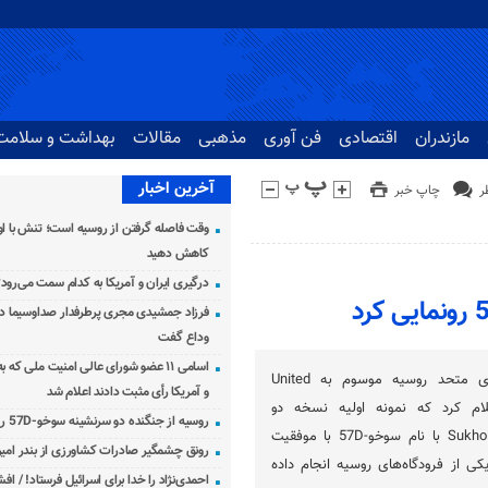
مازندران
اقتصادی
فن آوری
مذهبی
مقالات
بهداشت و سلامت
آخرین اخبار
چاپ خبر
وقت فاصله گرفتن از روسیه است؛ تنش با اوک
کاهش دهید
درگیری ایران و آمریکا به کدام سمت می‌رود
فرزاد جمشیدی مجری پرطرفدار صداوسیما دار
وداع گفت
اسامی ۱۱ عضو شورای عالی امنیت ملی که 
شرکت دولتی هواپیماسازی متحد روسیه موسوم به United
و آمریکا رأی مثبت دادند اعلام شد
Aircraft Corpor اعلام کرد که نمونه اولیه نسخه دو
روسیه از جنگنده دو سرنشینه سوخو-57D رونمایی کرد
سرنشینه جنگنده Sukhoi Su-57 با نام سوخو-57D با موفقیت
رونق چشمگیر صادرات کشاورزی از بندر امیرآ
کی از فرودگاه‌های روسیه انجام داده
احمدی‌نژاد را خدا برای اسرائیل فرستاد! / اف