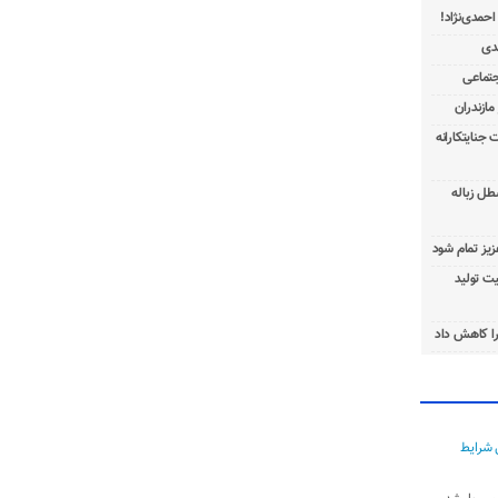
 جنایتکارانه
طل زباله
عزیز تمام شود
ت تولید
ا کاهش داد
 شرایط