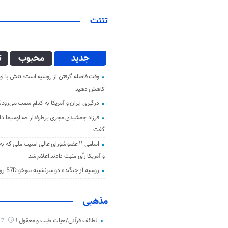
تتتت
جدید
محبوب
ت
وقت فاصله گرفتن از روسیه است؛ تنش با اوک
کاهش دهید
درگیری ایران و آمریکا به کدام سمت می‌رود؟
فرزاد جمشیدی مجری پرطرفدار صداوسیما دار 
گفت
اسامی ۱۱ عضو شورای عالی امنیت ملی که ب
و آمریکا رأی مثبت دادند اعلام شد
روسیه از جنگنده دو سرنشینه سوخو-57D رونمایی کرد
مذهبی
لطائف قرآنی/حیات طیب و معقول !
7 ماه