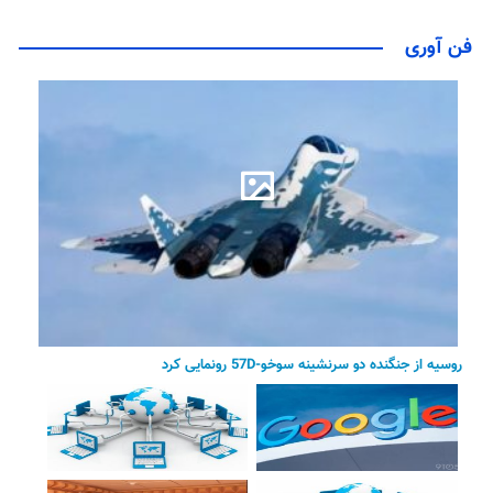
فن آوری
روسیه از جنگنده دو سرنشینه سوخو-57D رونمایی کرد