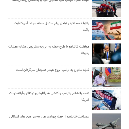
هیأت همراه ترامپ کلیه هدایای خود را به سطل زباله ریختند
با توقف مذاکره و تبادل پیام احتمال حمله مجدد آمریکا قوت
یافت
موافقت نتانیاهو با طرح حمله به ایران؛ سناریویی مشابه عملیات
ونزوئلا!
کنایه مادورو به ترامپ: روح هیتلر همچنان سرگردان است
نه به پادشاهی ترامپ واکنشی به رفتارهای دیکتاتورمآبانه دولت
آمریکا
عصبانیت نتانیاهو از حمله پهبادی یمن به سرزمین های اشغالی