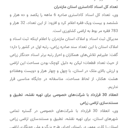
تعداد کل اسناد کاداستری استان مازندران
وی، تعداد کل اسناد کاداستری صادره 6 ماهه را یکصد و ده هزار و
ششصد و بیست ویک فقره اعلام کرد و افزود: از این تعداد، 32 هزار و
783 فقره مر بوط به اراضی کشاورزی است.
مدیرکل ثبت اسناد و املاک استان مازندران با اعلام اینکه ثبت اسناد و
املاک استان با این تعداد سند صادره زراعی، رتبه اول در کشور را دارد؛
گفت: علیرغم تلاش‌های همکاران و احراز رتبه برتر اسناد حدنگار زراعی
از حیث تعداد قطعات؛ لیکن به دلیل کوچک بودن مساحت این اراضی
و ارزش بالای ملک در استان، با چهل و چهار هزار و دویست وهفتادو
هشت هکتار، از لحاظ مساحت، متاسفانه در جایگاه مناسبی قرار
نداریم.
انعقاد 30 قرارداد با شرکت‌های خصوصی برای تهیه نقشه، تطبیق و
مستندسازی اراضی زراعی
وی، انعقاد 30 قرارداد با شرکت‌های خصوصی در گستره تمامی
شهر‌های استان، برای تهیه نقشه، تطبیق و مستندسازی اراضی زراعی
استان را کاری مهم، در راستای اجرای طرح بزرگ و ملی حدنگاری اراضی