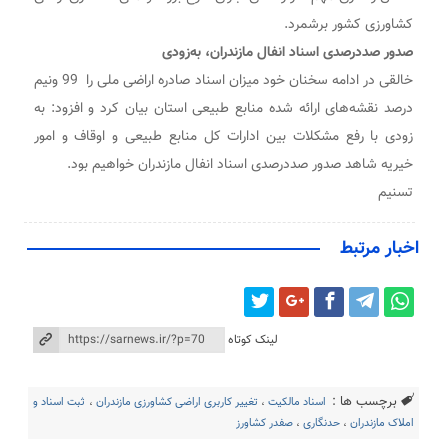
کشاورزی کشور برشمرد.
صدور صددرصدی اسناد انفال مازندران، به‌زودی
خالقی در ادامه سخنان خود میزان اسناد صادره اراضی ملی را 99 ونیم
درصد نقشه‌های ارائه شده منابع طبیعی استان بیان کرد و افزود: به
زودی با رفع مشکلات بین ادارات کل منابع طبیعی و اوقاف و امور
خیریه شاهد صدور صددرصدی اسناد انفال مازندران خواهیم بود.
تسنیم
اخبار مرتبط
لینک کوتاه
برچسب ها :
اسناد مالکیت
،
تغییر کاربری اراضی کشاورزی مازندران
،
ثبت اسناد و
املاک مازندران
،
حدنگاری
،
صفدر کشاورز