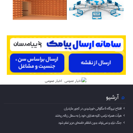
اخبار عمومی
آرشیو
افتتاح نیروگاه 6 مگاواتی خورشیدی در کجور مازندران
هیأت همراه ترامپ کلیه هدایای خود را به سطل زباله ریختند
جنگ نباید و نمی‌تواند بدون انتقام خامنه‌ای عزیز تمام شود