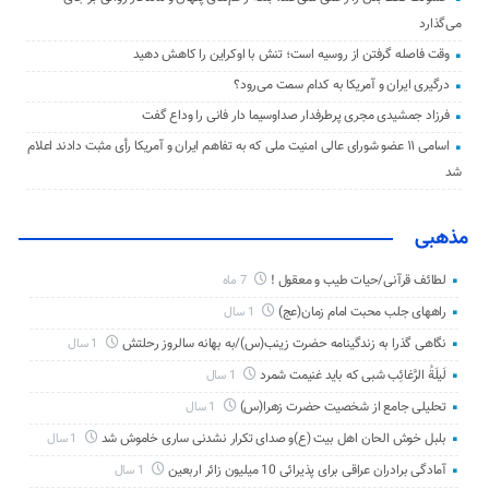
می‌گذارد
وقت فاصله گرفتن از روسیه است؛ تنش با اوکراین را کاهش دهید
درگیری ایران و آمریکا به کدام سمت می‌رود؟
فرزاد جمشیدی مجری پرطرفدار صداوسیما دار فانی را وداع گفت
اسامی ۱۱ عضو شورای عالی امنیت ملی که به تفاهم ایران و آمریکا رأی مثبت دادند اعلام
شد
مذهبی
لطائف قرآنی/حیات طیب و معقول !
7 ماه
راههای جلب محبت امام زمان(عج)
1 سال
نگاهی گذرا به زندگینامه حضرت زینب(س)/به بهانه سالروز رحلتش
1 سال
لَیلَةُ الرَّغائِب شبی که باید غنیمت شمرد
1 سال
تحلیلی جامع از شخصیت حضرت زهرا(س)
1 سال
بلبل خوش الحان اهل بیت (ع)و صدای تکرار نشدنی ساری خاموش شد
1 سال
آمادگی برادران عراقی برای پذیرائی 10 میلیون زائر اربعین
1 سال