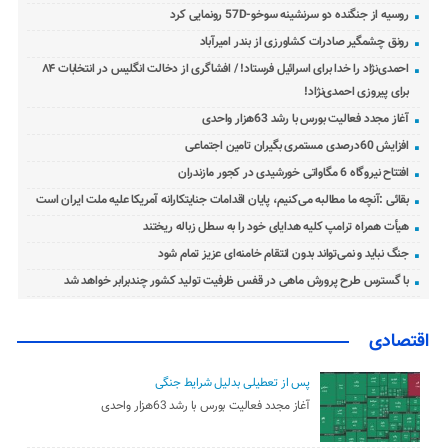
روسیه از جنگنده دو سرنشینه سوخو-57D رونمایی کرد
رونق چشمگیر صادرات کشاورزی از بندر امیرآباد
احمدی‌نژاد را خدا برای اسرائیل فرستاد! / افشاگری از دخالت انگلیس در انتخابات ۸۴
برای پیروزی احمدی‌نژاد!
آغاز مجدد فعالیت بورس با رشد 63هزار واحدی
افزایش 60درصدی مستمری بگیران تامین اجتماعی
افتتاح نیروگاه 6 مگاواتی خورشیدی در کجور مازندران
بقائی :آنچه ما مطالبه می‌کنیم، پایان اقدامات جنایتکارانه آمریکا علیه ملت ایران است
هیأت همراه ترامپ کلیه هدایای خود را به سطل زباله ریختند
جنگ نباید و نمی‌تواند بدون انتقام خامنه‌ای عزیز تمام شود
با گسترس طرح پرورش ماهی در قفس ظرفیت تولید کشور چندبرابر خواهد شد
اقتصادی
پس از تعطیلی بدلیل شرایط جنگی
آغاز مجدد فعالیت بورس با رشد 63هزار واحدی