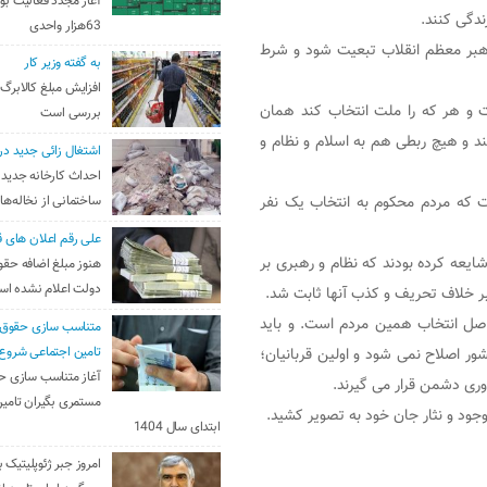
آغاز مجدد فعالیت بو
ندگی کنند.
63هزار واحدی
هبر معظم انقلاب تبعیت شود و شرط
به گفته وزیر کار
افزایش مبلغ کالابرگ
 و هر که را ملت انتخاب کند همان
بررسی است
د و هیچ ربطی هم به اسلام و نظام و
اشتغال زائی جدید در
احداث کارخانه جدید 
ست که مردم محکوم به انتخاب یک نفر
ساختمانی از نخاله‌ها
علی رقم اعلان های ق
شایعه کرده بودند که نظام و رهبری بر
هنوز مبلغ اضافه حقو
دولت اعلام نشده ا
حاصل انتخاب همین مردم است. و باید
متناسب سازی حقوق 
ور اصلاح نمی شود و اولین قربانیان؛
تامین اجتماعی شروع
آغاز متناسب سازی ح
وری دشمن قرار می گیرند.
مستمری بگیران تامین
وجود و نثار جان خود به تصویر کشید.
ابتدای سال 1404
امروز جبر ژئوپلیتیک ب