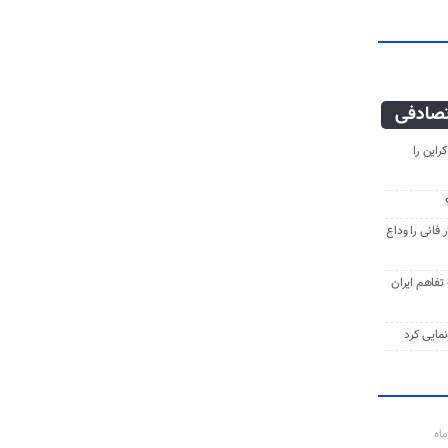
صادفی
راین را
فانی را وداع
ه تفاهم ایران