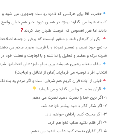
حضرت آقا برای هرکسی که نامزد ریاست جمهوری می شود و سپ
کابینه شرط می گذارند بویژه در همین دوره اخیر هم خیلی واضح
دادند اما هزار افسوس که فرصت طلبان جفا کردند
یکی از کارهای غلط و منفور اینست که برخی از جمله اصلاحط
به نفع خود تعبیر و تفسیر نموده و با فریب؛ بخورد مردم می دهند
قدرت درک و هضم و تحلیل را‌ نداشته و با لجاجت و غفلت خود در د
مقام معظم رهبری همیشه برای تمام نامزدهای انتخاباتها شرط 
انتخاب افراد توصیه می فرمایند.‌(امان از تغافل و لجاجت)
خیلی از آیات قرآن کریم هم شرطی است و اگر مردم رعایت نک
قرآن مجید شرط می گذارد و می فرماید
۱- اگر دین خدا را نصرت دهید نصرت می دهم.
۲- اگر شکر گذار باشید بیشتر خواهد شد.
۳- اگر محبت کنید پاداش خواهم داد.‌
۴- اگر ظلم نکنید عذاب نخواهم کرد.
۵- اگر کفران نعمت کنید عذاب شدید می دهم.