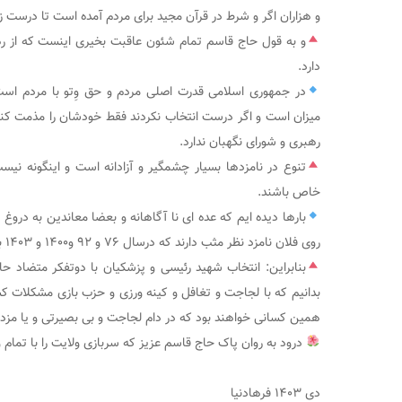
و هزاران اگر و شرط در قرآن مجید برای مردم آمده است تا درست ز
و به قول حاج قاسم تمام شئون عاقبت بخیری اینست که از ر
دارد.
در جمهوری اسلامی قدرت اصلی مردم و حق وِتو با مردم است
میزان است و اگر درست انتخاب نکردند فقط خودشان را مذمت کنن
رهبری و شورای نگهبان ندارد.
تنوع در نامزدها بسیار چشمگیر و آزادانه است و اینگونه نی
خاص باشند.
بارها دیده ایم که عده ای نا آگاهانه و بعضا معاندین به دروغ 
روی فلان نامزد نظر مثب دارند که درسال ۷۶ و ۹۲ و۱۴۰۰ و ۱۴۰۳ بر خلاف تحریف و کذب آنها ثابت شد.
بنابراین: انتخاب شهید رئیسی و پزشکیان با دوتفکر متضاد 
بدانیم که با لجاجت و تغافل و کینه ورزی و حزب بازی مشکلات کش
همین کسانی خواهند بود که در دام لجاجت و بی بصیرتی و یا مزد
درود به روان پاک حاج قاسم عزیز که سربازی ولایت را با تمام 
دی ۱۴۰۳ فرهادنیا