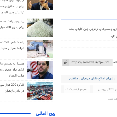
می‌گوید ایران تا چه ان
برای آینده انرژی و م
ترانزیتی چین کلیدی 
پیش بینی افت محس
برنج به زیر 200 هزارتومان
 انرژی و مسیرهای ترانزیتی چین کلیدی باشد
 دارد
رشد شاخص فلاکت در 
شرایط بحرانی خانوار ا
اه
هشدار به تصمیم ساز
کشور برای معرفی مدن
وزارت اقتصاد
،
شورای اصلاح طلبان مازندران
،
منافقین
کارکرد 200 هزا
ر انتظار بررسی : 0
مجموع نظرات : 0
در بنادر مازندران
هد شد.
.
بین المللی