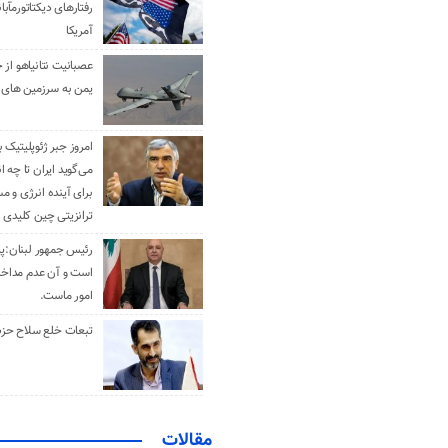
رفتارهای دیکتاتورمآبا
آمریکا
عصبانیت نتانیاهو از 
یمن به سرزمین های 
امروز جبر ژئوپلیتیک ب
می‌گوید ایران تا چه ان
برای آینده انرژی و م
ترانزیتی چین کلیدی 
رئیس جمهور لبنان:پی
است و آن عدم مداخله
امور ماست.
تبعات خلع سلاح حزب 
مقالات