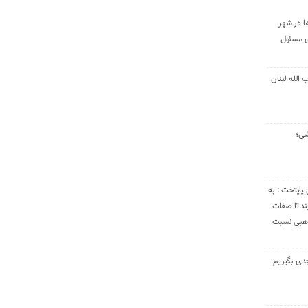
ا در شهر
ی مسئول
الله لبنان
شی؛
 پایتخت : به
د تا صفات
مذهبی نسبت
دی بگیریم