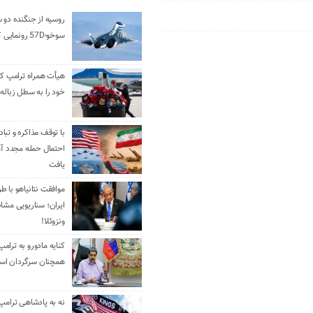
روسیه از جنگنده دو 
سوخو-57D رونمایی کرد
هیأت همراه ترامپ کل
خود را به سطل زباله 
با توقف مذاکره و تباد
احتمال حمله مجدد آم
یافت
موافقت نتانیاهو با ط
ایران؛ سناریویی مشا
ونزوئلا!
کنایه مادورو به ترامپ
همچنان سرگردان ا
نه به پادشاهی ترامپ