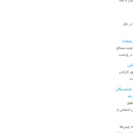
رس با رشد
 در حال
 پایتخت
تولید مصالح
 در پایتخت
بلی
ق کارکنان
ست
بازنشستگان
 شد
قوق
 اجتماعی از
ه چینی‌ها