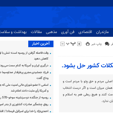
مازندران
اقتصادی
فن آوری
مذهبی
مقالات
بهداشت و سلامت
آخرین اخبار
چاپ خبر
وقت فاصله گرفتن از روسیه است؛ تنش با اوک
کاهش دهید
کلات کشور حل بشود.
درگیری ایران و آمریکا به کدام سمت می‌رود
فرزاد جمشیدی مجری پرطرفدار صداوسیما دار
وداع گفت
صلی مردم و حق وِتو با مردم است و
اسامی ۱۱ عضو شورای عالی امنیت ملی که 
 همان میزان است و اگر درست انتخاب
و آمریکا رأی مثبت دادند اعلام شد
مت کنند و هیچ ربطی هم به اسلام و
روسیه از جنگنده دو سرنشینه سوخو-57D رونمایی کرد
ن ندارد.
رونق چشمگیر صادرات کشاورزی از بندر امیرآ
احمدی‌نژاد را خدا برای اسرائیل فرستاد! / اف