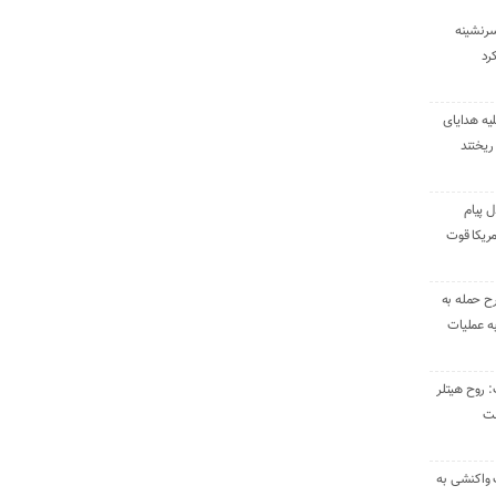
سرنشینه
یه هدایای
ریختند
ل پیام
ریکا قوت
رح حمله به
به عملیات
: روح هیتلر
ست
 واکنشی به