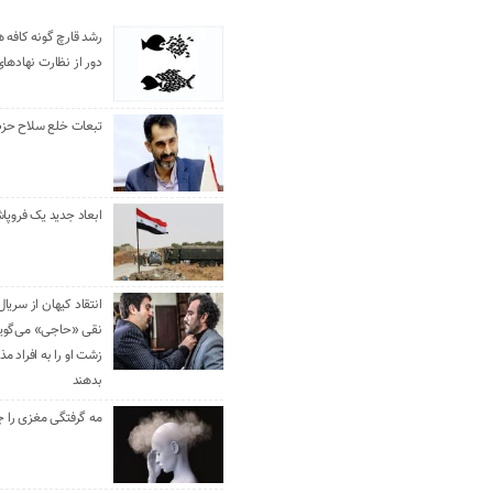
رشد قارچ گونه کافه ه
دور از نظارت نهادها
تبعات خلع سلاح حزب 
ابعاد جدید یک فروپا
انتقاد کیهان از سریال
نقی «حاجی» می‌گوین
زشت او را به افراد 
بدهند
مه گرفتگی مغزی را ج