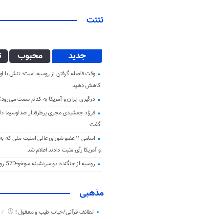
تتتت
جدید
محبوب
ت
وقت فاصله گرفتن از روسیه است؛ تنش با اوک
کاهش دهید
درگیری ایران و آمریکا به کدام سمت می‌رود؟
فرزاد جمشیدی مجری پرطرفدار صداوسیما دار 
گفت
اسامی ۱۱ عضو شورای عالی امنیت ملی که ب
و آمریکا رأی مثبت دادند اعلام شد
روسیه از جنگنده دو سرنشینه سوخو-57D رونمایی کرد
مذهبی
لطائف قرآنی/حیات طیب و معقول !
7 ماه