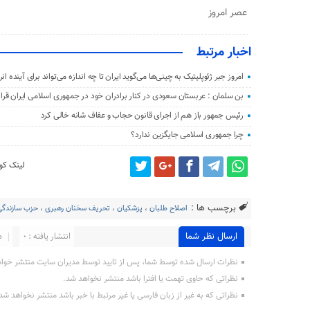
عصر امروز
اخبار مرتبط
امروز جبر ژئوپلیتیک به چینی‌ها می‌گوید ایران تا چه اندازه می‌تواند برای آینده
بن سلمان : عربستان سعودی در کنار برادران خود در جمهوری اسلامی ایران قرار
رئیس جمهور باز هم از اجرای قانون حجاب و عفاف شانه خالی کرد
چرا جمهوری اسلامی جایگزین ندارد؟
لینک کوت
برچسب ها :
اصلاح طلبان
،
پزشکیان
،
تحریف سخنان رهبری
،
حزب سازندگی
ارسال نظر شما
انتشار یافته : 0
د
نظرات ارسال شده توسط شما، پس از تایید توسط مدیران سایت منتشر خوا
نظراتی که حاوی تهمت یا افترا باشد منتشر نخواهد شد.
نظراتی که به غیر از زبان فارسی یا غیر مرتبط با خبر باشد منتشر نخواهد شد