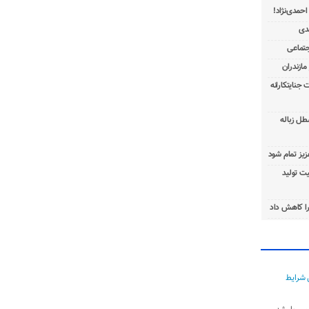
 جنایتکارانه
طل زباله
عزیز تمام شود
ت تولید
ا کاهش داد
 شرایط