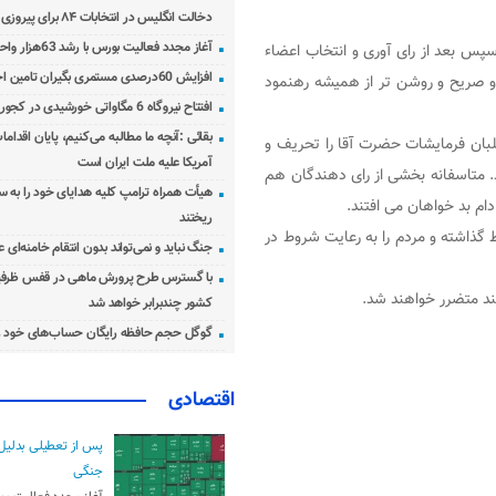
دخالت انگلیس در انتخابات ۸۴ برای پیروزی احمدی‌نژاد!
آغاز مجدد فعالیت بورس با رشد 63هزار واحدی
س بعد از رای آوری و انتخاب اعضاء
افزایش 60درصدی مستمری بگیران تامین اجتماعی
 و صریح و روشن تر از همیشه رهنمود
افتتاح نیروگاه 6 مگاواتی خورشیدی در کجور مازندران
بقائی :آنچه ما مطالبه می‌کنیم، پایان اقدامات
لبان فرمایشات حضرت آقا را تحریف و
آمریکا علیه ملت ایران است
. متاسفانه بخشی از رای دهندگان هم‌
هیأت همراه ترامپ کلیه هدایای خود را به س
ام بد خواهان می افتند.
ریختند
گذاشته و مردم را به رعایت شروط در
جنگ نباید و نمی‌تواند بدون انتقام خامنه‌ای 
با گسترس طرح پرورش ماهی در قفس ظرفی
نند متضرر خواهند شد.
کشور چندبرابر خواهد شد
گوگل حجم حافظه رایگان حساب‌های خود ر
اقتصادی
پس از تعطیلی بدلیل
جنگی