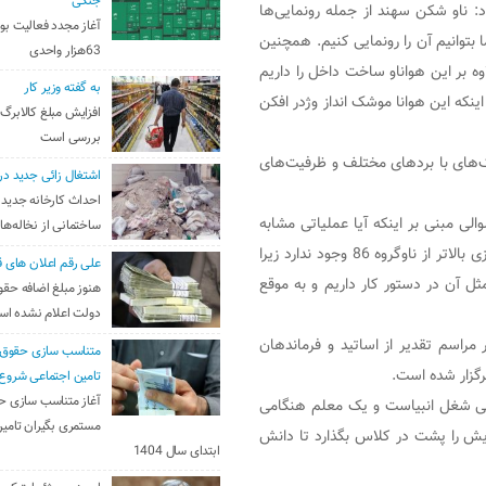
جنگی
ود: ناو شکن سهند از جمله رونمایی‌ها
آغاز مجدد فعالیت بو
 بتوانیم آن را رونمایی کنیم. همچنین
63هزار واحدی
اوه بر این هواناو ساخت داخل را داریم
به گفته وزیر کار
ینکه این هوانا موشک انداز وژدر افکن
افزایش مبلغ کالابرگ
بررسی است
شک‌های با بردهای مختلف و ظرفیت‌های
اشتغال زائی جدید در
احداث کارخانه جدید 
لی مبنی بر اینکه آیا عملیاتی مشابه
ساختمانی از نخاله‌ها
ناوگروه 86 در دستور کار نیروی دریایی قرار دارد یا خیر گفت: چیزی بالاتر از ناوگروه 86 وجود ندارد زیرا
علی رقم اعلان های ق
مثل آن در دستور کار داریم و به موقع
هنوز مبلغ اضافه حقو
دولت اعلام نشده ا
 مراسم تقدیر از اساتید و فرماندهان
متناسب سازی حقوق 
گزار شده است.
تامین اجتماعی شروع
آغاز متناسب سازی ح
ی شغل انبیاست و یک معلم هنگامی
مستمری بگیران تامین
یش را پشت در کلاس بگذارد تا دانش
ابتدای سال 1404