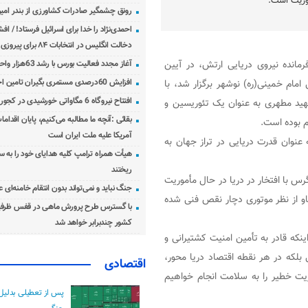
موریت است.
رونق چشمگیر صادرات کشاورزی از بندر امیرآ
احمدی‌نژاد را خدا برای اسرائیل فرستاد! / اف
دخالت انگلیس در انتخابات ۸۴ برای پیروزی احمدی‌نژاد!
رمانده نیروی دریایی ارتش، در آیین
آغاز مجدد فعالیت بورس با رشد 63هزار واحدی
مام خمینی(ره) نوشهر برگزار شد، با
افزایش 60درصدی مستمری بگیران تامین اجتماعی
افتتاح نیروگاه 6 مگاواتی خورشیدی در کجور مازندران
هید مطهری به عنوان یک تئوریسین و
بقائی :آنچه ما مطالبه می‌کنیم، پایان اقدامات
 بوده است.
آمریکا علیه ملت ایران است
عنوان قدرت دریایی در تراز جهان به
هیأت همراه ترامپ کلیه هدایای خود را به س
ریختند
زاگرس با افتخار در دریا در حال مأموریت
جنگ نباید و نمی‌تواند بدون انتقام خامنه‌ای 
و از نظر موتوری دچار نقص فنی شده
با گسترس طرح پرورش ماهی در قفس ظرفی
کشور چندبرابر خواهد شد
ینکه قادر به تأمین امنیت کشتیرانی و
بلکه در هر نقطه اقتصاد دریا محور،
اقتصادی
یت خطیر را به سلامت انجام خواهیم
پس از تعطیلی بدلیل