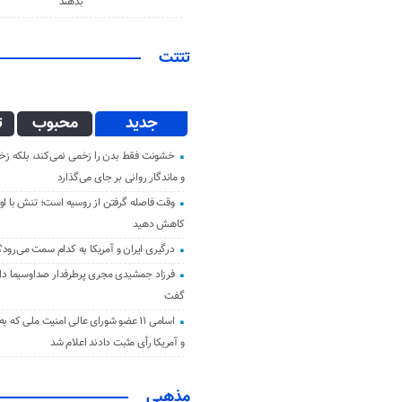
بدهند
تتتت
جدید
محبوب
ت
خشونت فقط بدن را زخمی نمی‌کند، بلکه زخم
و ماندگار روانی بر جای می‌گذارد
وقت فاصله گرفتن از روسیه است؛ تنش با اوک
کاهش دهید
درگیری ایران و آمریکا به کدام سمت می‌رود؟
فرزاد جمشیدی مجری پرطرفدار صداوسیما دار 
گفت
اسامی ۱۱ عضو شورای عالی امنیت ملی که ب
و آمریکا رأی مثبت دادند اعلام شد
مذهبی