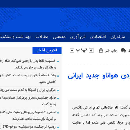
مازندران
اقتصادی
فن آوری
مذهبی
مقالات
بهداشت و سلامت
آخرین اخبار
چاپ خبر
خشونت فقط بدن را زخمی نمی‌کند، بلکه زخم
و ماندگار روانی بر جای می‌گذارد
دی هواناو جدید ایرانی
وقت فاصله گرفتن از روسیه است؛ تنش با اوک
کاهش دهید
درگیری ایران و آمریکا به کدام سمت می‌رود
فرزاد جمشیدی مجری پرطرفدار صداوسیما دار
وداع گفت
 گفت: ناو اطلاعاتی تمام ایرانی زاگرس
اسامی ۱۱ عضو شورای عالی امنیت ملی که 
 مأموریت است؛ هر چند که دشمن گفته
و آمریکا رأی مثبت دادند اعلام شد
توری دچار نقص فنی شده اما با عنایت
روسیه از جنگنده دو سرنشینه سوخو-57D رونمایی کرد