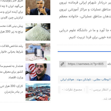
امروز جبر ژئوپلیتیک ب
ریادار شهرام ایرانی فرمانده نیروی
می‌گوید ایران تا چه ان
 مناطق عملیات و مراکز آموزشی نیروی
برای آینده انرژی و م
ندهان مناطق عملیاتی، خانواده معظم
ترانزیتی چین کلیدی 
پیش بینی افت محس
جا آورد و ما در دانشگاه علوم دریایی
برنج به زیر 200 هزارتومان
ده خوبی برای فردا تربیت کنیم.
رشد شاخص فلاکت در 
شرایط بحرانی خانوار ا
اه
هشدار به تصمیم ساز
کشور برای معرفی مدن
وزارت اقتصاد
 ابوطالب مطلبی
،
ناوشکن سهند
،
هواناو ایرانی
کارکرد 200 هزا
ر انتظار بررسی : 0
مجموع نظرات : 0
در بنادر مازندران
هد شد.
.