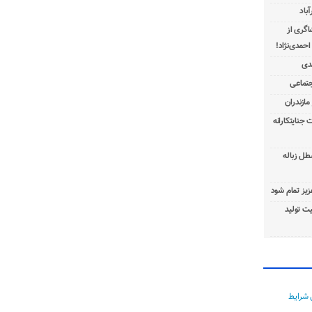
باد
شاگری از
 جنایتکارانه
طل زباله
عزیز تمام شود
ت تولید
 شرایط