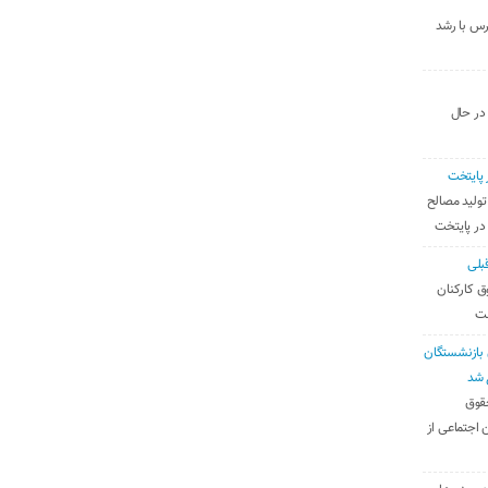
رس با رشد
 در حال
 پایتخت
تولید مصالح
 در پایتخت
بلی
ق کارکنان
ست
بازنشستگان
 شد
قوق
 اجتماعی از