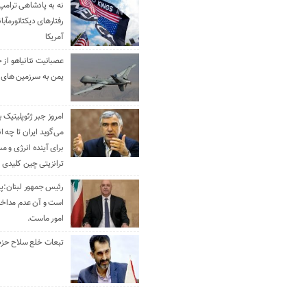
نه به پادشاهی ترامپ
رفتارهای دیکتاتورمآبا
آمریکا
عصبانیت نتانیاهو از 
یمن به سرزمین های 
امروز جبر ژئوپلیتیک ب
می‌گوید ایران تا چه ان
برای آینده انرژی و م
ترانزیتی چین کلیدی 
رئیس جمهور لبنان:پی
است و آن عدم مداخله
امور ماست.
تبعات خلع سلاح حزب 