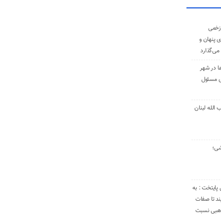
زخمی
ی پنهان و
 می‌گذارد
ا در شهر
ی مسئول
الله لبنان
شی؛
 پایتخت : به
د تا صفات
مذهبی نسبت