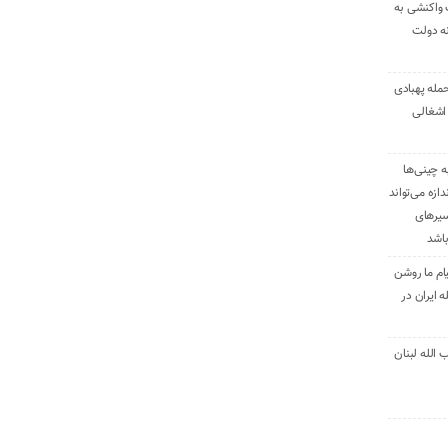
 واکنشی به
نه دولت
حمله پهبادی
اشغالی
ه چینی‌ها
دازه می‌تواند
سیرهای
باشد
ام ما روشن
 ایران در
الله لبنان