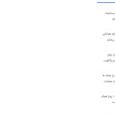
سرنشینه
یه هدایای
ریختند
ل پیام
ریکا قوت
رح حمله به
به عملیات
: روح هیتلر
ست