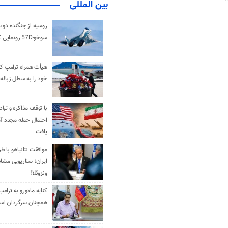
بین المللی
روسیه از جنگنده دو 
سوخو-57D رونمایی کرد
هیأت همراه ترامپ کل
خود را به سطل زباله 
با توقف مذاکره و تباد
احتمال حمله مجدد آم
یافت
موافقت نتانیاهو با ط
ایران؛ سناریویی مشا
ونزوئلا!
کنایه مادورو به ترامپ
همچنان سرگردان ا