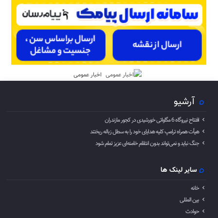
اخبار عمومی
آرشیو
افتتاح نیروگاه 6 مگاواتی خورشیدی در کجور مازندران
هیأت همراه ترامپ کلیه هدایای خود را به سطل زباله ریختند
جنگ نباید و نمی‌تواند بدون انتقام خامنه‌ای عزیز تمام شود
سایر لینک ها
خانه
بین المللی
حوادث