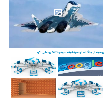
روسیه از جنگنده دو سرنشینه سوخو-57D رونمایی کرد