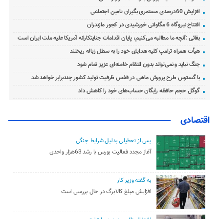
افزایش 60درصدی مستمری بگیران تامین اجتماعی
افتتاح نیروگاه 6 مگاواتی خورشیدی در کجور مازندران
بقائی :آنچه ما مطالبه می‌کنیم، پایان اقدامات جنایتکارانه آمریکا علیه ملت ایران است
هیأت همراه ترامپ کلیه هدایای خود را به سطل زباله ریختند
جنگ نباید و نمی‌تواند بدون انتقام خامنه‌ای عزیز تمام شود
با گسترس طرح پرورش ماهی در قفس ظرفیت تولید کشور چندبرابر خواهد شد
گوگل حجم حافظه رایگان حساب‌های خود را کاهش داد
اقتصادی
پس از تعطیلی بدلیل شرایط جنگی
آغاز مجدد فعالیت بورس با رشد 63هزار واحدی
به گفته وزیر کار
افزایش مبلغ کالابرگ در حال بررسی است