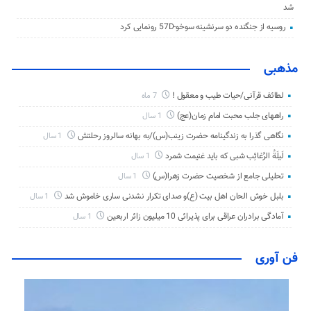
شد
روسیه از جنگنده دو سرنشینه سوخو-57D رونمایی کرد
مذهبی
لطائف قرآنی/حیات طیب و معقول !
7 ماه
راههای جلب محبت امام زمان(عج)
1 سال
نگاهی گذرا به زندگینامه حضرت زینب(س)/به بهانه سالروز رحلتش
1 سال
لَیلَةُ الرَّغائِب شبی که باید غنیمت شمرد
1 سال
تحلیلی جامع از شخصیت حضرت زهرا(س)
1 سال
بلبل خوش الحان اهل بیت (ع)و صدای تکرار نشدنی ساری خاموش شد
1 سال
آمادگی برادران عراقی برای پذیرائی 10 میلیون زائر اربعین
1 سال
فن آوری