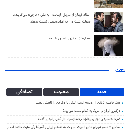
انتقاد کیهان از سریال پایتخت : به نقی «حاجی» می‌گویند تا
صفات زشت او را به افراد مذهبی نسبت بدهند
مه گرفتگی مغزی را جدی بگیریم
تتتت
جدید
محبوب
تصادفی
وقت فاصله گرفتن از روسیه است؛ تنش با اوکراین را کاهش دهید
درگیری ایران و آمریکا به کدام سمت می‌رود؟
فرزاد جمشیدی مجری پرطرفدار صداوسیما دار فانی را وداع گفت
اسامی ۱۱ عضو شورای عالی امنیت ملی که به تفاهم ایران و آمریکا رأی مثبت دادند اعلام