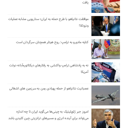
یافت
موافقت نتانیاهو با طرح حمله به ایران؛ سناریویی مشابه عملیات
ونزوئلا!
کنایه مادورو به ترامپ: روح هیتلر همچنان سرگردان است
نه به پادشاهی ترامپ واکنشی به رفتارهای دیکتاتورمآبانه دولت
آمریکا
عصبانیت نتانیاهو از حمله پهبادی یمن به سرزمین های اشغالی
امروز جبر ژئوپلیتیک به چینی‌ها می‌گوید ایران تا چه اندازه
می‌تواند برای آینده انرژی و مسیرهای ترانزیتی چین کلیدی باشد