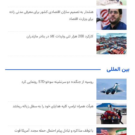
هشدار به تصمیم سازان اقتصادی کشور برای معرفی مدنی زاده
برای وزارت اقتصاد
کارکرد 200 هزار تنی واردات کالا در بنادر مازندران
بین المللی
روسیه از جنگنده دو سرنشینه سوخو-57D رونمایی کرد
هیأت همراه ترامپ کلیه هدایای خود را به سطل زباله ریختند
با توقف مذاکره و تبادل پیام احتمال حمله مجدد آمریکا قوت