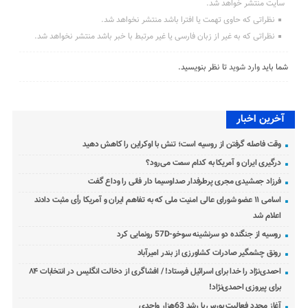
سایت منتشر خواهد شد.
نظراتی که حاوی تهمت یا افترا باشد منتشر نخواهد شد.
نظراتی که به غیر از زبان فارسی یا غیر مرتبط با خبر باشد منتشر نخواهد شد.
شما باید
وارد شوید
تا نظر بنویسید.
آخرین اخبار
وقت فاصله گرفتن از روسیه است؛ تنش با اوکراین را کاهش دهید
درگیری ایران و آمریکا به کدام سمت می‌رود؟
فرزاد جمشیدی مجری پرطرفدار صداوسیما دار فانی را وداع گفت
اسامی ۱۱ عضو شورای عالی امنیت ملی که به تفاهم ایران و آمریکا رأی مثبت دادند
اعلام شد
روسیه از جنگنده دو سرنشینه سوخو-57D رونمایی کرد
رونق چشمگیر صادرات کشاورزی از بندر امیرآباد
احمدی‌نژاد را خدا برای اسرائیل فرستاد! / افشاگری از دخالت انگلیس در انتخابات ۸۴
برای پیروزی احمدی‌نژاد!
آغاز مجدد فعالیت بورس با رشد 63هزار واحدی