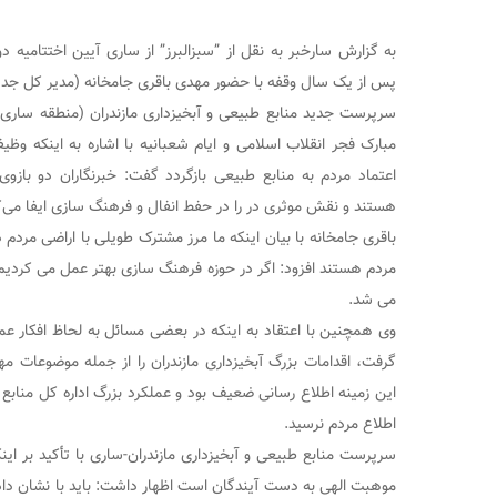
به گزارش سارخبر به نقل از ”سبزالبرز” از ساری آیین اختتامیه د
پس از یک سال وقفه با حضور مهدی باقری جامخانه (مدیر کل جدید)
سرپرست جدید منابع طبیعی و آبخیزداری مازندران (منطقه ساری)
مبارک فجر انقلاب اسلامی و ایام شعبانیه با اشاره به اینکه وظی
اعتماد مردم به منابع طبیعی بازگردد گفت: خبرنگاران دو بازو
هستند و نقش موثری در را در حفط انفال و فرهنگ سازی ایفا می‌ک
باقری جامخانه با بیان اینکه ما مرز مشترک طویلی با اراضی مردم
مردم هستند افزود: اگر در حوزه فرهنگ سازی بهتر عمل می کردیم،
می شد.
وی همچنین با اعتقاد به اینکه در بعضی مسائل به لحاظ افکار 
گرفت، اقدامات بزرگ آبخیزداری مازندران را از جمله موضوعات م
این زمینه اطلاع رسانی ضعیف بود و عملکرد بزرگ اداره کل منابع 
اطلاع مردم نرسید.
سرپرست منابع طبیعی و آبخیزداری مازندران-ساری با تأکید بر ای
موهبت الهی به دست آیندگان است اظهار داشت: باید با نشان دادن