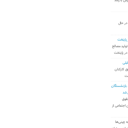
رس با رشد
 در حال
 پایتخت
تولید مصالح
 در پایتخت
بلی
ق کارکنان
ست
بازنشستگان
 شد
قوق
 اجتماعی از
ه چینی‌ها