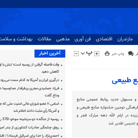
مازندران
اقتصادی
فن آوری
مذهبی
مقالات
بهداشت و سلامت
آخرین اخبار
چاپ خبر
وقت فاصله گرفتن از روسیه است؛ تنش با اوک
کاهش دهید
ابع طبیعی
درگیری ایران و آمریکا به کدام سمت می‌رود
فرزاد جمشیدی مجری پرطرفدار صداوسیما دار
وداع گفت
 و مسوول جدید روابط عمومی منابع
اسامی ۱۱ عضو شورای عالی امنیت ملی که 
 فرهنگی دومین جشنواره منابع طبیعی و
و آمریکا رأی مثبت دادند اعلام شد
یده در ایام الله دهه مبارک فجر و
روسیه از جنگنده دو سرنشینه سوخو-57D رونمایی کرد
 و تندیس تقدیر شد
رونق چشمگیر صادرات کشاورزی از بندر امیرآ
احمدی‌نژاد را خدا برای اسرائیل فرستاد! / اف