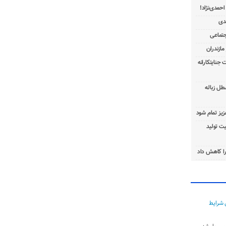
 جنایتکارانه
طل زباله
عزیز تمام شود
ت تولید
ا کاهش داد
 شرایط