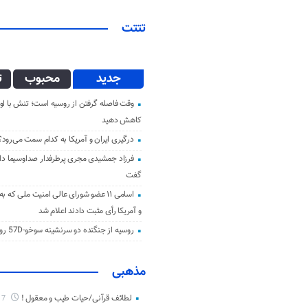
تتتت
جدید
محبوب
ت
وقت فاصله گرفتن از روسیه است؛ تنش با اوک
کاهش دهید
درگیری ایران و آمریکا به کدام سمت می‌رود؟
فرزاد جمشیدی مجری پرطرفدار صداوسیما دار 
گفت
اسامی ۱۱ عضو شورای عالی امنیت ملی که ب
و آمریکا رأی مثبت دادند اعلام شد
روسیه از جنگنده دو سرنشینه سوخو-57D رونمایی کرد
مذهبی
لطائف قرآنی/حیات طیب و معقول !
7 ماه