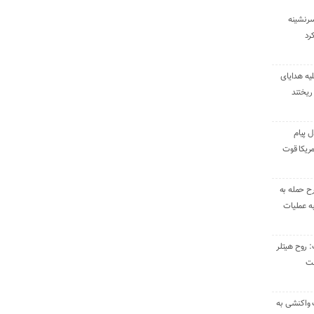
سرنشینه
یه هدایای
ریختند
ل پیام
ریکا قوت
رح حمله به
به عملیات
: روح هیتلر
ست
 واکنشی به