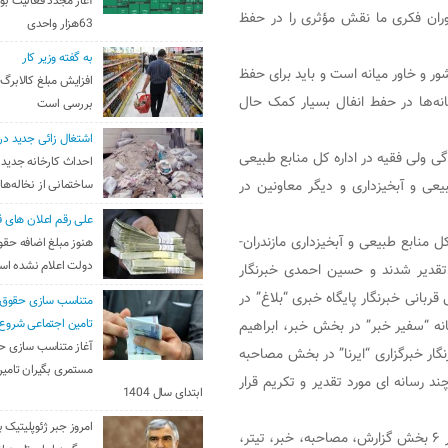
آغاز مجدد فعالیت بو
اوران فکری ما نقش مؤثری را در حفظ
63هزار واحدی
به گفته وزیر کار
ور و خاور میانه است و باید برای حفظ
افزایش مبلغ کالابرگ
انه‌ها در حفط انفال بسیار کمک حال
بررسی است
اشتغال زائی جدید در
 ولی فقیه در اداره کل منابع طبیعی
احداث کارخانه جدید 
یعی و آبخیزداری و دیگر معاونین در
ساختمانی از نخاله‌ها
علی رقم اعلان های ق
منابع طبیعی و آبخیزداری مازندران-
هنوز مبلغ اضافه حقو
دولت اعلام نشده ا
نه تقدیر شدند و حسین احمدی خبرنگار
ربانی خبرنگار پايگاه خبری “بلاغ” در
متناسب سازی حقوق 
نه “سفیر خبر” در بخش خبر، ابراهیم
تامین اجتماعی شروع
آغاز متناسب سازی ح
ر خبرگزاری “ایرنا” در بخش مصاحبه
مستمری بگیران تامین
 رسانه ای مورد تقدیر و تکریم قرار
ابتدای سال 1404
امروز جبر ژئوپلیتیک ب
یادآور می‌شود دومین جشنواره منابع طبیعی و رسانه سال ۱۴۰۲ در ۶ بخش گزارش، مصاحبه، خبر، تیتر،