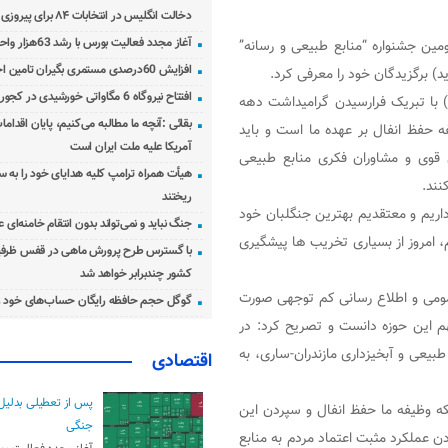
دخالت انگلیس در انتخابات ۸۴ برای پیروزی احمدی‌نژاد!
آغاز مجدد فعالیت بورس با رشد 63هزار واحدی
ومین جشنواره “منابع طبیعی و رسانه”
افزایش 60درصدی مستمری بگیران تامین اجتماعی
 برگزیدگان خود را معرفی کرد.
افتتاح نیروگاه 6 مگاواتی خورشیدی در کجور مازندران
 با تبریک فرارسیدن گرامیداشت دهه
بقائی :آنچه ما مطالبه می‌کنیم، پایان اقدامات
فه حفظ انفال بر عهده‌ ما است و باید
آمریکا علیه ملت ایران است
ی قوی و مشاوران فکری منابع طبیعی
هیأت همراه ترامپ کلیه هدایای خود را به س
نند.
ریختند
 داریم و معتقدیم بهترین جنگلبان خود
جنگ نباید و نمی‌تواند بدون انتقام خامنه‌ای 
 امروز از بسیاری تخریب ها پیشگیری
با گسترس طرح پرورش ماهی در قفس ظرفی
کشور چندبرابر خواهد شد
عمومی و اطلاع رسانی کم توجهی صورت
گوگل حجم حافظه رایگان حساب‌های خود ر
هم این حوزه دانست و تصریح کرد: در
طبیعی و آبخیزداری مازندران-ساری، به
اقتصادی
پس از تعطیلی بدلیل
نکه وظیفه ما حفظ انفال و سپردن این
جنگی
 عملکرد مثبت اعتماد مردم به منابع