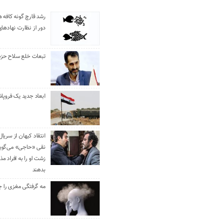
رشد قارچ گونه کافه ه
دور از نظارت نهادها
تبعات خلع سلاح حزب 
ابعاد جدید یک فروپا
انتقاد کیهان از سریال
نقی «حاجی» می‌گوین
زشت او را به افراد 
بدهند
مه گرفتگی مغزی را ج