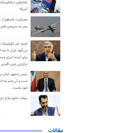
رفتارهای دیکتاتورمآبا
آمریکا
عصبانیت نتانیاهو از 
یمن به سرزمین های 
امروز جبر ژئوپلیتیک ب
می‌گوید ایران تا چه ان
برای آینده انرژی و م
ترانزیتی چین کلیدی 
رئیس جمهور لبنان:پی
است و آن عدم مداخله
امور ماست.
تبعات خلع سلاح حزب 
مقالات