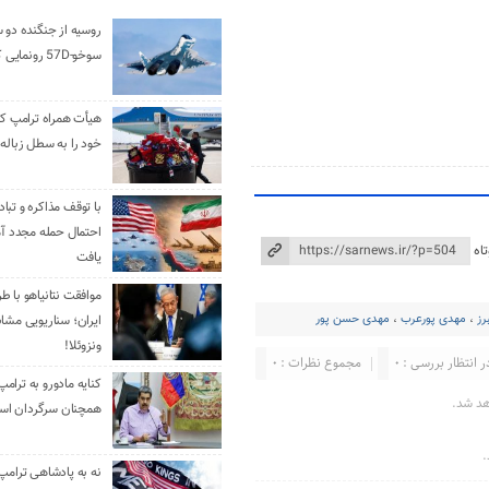
روسیه از جنگنده دو 
سوخو-57D رونمایی کرد
هیأت همراه ترامپ کل
خود را به سطل زباله 
با توقف مذاکره و تباد
احتمال حمله مجدد آم
اه
یافت
موافقت نتانیاهو با ط
رز
،
مهدی پورعرب
،
مهدی حسن پور
ایران؛ سناریویی مشا
ونزوئلا!
ر انتظار بررسی : 0
مجموع نظرات : 0
کنایه مادورو به ترامپ
هد شد.
همچنان سرگردان ا
.
نه به پادشاهی ترامپ