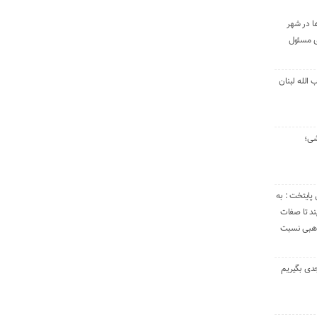
ا در شهر
ی مسئول
الله لبنان
شی؛
 پایتخت : به
د تا صفات
مذهبی نسبت
دی بگیریم