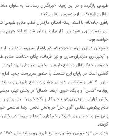
طبیعی بازگردد و در این زمینه خبرنگاران رسانه‌ها به عنوان مش
انفال و فرهنگ سازی عمومی ایفا می‌کنند.
باقری جامخانه با اعلام اینکه استان مازندران قطب منابع طبیعی کش
این نعمت الهی همه پای کار بیایند یادآور شد: اعتقاد داریم رس
خواهند بود.
همچنین در این مراسم حجت‌الاسلام راهدار سرپرست دفتر نمایندگی
و آبخیزداری مازندران-ساری و نیز فرمانده یگان حفاظت منابع طب
خصوص حفظ انفال و منابع طبیعی سخنان مبسوطی ایراد کردند.
گفتنی است در پایان این نشست با حضور سرپرست جدید اداره کل 
ساری ۶ نفر از منتخبین دومین جشنواره منابع طبیعی و رسا
روزنامه “قدس” و پايگاه خبری “چامه شمال” در بخش تیتر، مجتبی ق
بخش گزارش، مهدی پورعرب خبرنگار پايگاه خبری”سبزالبرز” و رسا
فلاح پرکوهی عکاس “آوای خزر” در بخش عکس، رضا هاشمی خبرنگا
و نیز مهدی حسن پور خبرنگار خبرگزاری “صدا و سیما” در بخش چند
گرفتند.