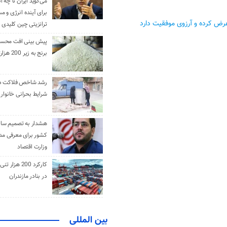
می‌گوید ایران تا چه ان
برای آینده انرژی و م
رض کرده و آرزوی موفقیت دارد
ترانزیتی چین کلیدی 
پیش بینی افت محس
برنج به زیر 200 هزارتومان
رشد شاخص فلاکت در 
شرایط بحرانی خانوار ا
هشدار به تصمیم ساز
کشور برای معرفی مدن
وزارت اقتصاد
کارکرد 200 هزا
در بنادر مازندران
بین المللی