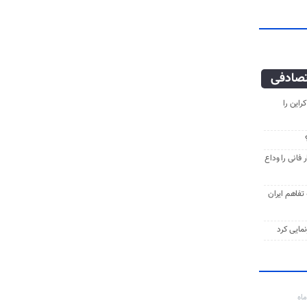
صادفی
راین را
فانی را وداع
ه تفاهم ایران