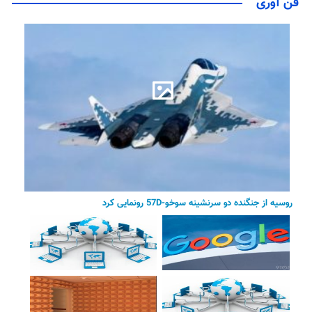
فن آوری
روسیه از جنگنده دو سرنشینه سوخو-57D رونمایی کرد