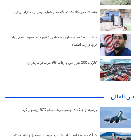
رشد شاخص فلاکت در اقتصاد و شرایط بحرانی خانوار ایرانی
هشدار به تصمیم سازان اقتصادی کشور برای معرفی مدنی زاده
برای وزارت اقتصاد
کارکرد 200 هزار تنی واردات کالا در بنادر مازندران
بین المللی
روسیه از جنگنده دو سرنشینه سوخو-57D رونمایی کرد
هیأت همراه ترامپ کلیه هدایای خود را به سطل زباله ریختند