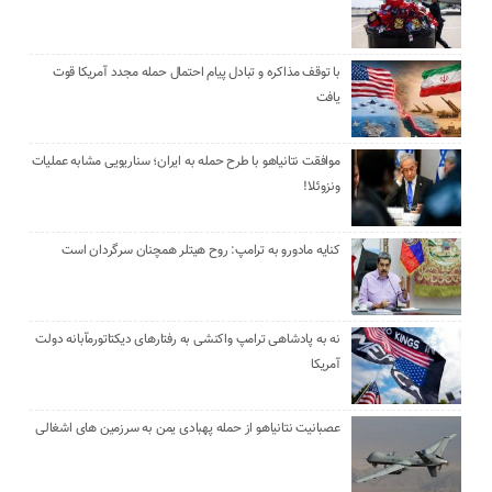
با توقف مذاکره و تبادل پیام احتمال حمله مجدد آمریکا قوت
یافت
موافقت نتانیاهو با طرح حمله به ایران؛ سناریویی مشابه عملیات
ونزوئلا!
کنایه مادورو به ترامپ: روح هیتلر همچنان سرگردان است
نه به پادشاهی ترامپ واکنشی به رفتارهای دیکتاتورمآبانه دولت
آمریکا
عصبانیت نتانیاهو از حمله پهبادی یمن به سرزمین های اشغالی