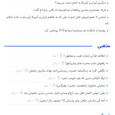
درگیری ایران و آمریکا به کدام سمت می‌رود؟
فرزاد جمشیدی مجری پرطرفدار صداوسیما دار فانی را وداع گفت
اسامی ۱۱ عضو شورای عالی امنیت ملی که به تفاهم ایران و آمریکا رأی مثبت دادند اعلام
شد
روسیه از جنگنده دو سرنشینه سوخو-57D رونمایی کرد
مذهبی
لطائف قرآنی/حیات طیب و معقول !
7 ماه
راههای جلب محبت امام زمان(عج)
1 سال
نگاهی گذرا به زندگینامه حضرت زینب(س)/به بهانه سالروز رحلتش
1 سال
لَیلَةُ الرَّغائِب شبی که باید غنیمت شمرد
1 سال
تحلیلی جامع از شخصیت حضرت زهرا(س)
1 سال
بلبل خوش الحان اهل بیت (ع)و صدای تکرار نشدنی ساری خاموش شد
1 سال
آمادگی برادران عراقی برای پذیرائی 10 میلیون زائر اربعین
1 سال