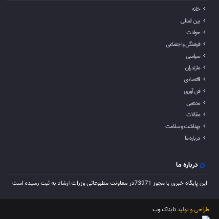
خانه
بین المللی
حوادث
فرهنگی و اجتماعی
سیاسی
مازندران
اقتصادی
فن آوری
مذهبی
مقالات
بهداشت و سلامت
درباره ما
درباره ما
این پایگاه خبری با مجوز 73971در معاونت مطبوعاتی وزرات ارشاد به ثبت رسیده است
طراحی و تولید
تابناک وب