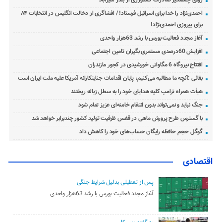
احمدی‌نژاد را خدا برای اسرائیل فرستاد! / افشاگری از دخالت انگلیس در انتخابات ۸۴
برای پیروزی احمدی‌نژاد!
آغاز مجدد فعالیت بورس با رشد 63هزار واحدی
افزایش 60درصدی مستمری بگیران تامین اجتماعی
افتتاح نیروگاه 6 مگاواتی خورشیدی در کجور مازندران
بقائی :آنچه ما مطالبه می‌کنیم، پایان اقدامات جنایتکارانه آمریکا علیه ملت ایران است
هیأت همراه ترامپ کلیه هدایای خود را به سطل زباله ریختند
جنگ نباید و نمی‌تواند بدون انتقام خامنه‌ای عزیز تمام شود
با گسترس طرح پرورش ماهی در قفس ظرفیت تولید کشور چندبرابر خواهد شد
گوگل حجم حافظه رایگان حساب‌های خود را کاهش داد
اقتصادی
پس از تعطیلی بدلیل شرایط جنگی
آغاز مجدد فعالیت بورس با رشد 63هزار واحدی