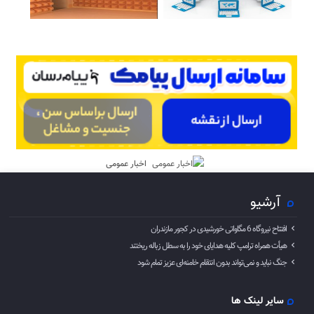
اخبار عمومی
آرشیو
افتتاح نیروگاه 6 مگاواتی خورشیدی در کجور مازندران
هیأت همراه ترامپ کلیه هدایای خود را به سطل زباله ریختند
جنگ نباید و نمی‌تواند بدون انتقام خامنه‌ای عزیز تمام شود
سایر لینک ها