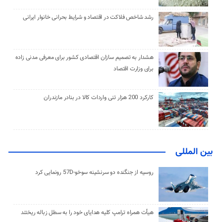
رشد شاخص فلاکت در اقتصاد و شرایط بحرانی خانوار ایرانی
هشدار به تصمیم سازان اقتصادی کشور برای معرفی مدنی زاده
برای وزارت اقتصاد
کارکرد 200 هزار تنی واردات کالا در بنادر مازندران
بین المللی
روسیه از جنگنده دو سرنشینه سوخو-57D رونمایی کرد
هیأت همراه ترامپ کلیه هدایای خود را به سطل زباله ریختند