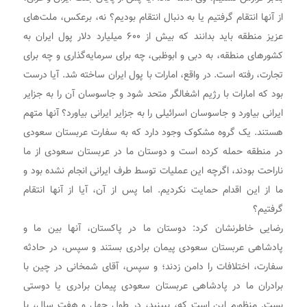
از آنها انتقام گرفتیم یا به دنبال انتقام بودیم؟ نه، برعکس، ملت‌های
عزیز منطقه باید بدانند که بیش از ۶۰۰ میلیارد دلار پول ایران به
کشور‌های منطقه، به دبی و ابوظبی، چه برای سرمایه‌گذاری و چه برای
تجارت، رفته است. در واقع، امارات با پول ایران ساخته شد. آیا درست
بود که امارات با رژیم اشغالگر متحد شود و جاسوسان آن را به جزایر
ایرانی بیاورد و جاسوسان اسرائیلی را به جزایر ایرانی بیاورد؟ آنها متهم
هستند. یک گروه مشکوک وجود دارد که به سفارت عربستان سعودی
در منطقه حمله کرده است و دوستان ما در عربستان سعودی از ما
ناراحت بودند، اگرچه این عملیات توسط طرف ایرانی انجام نشده بود و
ما از این اقدام حمایت نکردیم. اما پس از آن، آیا از آنها انتقام
گرفتیم؟
رضایی خاطرنشان کرد: دوستان ما در پاکستان، آنها بین ما و
پادشاهی عربستان سعودی پیمان برادری بستند و سپس، در حادثه
سفارت، اختلافات را دامن زدند؛ و سپس، آقای شمخانی در چین با
برادران ما در پادشاهی عربستان سعودی پیمان برادری یا دوستی
بست. منظورم این است که، ببینید، در طول چهل و هفت سال، با