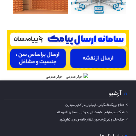
اخبار عمومی
آرشیو
افتتاح نیروگاه 6 مگاواتی خورشیدی در کجور مازندران
هیأت همراه ترامپ کلیه هدایای خود را به سطل زباله ریختند
جنگ نباید و نمی‌تواند بدون انتقام خامنه‌ای عزیز تمام شود