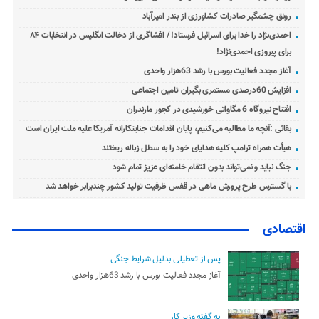
رونق چشمگیر صادرات کشاورزی از بندر امیرآباد
احمدی‌نژاد را خدا برای اسرائیل فرستاد! / افشاگری از دخالت انگلیس در انتخابات ۸۴
برای پیروزی احمدی‌نژاد!
آغاز مجدد فعالیت بورس با رشد 63هزار واحدی
افزایش 60درصدی مستمری بگیران تامین اجتماعی
افتتاح نیروگاه 6 مگاواتی خورشیدی در کجور مازندران
بقائی :آنچه ما مطالبه می‌کنیم، پایان اقدامات جنایتکارانه آمریکا علیه ملت ایران است
هیأت همراه ترامپ کلیه هدایای خود را به سطل زباله ریختند
جنگ نباید و نمی‌تواند بدون انتقام خامنه‌ای عزیز تمام شود
با گسترس طرح پرورش ماهی در قفس ظرفیت تولید کشور چندبرابر خواهد شد
اقتصادی
پس از تعطیلی بدلیل شرایط جنگی
آغاز مجدد فعالیت بورس با رشد 63هزار واحدی
به گفته وزیر کار