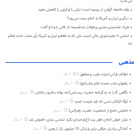
می‌گذارد
وقت فاصله گرفتن از روسیه است؛ تنش با اوکراین را کاهش دهید
درگیری ایران و آمریکا به کدام سمت می‌رود؟
فرزاد جمشیدی مجری پرطرفدار صداوسیما دار فانی را وداع گفت
اسامی ۱۱ عضو شورای عالی امنیت ملی که به تفاهم ایران و آمریکا رأی مثبت دادند اعلام
شد
مذهبی
لطائف قرآنی/حیات طیب و معقول !
7 ماه
راههای جلب محبت امام زمان(عج)
1 سال
نگاهی گذرا به زندگینامه حضرت زینب(س)/به بهانه سالروز رحلتش
1 سال
لَیلَةُ الرَّغائِب شبی که باید غنیمت شمرد
1 سال
تحلیلی جامع از شخصیت حضرت زهرا(س)
1 سال
بلبل خوش الحان اهل بیت (ع)و صدای تکرار نشدنی ساری خاموش شد
1 سال
آمادگی برادران عراقی برای پذیرائی 10 میلیون زائر اربعین
1 سال