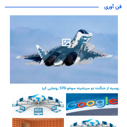
فن آوری
روسیه از جنگنده دو سرنشینه سوخو-57D رونمایی کرد