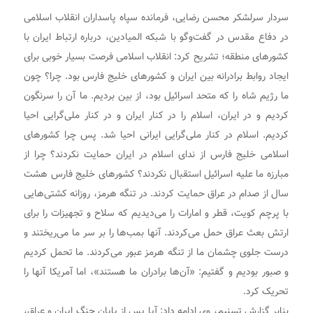
سردار سرلشکر محسن رضایی، فرمانده سپاه پاسداران انقلاب اسلامی
در دفاع مقدس در گفت‌و‌گو با شبکه المیادین، درباره ارتباط ایران با
کشور‌های منطقه؛ تشریح کرد: انقلاب اسلامی فرصت بسیار خوبی برای
ایجاد روابط برادرانه بین ایران و کشور‌های خلیج فارس بود. چرا؟ چون
ما رژیم شاه را که متحد اسرائیل بود، از بین بردیم. ما آن را سرنگون
کردیم و در ایران، اسلام را در کنار ایران و در کنار ملی‌گرایی احیا
کردیم. اسلام در کنار ملی‌گرایی ایرانی احیا شد. پس چرا کشور‌های
اسلامی خلیج فارس از ندای اسلام در ایران حمایت نکردند؟ چرا از
مبارزه ما علیه اسرائیل استقبال نکردند؟ کشور‌های خلیج فارس هشت
سال از صدام در عراق حمایت کردند. در تنگه هرمز، روزانه کشتی‌هایی
با پرچم کویت، قطر و امارات را می‌دیدیم که سلاح و تجهیزات را برای
ارتش بعث عراق حمل می‌کردند. آنها بمب‌ها را بر سر ما می‌ریختند و
درست جلوی چشمان ما از تنگه هرمز عبور می‌کردند. ما تحمل کردیم
و صبور بودیم و گفتیم: «آن‌ها برادران ما هستند»، اما آمریکا آنها را
تحریک کرد.
بنابر گزارش تسنیم، وی ادامه داد: آیا پس از پایان جنگ ایران و عراق،