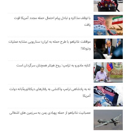
با توقف مذاکره و تبادل پیام احتمال حمله مجدد آمریکا قوت
یافت
موافقت نتانیاهو با طرح حمله به ایران؛ سناریویی مشابه عملیات
ونزوئلا!
کنایه مادورو به ترامپ: روح هیتلر همچنان سرگردان است
نه به پادشاهی ترامپ واکنشی به رفتارهای دیکتاتورمآبانه دولت
آمریکا
عصبانیت نتانیاهو از حمله پهبادی یمن به سرزمین های اشغالی