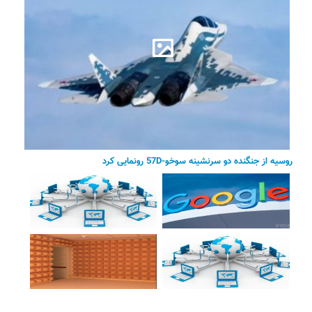
روسیه از جنگنده دو سرنشینه سوخو-57D رونمایی کرد