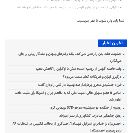
نظراتی که حاوی تهمت یا افترا باشد منتشر نخواهد شد.
نظراتی که به غیر از زبان فارسی یا غیر مرتبط با خبر باشد منتشر نخواهد شد.
شما باید
وارد شوید
تا نظر بنویسید.
آخرین اخبار
خشونت فقط بدن را زخمی نمی‌کند، بلکه زخم‌های پنهان و ماندگار روانی بر جای
می‌گذارد
وقت فاصله گرفتن از روسیه است؛ تنش با اوکراین را کاهش دهید
درگیری ایران و آمریکا به کدام سمت می‌رود؟
فرزاد جمشیدی مجری پرطرفدار صداوسیما دار فانی را وداع گفت
اسامی ۱۱ عضو شورای عالی امنیت ملی که به تفاهم ایران و آمریکا رأی مثبت دادند
اعلام شد
روسیه از جنگنده دو سرنشینه سوخو-57D رونمایی کرد
رونق چشمگیر صادرات کشاورزی از بندر امیرآباد
احمدی‌نژاد را خدا برای اسرائیل فرستاد! / افشاگری از دخالت انگلیس در انتخابات ۸۴
برای پیروزی احمدی‌نژاد!