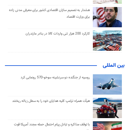
هشدار به تصمیم سازان اقتصادی کشور برای معرفی مدنی زاده
برای وزارت اقتصاد
کارکرد 200 هزار تنی واردات کالا در بنادر مازندران
بین المللی
روسیه از جنگنده دو سرنشینه سوخو-57D رونمایی کرد
هیأت همراه ترامپ کلیه هدایای خود را به سطل زباله ریختند
با توقف مذاکره و تبادل پیام احتمال حمله مجدد آمریکا قوت