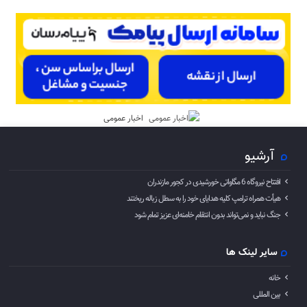
اخبار عمومی
آرشیو
افتتاح نیروگاه 6 مگاواتی خورشیدی در کجور مازندران
هیأت همراه ترامپ کلیه هدایای خود را به سطل زباله ریختند
جنگ نباید و نمی‌تواند بدون انتقام خامنه‌ای عزیز تمام شود
سایر لینک ها
خانه
بین المللی