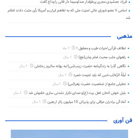
فرزاد جمشیدی مجری پرطرفدار صداوسیما دار فانی را وداع گفت
اسامی ۱۱ عضو شورای عالی امنیت ملی که به تفاهم ایران و آمریکا رأی مثبت دادند اعلام
شد
مذهبی
لطائف قرآنی/حیات طیب و معقول !
7 ماه
راههای جلب محبت امام زمان(عج)
1 سال
نگاهی گذرا به زندگینامه حضرت زینب(س)/به بهانه سالروز رحلتش
1 سال
لَیلَةُ الرَّغائِب شبی که باید غنیمت شمرد
1 سال
تحلیلی جامع از شخصیت حضرت زهرا(س)
1 سال
بلبل خوش الحان اهل بیت (ع)و صدای تکرار نشدنی ساری خاموش شد
1 سال
آمادگی برادران عراقی برای پذیرائی 10 میلیون زائر اربعین
1 سال
فن آوری