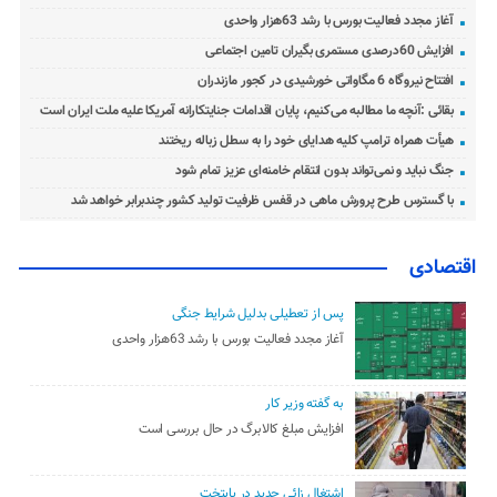
آغاز مجدد فعالیت بورس با رشد 63هزار واحدی
افزایش 60درصدی مستمری بگیران تامین اجتماعی
افتتاح نیروگاه 6 مگاواتی خورشیدی در کجور مازندران
بقائی :آنچه ما مطالبه می‌کنیم، پایان اقدامات جنایتکارانه آمریکا علیه ملت ایران است
هیأت همراه ترامپ کلیه هدایای خود را به سطل زباله ریختند
جنگ نباید و نمی‌تواند بدون انتقام خامنه‌ای عزیز تمام شود
با گسترس طرح پرورش ماهی در قفس ظرفیت تولید کشور چندبرابر خواهد شد
اقتصادی
پس از تعطیلی بدلیل شرایط جنگی
آغاز مجدد فعالیت بورس با رشد 63هزار واحدی
به گفته وزیر کار
افزایش مبلغ کالابرگ در حال بررسی است
اشتغال زائی جدید در پایتخت