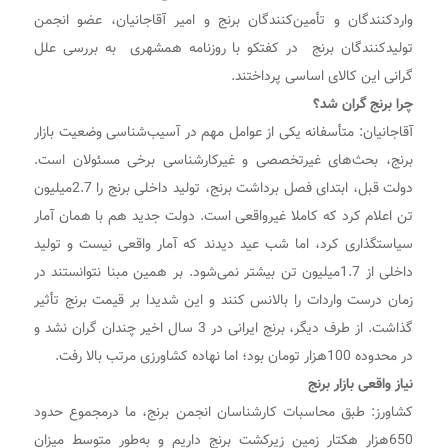
واردکنندگان و تأمین‌کنندگان برنج و امیر آقاجانیان، عضو انجمن
تولیدکنندگان برنج در کفتکو با روزنامه همشهری به بررسی علل
گرانی این کالای اساسی پرداختند.
چرا برنج گران شد؟
آقاجانیان: متأسفانه یکی از عوامل مهم در آسیب‌شناسی وضعیت بازار
برنج، بحث‌های غیرتخصصی و غیرکارشناسی برخی مسئولان است.
دولت قبل، ابتدای فصل برداشت برنج، تولید داخلی برنج را 2.7میلیون
تن اعلام کرد که کاملا غیرواقعی است. دولت جدید هم با همان آمار
سیاستگذاری کرد، اما شب عید دیدند که آمار واقعی نیست و تولید
داخلی از 1.7میلیون تن بیشتر نمی‌شود. بر همین مبنا نتوانستند در
زمان درست واردات را بالانس کنند و این شدیدا بر قیمت برنج تأثیر
گذاشت. از طرف دیگر، برنج ایرانی در 3 سال اخیر چندان گران نشد و
در محدوده 100هزار تومان بود؛ اما نهاده کشاورزی مرتب بالا رفت.
نیاز واقعی بازار برنج
کشاورز: طبق محاسبات کارشناسان انجمن برنج، ما درمجموع حدود
650هزار هکتار زمین زیرکشت برنج داریم و به‌طور متوسط میزان