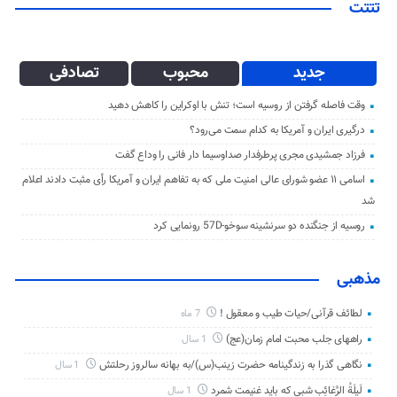
تتتت
جدید
محبوب
تصادفی
وقت فاصله گرفتن از روسیه است؛ تنش با اوکراین را کاهش دهید
درگیری ایران و آمریکا به کدام سمت می‌رود؟
فرزاد جمشیدی مجری پرطرفدار صداوسیما دار فانی را وداع گفت
اسامی ۱۱ عضو شورای عالی امنیت ملی که به تفاهم ایران و آمریکا رأی مثبت دادند اعلام
شد
روسیه از جنگنده دو سرنشینه سوخو-57D رونمایی کرد
مذهبی
لطائف قرآنی/حیات طیب و معقول !
7 ماه
راههای جلب محبت امام زمان(عج)
1 سال
نگاهی گذرا به زندگینامه حضرت زینب(س)/به بهانه سالروز رحلتش
1 سال
لَیلَةُ الرَّغائِب شبی که باید غنیمت شمرد
1 سال