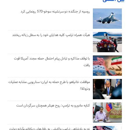
روسیه از جنگنده دو سرنشینه سوخو-57D رونمایی کرد
هیأت همراه ترامپ کلیه هدایای خود را به سطل زباله ریختند
با توقف مذاکره و تبادل پیام احتمال حمله مجدد آمریکا قوت
یافت
موافقت نتانیاهو با طرح حمله به ایران؛ سناریویی مشابه عملیات
ونزوئلا!
کنایه مادورو به ترامپ: روح هیتلر همچنان سرگردان است
نه به پادشاهی ترامپ واکنشی به رفتارهای دیکتاتورمآبانه دولت