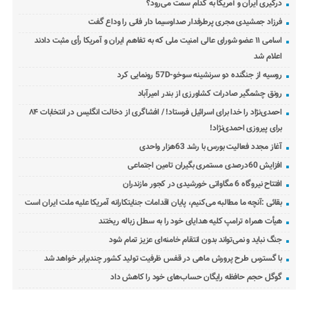
درگیری ایران و آمریکا به کدام سمت می‌رود؟
فرزاد جمشیدی مجری پرطرفدار صداوسیما دار فانی را وداع گفت
اسامی ۱۱ عضو شورای عالی امنیت ملی که به تفاهم ایران و آمریکا رأی مثبت دادند
اعلام شد
روسیه از جنگنده دو سرنشینه سوخو-57D رونمایی کرد
رونق چشمگیر صادرات کشاورزی از بندر امیرآباد
احمدی‌نژاد را خدا برای اسرائیل فرستاد! / افشاگری از دخالت انگلیس در انتخابات ۸۴
برای پیروزی احمدی‌نژاد!
آغاز مجدد فعالیت بورس با رشد 63هزار واحدی
افزایش 60درصدی مستمری بگیران تامین اجتماعی
افتتاح نیروگاه 6 مگاواتی خورشیدی در کجور مازندران
بقائی :آنچه ما مطالبه می‌کنیم، پایان اقدامات جنایتکارانه آمریکا علیه ملت ایران است
هیأت همراه ترامپ کلیه هدایای خود را به سطل زباله ریختند
جنگ نباید و نمی‌تواند بدون انتقام خامنه‌ای عزیز تمام شود
با گسترس طرح پرورش ماهی در قفس ظرفیت تولید کشور چندبرابر خواهد شد
گوگل حجم حافظه رایگان حساب‌های خود را کاهش داد