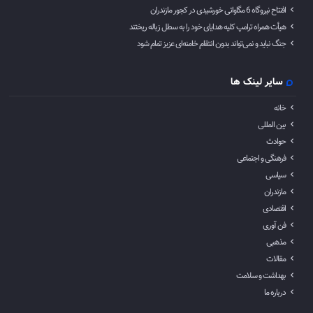
افتتاح نیروگاه 6 مگاواتی خورشیدی در کجور مازندران
هیأت همراه ترامپ کلیه هدایای خود را به سطل زباله ریختند
جنگ نباید و نمی‌تواند بدون انتقام خامنه‌ای عزیز تمام شود
سایر لینک ها
خانه
بین المللی
حوادث
فرهنگی و اجتماعی
سیاسی
مازندران
اقتصادی
فن آوری
مذهبی
مقالات
بهداشت و سلامت
درباره ما