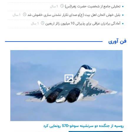
تحلیلی جامع از شخصیت حضرت زهرا(س)
1 سال
بلبل خوش الحان اهل بیت (ع)و صدای تکرار نشدنی ساری خاموش شد
1 سال
آمادگی برادران عراقی برای پذیرائی 10 میلیون زائر اربعین
1 سال
فن آوری
روسیه از جنگنده دو سرنشینه سوخو-57D رونمایی کرد