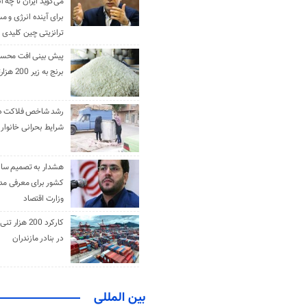
می‌گوید ایران تا چه ان
برای آینده انرژی و م
ترانزیتی چین کلیدی 
پیش بینی افت محس
برنج به زیر 200 هزارتومان
رشد شاخص فلاکت در 
شرایط بحرانی خانوار ا
هشدار به تصمیم ساز
کشور برای معرفی مدن
وزارت اقتصاد
کارکرد 200 هزا
در بنادر مازندران
بین المللی