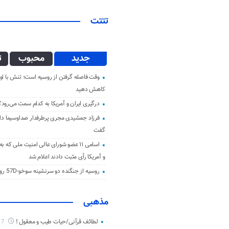
تتتت
جدید
محبوب
ت
وقت فاصله گرفتن از روسیه است؛ تنش با اوک
کاهش دهید
درگیری ایران و آمریکا به کدام سمت می‌رود؟
فرزاد جمشیدی مجری پرطرفدار صداوسیما دار 
گفت
اسامی ۱۱ عضو شورای عالی امنیت ملی که ب
و آمریکا رأی مثبت دادند اعلام شد
روسیه از جنگنده دو سرنشینه سوخو-57D رونمایی کرد
مذهبی
لطائف قرآنی/حیات طیب و معقول !
7 ماه