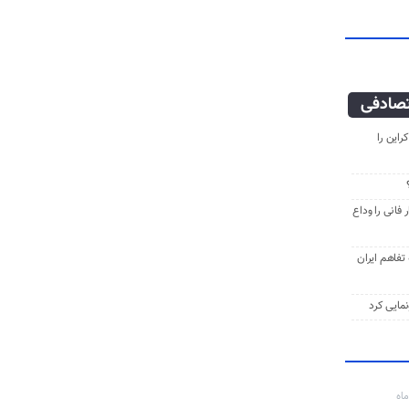
صادفی
راین را
فانی را وداع
ه تفاهم ایران