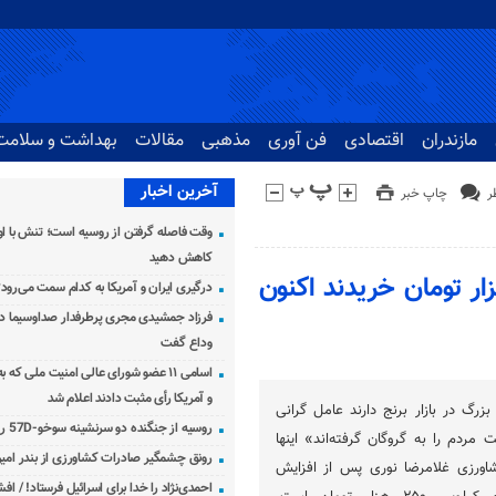
مازندران
اقتصادی
فن آوری
مذهبی
مقالات
بهداشت و سلامت
آخرین اخبار
چاپ خبر
وقت فاصله گرفتن از روسیه است؛ تنش با اوک
کاهش دهید
ا زمان برداشت کیلویی ۷۰ تا ۹۰ هزار تومان خریدند اکنون
درگیری ایران و آمریکا به کدام سمت می‌رود
فرزاد جمشیدی مجری پرطرفدار صداوسیما دار
وداع گفت
اسامی ۱۱ عضو شورای عالی امنیت ملی که 
و آمریکا رأی مثبت دادند اعلام شد
رگ در بازار برنج دارند عامل گرانی
روسیه از جنگنده دو سرنشینه سوخو-57D رونمایی کرد
ردم را به گروگان گرفته‌اند» اینها
رونق چشمگیر صادرات کشاورزی از بندر امیرآ
ورزی غلامرضا نوری پس از افزایش
احمدی‌نژاد را خدا برای اسرائیل فرستاد! / اف