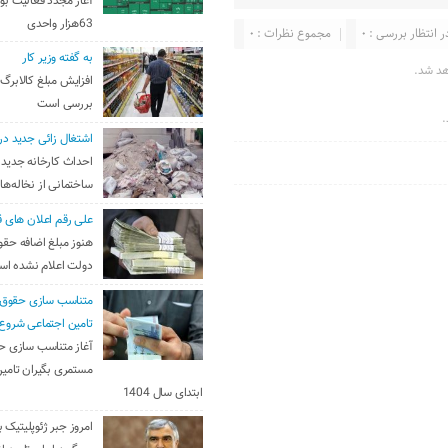
آغاز مجدد فعالیت بو
63هزار واحدی
ر انتظار بررسی : 0
مجموع نظرات : 0
به گفته وزیر کار
هد شد.
افزایش مبلغ کالابرگ
بررسی است
.
اشتغال زائی جدید در
احداث کارخانه جدید 
ساختمانی از نخاله‌ها
علی رقم اعلان های ق
هنوز مبلغ اضافه حقو
دولت اعلام نشده ا
متناسب سازی حقوق 
تامین اجتماعی شروع
آغاز متناسب سازی ح
مستمری بگیران تامین
ابتدای سال 1404
امروز جبر ژئوپلیتیک ب