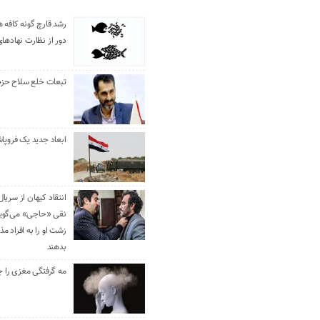
رشد قارچ گونه کافه ه
دور از نظارت نهادها
تبعات خلع سلاح حزب 
ابعاد جدید یک فروپا
انتقاد کیهان از سریال
نقی «حاجی» می‌گوین
زشت او را به افراد 
بدهند
مه گرفتگی مغزی را ج