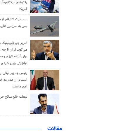
رفتارهای دیکتاتورمآبا
آمریکا
عصبانیت نتانیاهو از 
یمن به سرزمین های 
امروز جبر ژئوپلیتیک ب
می‌گوید ایران تا چه ان
برای آینده انرژی و م
ترانزیتی چین کلیدی 
رئیس جمهور لبنان:پی
است و آن عدم مداخله
امور ماست.
تبعات خلع سلاح حزب 
مقالات