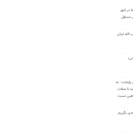
ا در شهر
ی مسئول
الله لبنان
شی؛
 پایتخت : به
د تا صفات
مذهبی نسبت
دی بگیریم