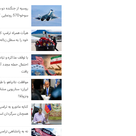
روسیه از جنگنده دو 
سوخو-57D رونمایی کرد
هیأت همراه ترامپ کل
خود را به سطل زباله 
با توقف مذاکره و تباد
احتمال حمله مجدد آم
یافت
موافقت نتانیاهو با ط
ایران؛ سناریویی مشا
ونزوئلا!
کنایه مادورو به ترامپ
همچنان سرگردان ا
نه به پادشاهی ترامپ