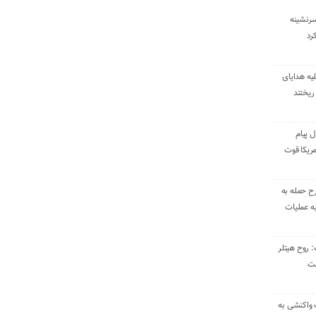
سرنشینه
یه هدایای
ریختند
ل پیام
ریکا قوت
رح حمله به
به عملیات
: روح هیتلر
ست
 واکنشی به