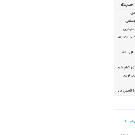
 جنایتکارانه
طل زباله
عزیز تمام شود
ت تولید
ا کاهش داد
 شرایط