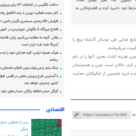
قیمت برنج در بازار به کیلویی ۲۵۰ هزار تومان است.
دخالت انگلیس در انتخابات ۸۴ برای پیروزی احمدی‌نژاد!
انبارها خود ذخیره کرده و قطره‌چکانی به
آغاز مجدد فعالیت بورس با رشد 63هزار واحدی
افزایش 60درصدی مستمری بگیران تامین اجتماعی
افتتاح نیروگاه 6 مگاواتی خورشیدی در کجور مازندران
بقائی :آنچه ما مطالبه می‌کنیم، پایان اقدامات
ایع غذایی طی دوسال گذشته برنج را
آمریکا علیه ملت ایران است
هیأت همراه ترامپ کلیه هدایای خود را به س
امین هزینه کشت بعدی، آنها را در دام
ریختند
 انبار دلالان است. چین و هندوستان
جنگ نباید و نمی‌تواند بدون انتقام خامنه‌ای 
ره و خرید تضمینی از شالیکاران حمایت
با گسترس طرح پرورش ماهی در قفس ظرفی
کشور چندبرابر خواهد شد
گوگل حجم حافظه رایگان حساب‌های خود ر
اقتصادی
اه
پس از تعطیلی بدلیل
جنگی