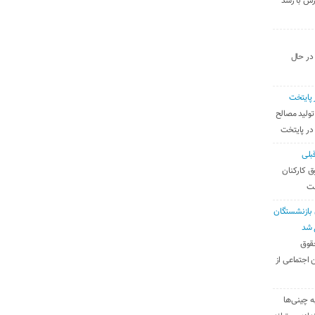
رس با رشد
 در حال
 پایتخت
تولید مصالح
 در پایتخت
بلی
ق کارکنان
ست
بازنشستگان
 شد
قوق
 اجتماعی از
ه چینی‌ها