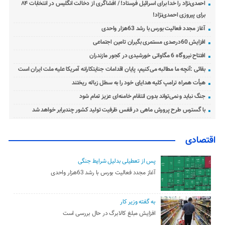
احمدی‌نژاد را خدا برای اسرائیل فرستاد! / افشاگری از دخالت انگلیس در انتخابات ۸۴
برای پیروزی احمدی‌نژاد!
آغاز مجدد فعالیت بورس با رشد 63هزار واحدی
افزایش 60درصدی مستمری بگیران تامین اجتماعی
افتتاح نیروگاه 6 مگاواتی خورشیدی در کجور مازندران
بقائی :آنچه ما مطالبه می‌کنیم، پایان اقدامات جنایتکارانه آمریکا علیه ملت ایران است
هیأت همراه ترامپ کلیه هدایای خود را به سطل زباله ریختند
جنگ نباید و نمی‌تواند بدون انتقام خامنه‌ای عزیز تمام شود
با گسترس طرح پرورش ماهی در قفس ظرفیت تولید کشور چندبرابر خواهد شد
اقتصادی
پس از تعطیلی بدلیل شرایط جنگی
آغاز مجدد فعالیت بورس با رشد 63هزار واحدی
به گفته وزیر کار
افزایش مبلغ کالابرگ در حال بررسی است