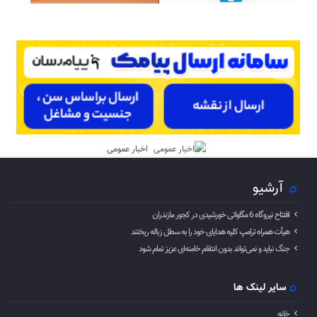
اخبار عمومی
آرشیو
افتتاح نیروگاه 6 مگاواتی خورشیدی در کجور مازندران
هیأت همراه ترامپ کلیه هدایای خود را به سطل زباله ریختند
جنگ نباید و نمی‌تواند بدون انتقام خامنه‌ای عزیز تمام شود
سایر لینک ها
خانه