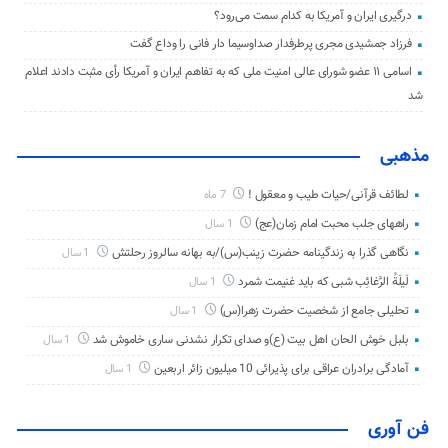
درگیری ایران و آمریکا به کدام سمت می‌رود؟
فرزاد جمشیدی مجری پرطرفدار صداوسیما دار فانی را وداع گفت
اسامی ۱۱ عضو شورای عالی امنیت ملی که به تفاهم ایران و آمریکا رأی مثبت دادند اعلام
شد
مذهبی
لطائف قرآنی/حیات طیب و معقول !
7 ماه
راههای جلب محبت امام زمان(عج)
1 سال
نگاهی گذرا به زندگینامه حضرت زینب(س)/به بهانه سالروز رحلتش
1 سال
لَیلَةُ الرَّغائِب شبی که باید غنیمت شمرد
1 سال
تحلیلی جامع از شخصیت حضرت زهرا(س)
1 سال
بلبل خوش الحان اهل بیت (ع)و صدای تکرار نشدنی ساری خاموش شد
1 سال
آمادگی برادران عراقی برای پذیرائی 10 میلیون زائر اربعین
1 سال
فن آوری