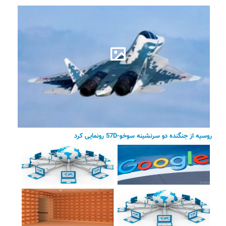
روسیه از جنگنده دو سرنشینه سوخو-57D رونمایی کرد