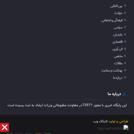
بین المللی
حوادث
فرهنگی و اجتماعی
سیاسی
مازندران
اقتصادی
فن آوری
مذهبی
مقالات
بهداشت و سلامت
درباره ما
درباره ما
این پایگاه خبری با مجوز 73971در معاونت مطبوعاتی وزرات ارشاد به ثبت رسیده است
طراحی و تولید
تابناک وب