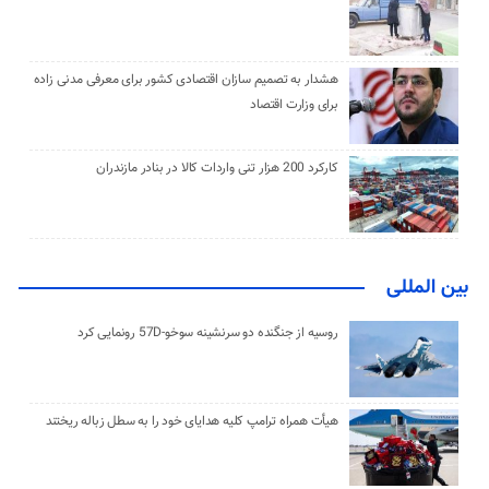
هشدار به تصمیم سازان اقتصادی کشور برای معرفی مدنی زاده
برای وزارت اقتصاد
کارکرد 200 هزار تنی واردات کالا در بنادر مازندران
بین المللی
روسیه از جنگنده دو سرنشینه سوخو-57D رونمایی کرد
هیأت همراه ترامپ کلیه هدایای خود را به سطل زباله ریختند