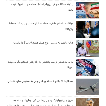
با توقف مذاکره و تبادل پیام احتمال حمله مجدد آمریکا قوت
یافت
موافقت نتانیاهو با طرح حمله به ایران؛ سناریویی مشابه عملیات
ونزوئلا!
کنایه مادورو به ترامپ: روح هیتلر همچنان سرگردان است
نه به پادشاهی ترامپ واکنشی به رفتارهای دیکتاتورمآبانه دولت
آمریکا
عصبانیت نتانیاهو از حمله پهبادی یمن به سرزمین های اشغالی
امروز جبر ژئوپلیتیک به چینی‌ها می‌گوید ایران تا چه اندازه
می‌تواند برای آینده انرژی و مسیرهای ترانزیتی چین کلیدی باشد