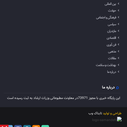
بین المللی
حوادث
فرهنگی و اجتماعی
سیاسی
مازندران
اقتصادی
فن آوری
مذهبی
مقالات
بهداشت و سلامت
درباره ما
درباره ما
این پایگاه خبری با مجوز 73971در معاونت مطبوعاتی وزرات ارشاد به ثبت رسیده است
طراحی و تولید
تابناک وب