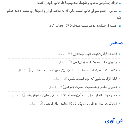
فرزاد جمشیدی مجری پرطرفدار صداوسیما دار فانی را وداع گفت
اسامی ۱۱ عضو شورای عالی امنیت ملی که به تفاهم ایران و آمریکا رأی مثبت دادند اعلام
شد
روسیه از جنگنده دو سرنشینه سوخو-57D رونمایی کرد
مذهبی
لطائف قرآنی/حیات طیب و معقول !
7 ماه
راههای جلب محبت امام زمان(عج)
1 سال
نگاهی گذرا به زندگینامه حضرت زینب(س)/به بهانه سالروز رحلتش
1 سال
لَیلَةُ الرَّغائِب شبی که باید غنیمت شمرد
1 سال
تحلیلی جامع از شخصیت حضرت زهرا(س)
1 سال
بلبل خوش الحان اهل بیت (ع)و صدای تکرار نشدنی ساری خاموش شد
1 سال
آمادگی برادران عراقی برای پذیرائی 10 میلیون زائر اربعین
1 سال
فن آوری