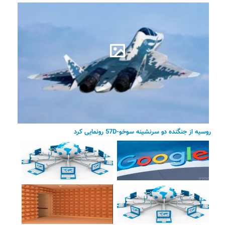
روسیه از جنگنده دو سرنشینه سوخو-57D رونمایی کرد