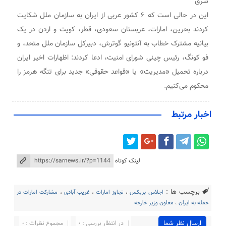
شرق
این در حالی است که ۶ کشور عربی از ایران به سازمان ملل شکایت
کردند بحرین، امارات، عربستان سعودی، قطر، کویت و اردن در یک
بیانیه مشترک خطاب به آنتونیو گوترش، دبیرکل سازمان ملل متحد، و
فو کونگ، رئیس چینی شورای امنیت، ادعا کردند: اظهارات اخیر ایران
درباره تحمیل «مدیریت» یا «قواعد حقوقی» جدید برای تنگه هرمز را
محکوم می‌کنیم.
اخبار مرتبط
لینک کوتاه
برچسب ها :
اجلاس بریکس
،
تجاوز امارات
،
غریب آبادی
،
مشارکت امارات در
حمله به ایران
،
معاون وزیر خارجه
ارسال نظر شما
در انتظار بررسی : 0
مجموع نظرات : 0