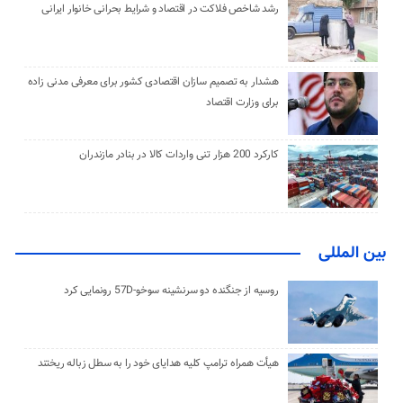
رشد شاخص فلاکت در اقتصاد و شرایط بحرانی خانوار ایرانی
هشدار به تصمیم سازان اقتصادی کشور برای معرفی مدنی زاده
برای وزارت اقتصاد
کارکرد 200 هزار تنی واردات کالا در بنادر مازندران
بین المللی
روسیه از جنگنده دو سرنشینه سوخو-57D رونمایی کرد
هیأت همراه ترامپ کلیه هدایای خود را به سطل زباله ریختند