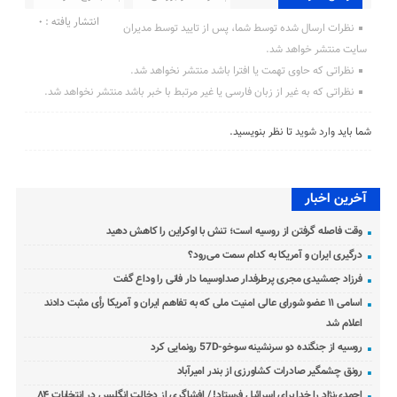
انتشار یافته : 0
نظرات ارسال شده توسط شما، پس از تایید توسط مدیران
سایت منتشر خواهد شد.
نظراتی که حاوی تهمت یا افترا باشد منتشر نخواهد شد.
نظراتی که به غیر از زبان فارسی یا غیر مرتبط با خبر باشد منتشر نخواهد شد.
شما باید
وارد شوید
تا نظر بنویسید.
آخرین اخبار
وقت فاصله گرفتن از روسیه است؛ تنش با اوکراین را کاهش دهید
درگیری ایران و آمریکا به کدام سمت می‌رود؟
فرزاد جمشیدی مجری پرطرفدار صداوسیما دار فانی را وداع گفت
اسامی ۱۱ عضو شورای عالی امنیت ملی که به تفاهم ایران و آمریکا رأی مثبت دادند
اعلام شد
روسیه از جنگنده دو سرنشینه سوخو-57D رونمایی کرد
رونق چشمگیر صادرات کشاورزی از بندر امیرآباد
احمدی‌نژاد را خدا برای اسرائیل فرستاد! / افشاگری از دخالت انگلیس در انتخابات ۸۴