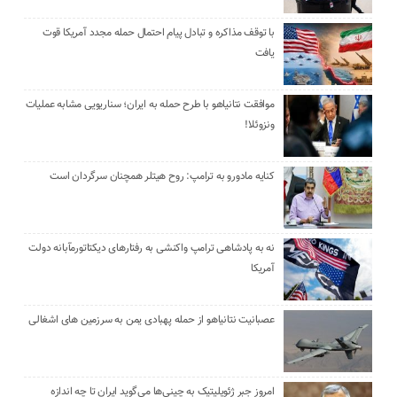
با توقف مذاکره و تبادل پیام احتمال حمله مجدد آمریکا قوت
یافت
موافقت نتانیاهو با طرح حمله به ایران؛ سناریویی مشابه عملیات
ونزوئلا!
کنایه مادورو به ترامپ: روح هیتلر همچنان سرگردان است
نه به پادشاهی ترامپ واکنشی به رفتارهای دیکتاتورمآبانه دولت
آمریکا
عصبانیت نتانیاهو از حمله پهبادی یمن به سرزمین های اشغالی
امروز جبر ژئوپلیتیک به چینی‌ها می‌گوید ایران تا چه اندازه