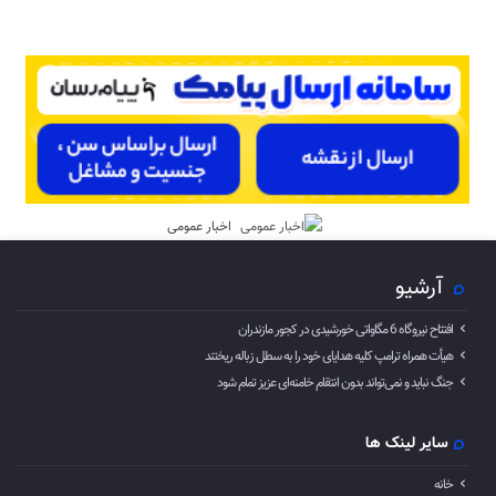
اخبار عمومی
آرشیو
افتتاح نیروگاه 6 مگاواتی خورشیدی در کجور مازندران
هیأت همراه ترامپ کلیه هدایای خود را به سطل زباله ریختند
جنگ نباید و نمی‌تواند بدون انتقام خامنه‌ای عزیز تمام شود
سایر لینک ها
خانه