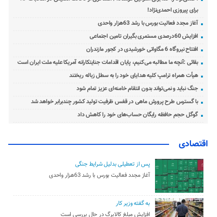
برای پیروزی احمدی‌نژاد!
آغاز مجدد فعالیت بورس با رشد 63هزار واحدی
افزایش 60درصدی مستمری بگیران تامین اجتماعی
افتتاح نیروگاه 6 مگاواتی خورشیدی در کجور مازندران
بقائی :آنچه ما مطالبه می‌کنیم، پایان اقدامات جنایتکارانه آمریکا علیه ملت ایران است
هیأت همراه ترامپ کلیه هدایای خود را به سطل زباله ریختند
جنگ نباید و نمی‌تواند بدون انتقام خامنه‌ای عزیز تمام شود
با گسترس طرح پرورش ماهی در قفس ظرفیت تولید کشور چندبرابر خواهد شد
گوگل حجم حافظه رایگان حساب‌های خود را کاهش داد
اقتصادی
پس از تعطیلی بدلیل شرایط جنگی
آغاز مجدد فعالیت بورس با رشد 63هزار واحدی
به گفته وزیر کار
افزایش مبلغ کالابرگ در حال بررسی است