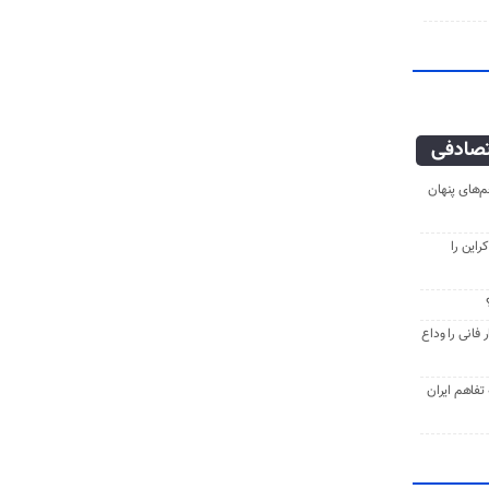
صادفی
‌های پنهان
راین را
فانی را وداع
ه تفاهم ایران