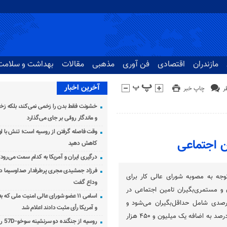
مازندران
اقتصادی
فن آوری
مذهبی
مقالات
بهداشت و سلامت
آخرین اخبار
چاپ خبر
خشونت فقط بدن را زخمی نمی‌کند، بلکه زخم
و ماندگار روانی بر جای می‌گذارد
وقت فاصله گرفتن از روسیه است؛ تنش با اوک
کاهش دهید
درگیری ایران و آمریکا به کدام سمت می‌رود
فرزاد جمشیدی مجری پرطرفدار صداوسیما دار
توجه به مصوبه شورای عالی کار برای
وداع گفت
و مستمری‌بگیران تامین اجتماعی در
اسامی ۱۱ عضو شورای عالی امنیت ملی که 
۱۴۰۵، افزایش ۶۰ درصدی شامل حداقل‌بگیران می‌شود و
و آمریکا رأی مثبت دادند اعلام شد
برای سایر سطوح نیز، ۴۵ درصد به اضافه یک میلیون و ۴۵۰ هزار
روسیه از جنگنده دو سرنشینه سوخو-57D رونمایی کرد