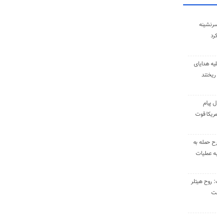
سرنشینه
یه هدایای
ریختند
ل پیام
ریکا قوت
رح حمله به
به عملیات
: روح هیتلر
ست