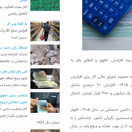
جنگی
آغاز مجدد فعالیت بو
63هزار واحدی
به گفته وزیر کار
افزایش مبلغ کالابرگ
بررسی است
اشتغال زائی جدید در
احداث کارخانه جدید 
 روند افزایش حقوق و اعطای وام به
ساختمانی از نخاله‌ها
علی رقم اعلان های ق
ه مصوبه شورای عالی کار برای افزایش
هنوز مبلغ اضافه حقو
حقوق بازنشستگان و مستمری‌بگیران تامین اجتماعی در سال ۱۴۰۵، افزایش ۶۰ درصدی شامل
دولت اعلام نشده ا
حداقل‌بگیران می‌شود و برای سایر سطوح نیز، ۴۵ درصد به اضافه یک میلیون و ۴۵۰ هزار تومان، اعمال
متناسب سازی حقوق 
تامین اجتماعی شروع
او در خصوص وضعیت اعطای وام به بازنشستگان و مستمری‌بگیران تامین اجتماعی در سال ۱۴۰۵، اظهار
آغاز متناسب سازی ح
مستمری بگیران تامین
ستمری بگیران کشور، جلسه‌ای را با
ابتدای سال 1404
د تا در مورد تعداد و مبلغ وام در سال