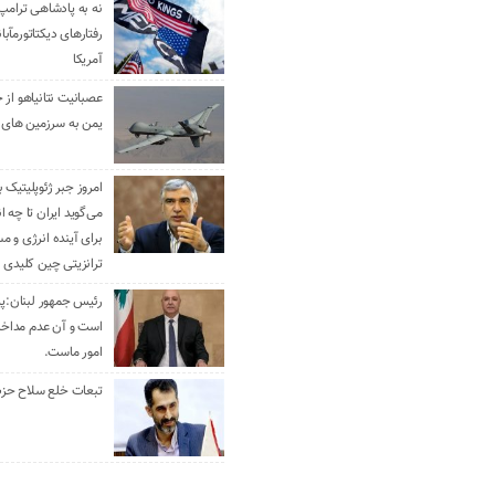
نه به پادشاهی ترامپ
رفتارهای دیکتاتورمآبا
آمریکا
عصبانیت نتانیاهو از 
یمن به سرزمین های 
امروز جبر ژئوپلیتیک ب
می‌گوید ایران تا چه ان
برای آینده انرژی و م
ترانزیتی چین کلیدی 
رئیس جمهور لبنان:پی
است و آن عدم مداخله
امور ماست.
تبعات خلع سلاح حزب 