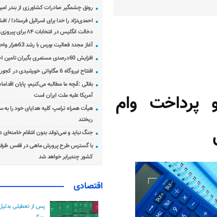
رونق چشمگیر صادرات کشاورزی از بندر امیرآ
احمدی‌نژاد را خدا برای اسرائیل فرستاد! / اف
دخالت انگلیس در انتخابات ۸۴ برای پیروزی احمدی‌نژاد!
آغاز مجدد فعالیت بورس با رشد 63هزار واحدی
افزایش 60درصدی مستمری بگیران تامین اجتماعی
افتتاح نیروگاه 6 مگاواتی خورشیدی در کجور مازندران
بقائی :آنچه ما مطالبه می‌کنیم، پایان اقدامات
 پرداخت وام
آمریکا علیه ملت ایران است
هیأت همراه ترامپ کلیه هدایای خود را به س
ریختند
جنگ نباید و نمی‌تواند بدون انتقام خامنه‌ای 
با گسترس طرح پرورش ماهی در قفس ظرفی
کشور چندبرابر خواهد شد
اقتصادی
پس از تعطیلی بدلیل