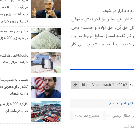
امروز جبر ژئوپلیتیک ب
می‌گوید ایران تا چه ان
داد برگزار می‌شود.
برای آینده انرژی و م
یت افزایش سایر مزایا در فیش حقوقی
ترانزیتی چین کلیدی 
ثل حق بُن، حق اولاد و همسر؛ محل
پیش بینی افت محس
کار گفتند امسال مبالغ مربوط به این
برنج به زیر 200 هزارتومان
شدیم؛ زیرا، مصوبه شورای عالی کار
رشد شاخص فلاکت در 
شرایط بحرانی خانوار ا
هشدار به تصمیم ساز
اه
کشور برای معرفی مدن
وزارت اقتصاد
تگان تامین اجتماعی
کارکرد 200 هزا
در بنادر مازندران
ر انتظار بررسی : 0
مجموع نظرات : 0
هد شد.