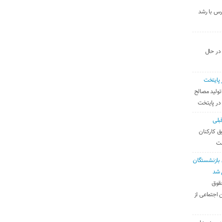
رس با رشد
 در حال
 پایتخت
تولید مصالح
 در پایتخت
بلی
ق کارکنان
ست
بازنشستگان
 شد
قوق
 اجتماعی از