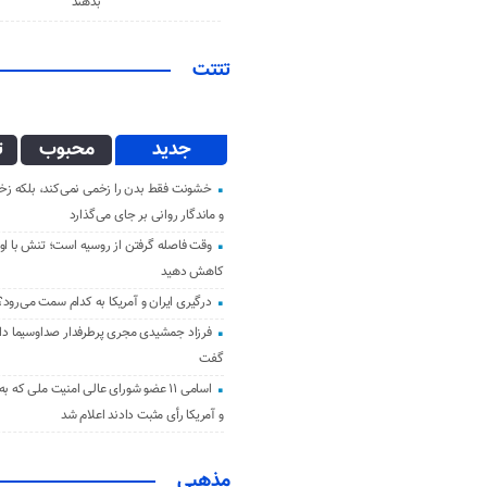
بدهند
تتتت
جدید
محبوب
ت
خشونت فقط بدن را زخمی نمی‌کند، بلکه زخم
و ماندگار روانی بر جای می‌گذارد
وقت فاصله گرفتن از روسیه است؛ تنش با اوک
کاهش دهید
درگیری ایران و آمریکا به کدام سمت می‌رود؟
فرزاد جمشیدی مجری پرطرفدار صداوسیما دار 
گفت
اسامی ۱۱ عضو شورای عالی امنیت ملی که ب
و آمریکا رأی مثبت دادند اعلام شد
مذهبی