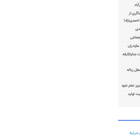
باد
شاگری از
 جنایتکارانه
طل زباله
عزیز تمام شود
ت تولید
 شرایط