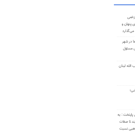
زخمی
ی پنهان و
 می‌گذارد
ا در شهر
ی مسئول
الله لبنان
شی؛
 پایتخت : به
د تا صفات
مذهبی نسبت