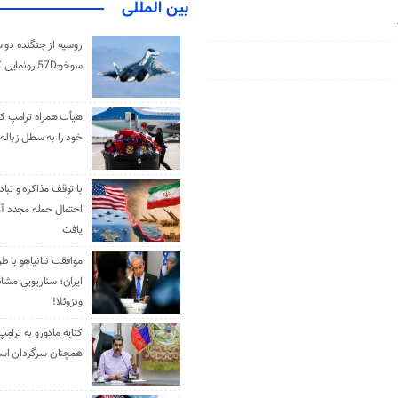
بین المللی
.
روسیه از جنگنده دو 
سوخو-57D رونمایی کرد
هیأت همراه ترامپ کل
خود را به سطل زباله 
با توقف مذاکره و تباد
احتمال حمله مجدد آم
یافت
موافقت نتانیاهو با ط
ایران؛ سناریویی مشا
ونزوئلا!
کنایه مادورو به ترامپ
همچنان سرگردان ا