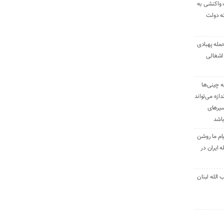
 واکنشی به
نه دولت
حمله پهبادی
اشغالی
ه چینی‌ها
دازه می‌تواند
سیرهای
باشد
ام ما روشن
 ایران در
الله لبنان