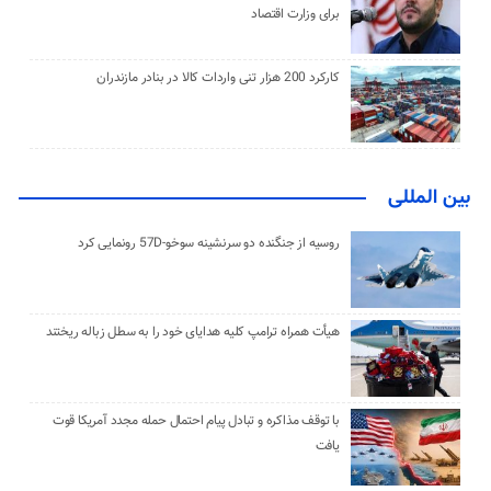
برای وزارت اقتصاد
کارکرد 200 هزار تنی واردات کالا در بنادر مازندران
بین المللی
روسیه از جنگنده دو سرنشینه سوخو-57D رونمایی کرد
هیأت همراه ترامپ کلیه هدایای خود را به سطل زباله ریختند
با توقف مذاکره و تبادل پیام احتمال حمله مجدد آمریکا قوت
یافت