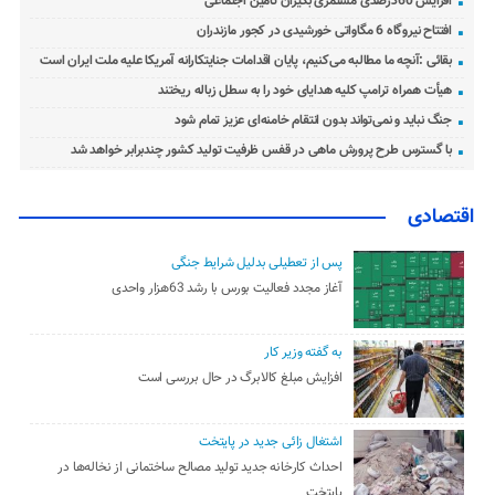
افزایش 60درصدی مستمری بگیران تامین اجتماعی
افتتاح نیروگاه 6 مگاواتی خورشیدی در کجور مازندران
بقائی :آنچه ما مطالبه می‌کنیم، پایان اقدامات جنایتکارانه آمریکا علیه ملت ایران است
هیأت همراه ترامپ کلیه هدایای خود را به سطل زباله ریختند
جنگ نباید و نمی‌تواند بدون انتقام خامنه‌ای عزیز تمام شود
با گسترس طرح پرورش ماهی در قفس ظرفیت تولید کشور چندبرابر خواهد شد
اقتصادی
پس از تعطیلی بدلیل شرایط جنگی
آغاز مجدد فعالیت بورس با رشد 63هزار واحدی
به گفته وزیر کار
افزایش مبلغ کالابرگ در حال بررسی است
اشتغال زائی جدید در پایتخت
احداث کارخانه جدید تولید مصالح ساختمانی از نخاله‌ها در
پایتخت