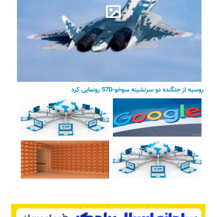
روسیه از جنگنده دو سرنشینه سوخو-57D رونمایی کرد