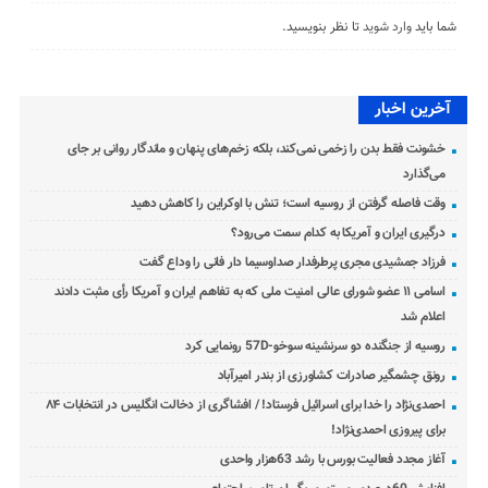
شما باید
وارد شوید
تا نظر بنویسید.
آخرین اخبار
خشونت فقط بدن را زخمی نمی‌کند، بلکه زخم‌های پنهان و ماندگار روانی بر جای
می‌گذارد
وقت فاصله گرفتن از روسیه است؛ تنش با اوکراین را کاهش دهید
درگیری ایران و آمریکا به کدام سمت می‌رود؟
فرزاد جمشیدی مجری پرطرفدار صداوسیما دار فانی را وداع گفت
اسامی ۱۱ عضو شورای عالی امنیت ملی که به تفاهم ایران و آمریکا رأی مثبت دادند
اعلام شد
روسیه از جنگنده دو سرنشینه سوخو-57D رونمایی کرد
رونق چشمگیر صادرات کشاورزی از بندر امیرآباد
احمدی‌نژاد را خدا برای اسرائیل فرستاد! / افشاگری از دخالت انگلیس در انتخابات ۸۴
برای پیروزی احمدی‌نژاد!
آغاز مجدد فعالیت بورس با رشد 63هزار واحدی