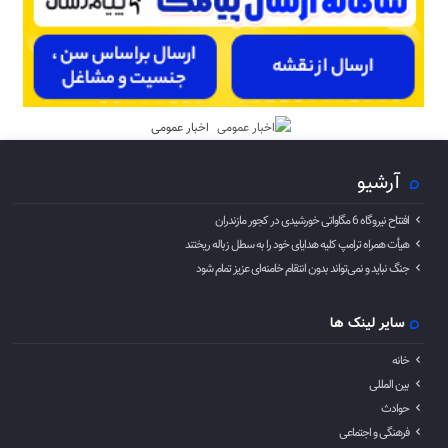
اخبار عمومی
آرشیو
افتتاح نیروگاه 6 مگاواتی خورشیدی در کجور مازندران
هیأت همراه ترامپ کلیه هدایای خود را به سطل زباله ریختند
جنگ نباید و نمی‌تواند بدون انتقام خامنه‌ای عزیز تمام شود
سایر لینک ها
خانه
بین المللی
حوادث
فرهنگی و اجتماعی