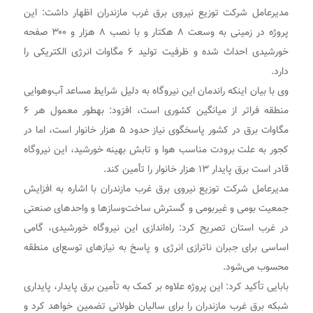
مدیرعامل شرکت توزیع نیروی برق غرب مازندران اظهار داشت: این
پروژه در زمینی به وسعت ۸ هکتار و با نصب ۸ هزار و ۳۰۰ صفحه
خورشیدی احداث شده و ظرفیت تولید ۶ مگاوات انرژی الکتریکی را
دارد.
وی با بیان اینکه راندمان این نیروگاه به دلیل شرایط مساعد آب‌وهوایی
منطقه فراتر از میانگین کشوری است، افزود: بهطور معمول هر ۶
مگاوات برق در کشور پاسخگوی نیاز حدود ۵ هزار خانوار است، اما در
کجور به علت برودت مناسب هوا و تابش بهینه خورشید، این نیروگاه
قادر است برق پایدار ۱۳ هزار خانوار را تأمین کند.
مدیرعامل شرکت توزیع نیروی برق غرب مازندران با اشاره به افزایش
جمعیت بومی و غیربومی و گسترش ساخت‌وسازها و واحدهای صنعتی
در غرب استان تصریح کرد: راه‌اندازی این نیروگاه خورشیدی، گامی
اساسی برای جبران ناترازی انرژی و پاسخ به نیازهای توسع‌ای منطقه
محسوب می‌شود.
بابایی تأکید کرد: این پروژه علاوه بر کمک به تأمین برق پایدار، پایداری
شبکه برق غرب مازندران را برای سالیان طولانی تضمین خواهد کرد و