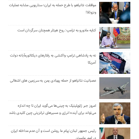
موافقت نتانیاهو با طرح حمله به ایران؛ سناریویی مشابه عملیات
ونزوئلا!
کنایه مادورو به ترامپ: روح هیتلر همچنان سرگردان است
نه به پادشاهی ترامپ واکنشی به رفتارهای دیکتاتورمآبانه دولت
آمریکا
عصبانیت نتانیاهو از حمله پهبادی یمن به سرزمین های اشغالی
امروز جبر ژئوپلیتیک به چینی‌ها می‌گوید ایران تا چه اندازه
می‌تواند برای آینده انرژی و مسیرهای ترانزیتی چین کلیدی باشد
رئیس جمهور لبنان:پیام ما روشن است و آن عدم مداخله ایران
در امور ماست.