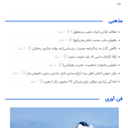
شد
مذهبی
لطائف قرآنی/حیات طیب و معقول !
7 ماه
راههای جلب محبت امام زمان(عج)
1 سال
نگاهی گذرا به زندگینامه حضرت زینب(س)/به بهانه سالروز رحلتش
1 سال
لَیلَةُ الرَّغائِب شبی که باید غنیمت شمرد
1 سال
تحلیلی جامع از شخصیت حضرت زهرا(س)
1 سال
بلبل خوش الحان اهل بیت (ع)و صدای تکرار نشدنی ساری خاموش شد
1 سال
آمادگی برادران عراقی برای پذیرائی 10 میلیون زائر اربعین
1 سال
فن آوری