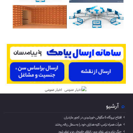
اخبار عمومی
آرشیو
افتتاح نیروگاه 6 مگاواتی خورشیدی در کجور مازندران
هیأت همراه ترامپ کلیه هدایای خود را به سطل زباله ریختند
جنگ نباید و نمی‌تواند بدون انتقام خامنه‌ای عزیز تمام شود