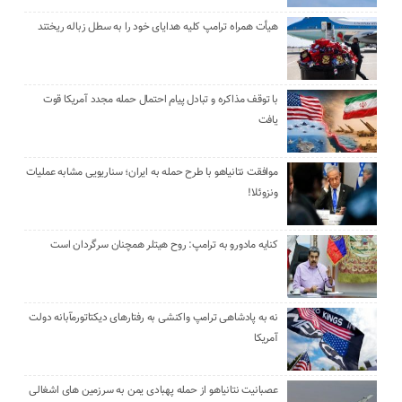
هیأت همراه ترامپ کلیه هدایای خود را به سطل زباله ریختند
با توقف مذاکره و تبادل پیام احتمال حمله مجدد آمریکا قوت
یافت
موافقت نتانیاهو با طرح حمله به ایران؛ سناریویی مشابه عملیات
ونزوئلا!
کنایه مادورو به ترامپ: روح هیتلر همچنان سرگردان است
نه به پادشاهی ترامپ واکنشی به رفتارهای دیکتاتورمآبانه دولت
آمریکا
عصبانیت نتانیاهو از حمله پهبادی یمن به سرزمین های اشغالی