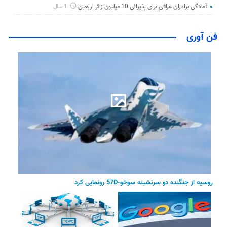
آمادگی برادران عراقی برای پذیرائی 10 میلیون زائر اربعین
1 سال
فن آوری
روسیه از جنگنده دو سرنشینه سوخو-57D رونمایی کرد