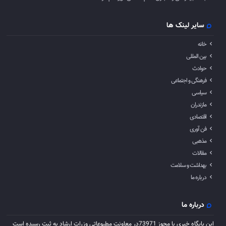
سایر لینک ها
خانه
بین المللی
حوادث
فرهنگی و اجتماعی
سیاسی
مازندران
اقتصادی
فن آوری
مذهبی
مقالات
بهداشت و سلامت
درباره ما
درباره ما
این پایگاه خبری با مجوز 73971در معاونت مطبوعاتی وزرات ارشاد به ثبت رسیده است