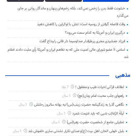
خشونت فقط بدن را زخمی نمی‌کند، بلکه زخم‌های پنهان و ماندگار روانی بر جای
می‌گذارد
وقت فاصله گرفتن از روسیه است؛ تنش با اوکراین را کاهش دهید
درگیری ایران و آمریکا به کدام سمت می‌رود؟
فرزاد جمشیدی مجری پرطرفدار صداوسیما دار فانی را وداع گفت
اسامی ۱۱ عضو شورای عالی امنیت ملی که به تفاهم ایران و آمریکا رأی مثبت دادند اعلام
شد
مذهبی
لطائف قرآنی/حیات طیب و معقول !
7 ماه
راههای جلب محبت امام زمان(عج)
1 سال
نگاهی گذرا به زندگینامه حضرت زینب(س)/به بهانه سالروز رحلتش
1 سال
لَیلَةُ الرَّغائِب شبی که باید غنیمت شمرد
1 سال
تحلیلی جامع از شخصیت حضرت زهرا(س)
1 سال
بلبل خوش الحان اهل بیت (ع)و صدای تکرار نشدنی ساری خاموش شد
1 سال