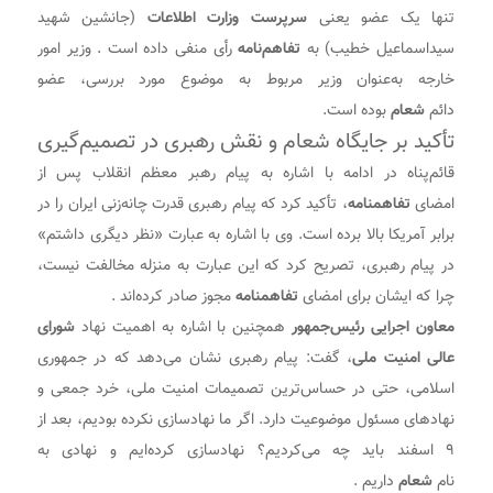
تنها یک عضو یعنی
سرپرست وزارت اطلاعات
(جانشین شهید
سیداسماعیل خطیب) به
تفاهم‌نامه
رأی منفی داده است . وزیر امور
خارجه به‌عنوان وزیر مربوط به موضوع مورد بررسی، عضو
دائم
شعام
بوده است.
تأکید بر جایگاه شعام و نقش رهبری در تصمیم‌گیری
قائم‌پناه در ادامه با اشاره به پیام رهبر معظم انقلاب پس از
امضای
تفاهمنامه
، تأکید کرد که پیام رهبری قدرت چانه‌زنی ایران را در
برابر آمریکا بالا برده است. وی با اشاره به عبارت «نظر دیگری داشتم»
در پیام رهبری، تصریح کرد که این عبارت به منزله مخالفت نیست،
چرا که ایشان برای امضای
تفاهمنامه
مجوز صادر کرده‌اند .
معاون اجرایی رئیس‌جمهور
همچنین با اشاره به اهمیت نهاد
شورای
عالی امنیت ملی
، گفت: پیام رهبری نشان می‌دهد که در جمهوری
اسلامی، حتی در حساس‌ترین تصمیمات امنیت ملی، خرد جمعی و
نهادهای مسئول موضوعیت دارد. اگر ما نهادسازی نکرده بودیم، بعد از
۹ اسفند باید چه می‌کردیم؟ نهادسازی کرده‌ایم و نهادی به
نام
شعام
داریم .