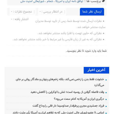
برچسب ها :
توافق نامه ایران و آمریکا
،
شعام
،
شورایعالی امنیت ملی
ارسال نظر شما
در انتظار بررسی : 0
مجموع نظرات : 0
انتشار یافته : 0
نظرات ارسال شده توسط شما، پس از تایید توسط مدیران
سایت منتشر خواهد شد.
نظراتی که حاوی تهمت یا افترا باشد منتشر نخواهد شد.
نظراتی که به غیر از زبان فارسی یا غیر مرتبط با خبر باشد منتشر نخواهد شد.
شما باید
وارد شوید
تا نظر بنویسید.
آخرین اخبار
خشونت فقط بدن را زخمی نمی‌کند، بلکه زخم‌های پنهان و ماندگار روانی بر جای
می‌گذارد
وقت فاصله گرفتن از روسیه است؛ تنش با اوکراین را کاهش دهید
درگیری ایران و آمریکا به کدام سمت می‌رود؟
فرزاد جمشیدی مجری پرطرفدار صداوسیما دار فانی را وداع گفت
اسامی ۱۱ عضو شورای عالی امنیت ملی که به تفاهم ایران و آمریکا رأی مثبت دادند