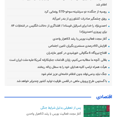
اعلام شد
روسیه از جنگنده دو سرنشینه سوخو-57D رونمایی کرد
رونق چشمگیر صادرات کشاورزی از بندر امیرآباد
احمدی‌نژاد را خدا برای اسرائیل فرستاد! / افشاگری از دخالت انگلیس در انتخابات ۸۴
برای پیروزی احمدی‌نژاد!
آغاز مجدد فعالیت بورس با رشد 63هزار واحدی
افزایش 60درصدی مستمری بگیران تامین اجتماعی
افتتاح نیروگاه 6 مگاواتی خورشیدی در کجور مازندران
بقائی :آنچه ما مطالبه می‌کنیم، پایان اقدامات جنایتکارانه آمریکا علیه ملت ایران است
هیأت همراه ترامپ کلیه هدایای خود را به سطل زباله ریختند
جنگ نباید و نمی‌تواند بدون انتقام خامنه‌ای عزیز تمام شود
با گسترس طرح پرورش ماهی در قفس ظرفیت تولید کشور چندبرابر خواهد شد
اقتصادی
پس از تعطیلی بدلیل شرایط جنگی
آغاز مجدد فعالیت بورس با رشد 63هزار واحدی