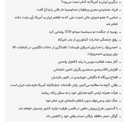
درگیری ایران و آمریکا به کدام سمت می‌رود؟
فرزاد جمشیدی مجری پرطرفدار صداوسیما دار فانی را وداع گفت
اسامی ۱۱ عضو شورای عالی امنیت ملی که به تفاهم ایران و آمریکا رأی مثبت دادند
اعلام شد
روسیه از جنگنده دو سرنشینه سوخو-57D رونمایی کرد
رونق چشمگیر صادرات کشاورزی از بندر امیرآباد
احمدی‌نژاد را خدا برای اسرائیل فرستاد! / افشاگری از دخالت انگلیس در انتخابات ۸۴
برای پیروزی احمدی‌نژاد!
آغاز مجدد فعالیت بورس با رشد 63هزار واحدی
افزایش 60درصدی مستمری بگیران تامین اجتماعی
افتتاح نیروگاه 6 مگاواتی خورشیدی در کجور مازندران
بقائی :آنچه ما مطالبه می‌کنیم، پایان اقدامات جنایتکارانه آمریکا علیه ملت ایران است
هیأت همراه ترامپ کلیه هدایای خود را به سطل زباله ریختند
جنگ نباید و نمی‌تواند بدون انتقام خامنه‌ای عزیز تمام شود
با گسترس طرح پرورش ماهی در قفس ظرفیت تولید کشور چندبرابر خواهد شد
گوگل حجم حافظه رایگان حساب‌های خود را کاهش داد