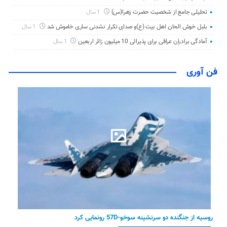
تحلیلی جامع از شخصیت حضرت زهرا(س)
1 سال
بلبل خوش الحان اهل بیت (ع)و صدای تکرار نشدنی ساری خاموش شد
1 سال
آمادگی برادران عراقی برای پذیرائی 10 میلیون زائر اربعین
1 سال
فن آوری
روسیه از جنگنده دو سرنشینه سوخو-57D رونمایی کرد