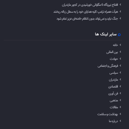
افتتاح نیروگاه 6 مگاواتی خورشیدی در کجور مازندران
هیأت همراه ترامپ کلیه هدایای خود را به سطل زباله ریختند
جنگ نباید و نمی‌تواند بدون انتقام خامنه‌ای عزیز تمام شود
سایر لینک ها
خانه
بین المللی
حوادث
فرهنگی و اجتماعی
سیاسی
مازندران
اقتصادی
فن آوری
مذهبی
مقالات
بهداشت و سلامت
درباره ما