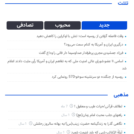
تتتت
جدید
محبوب
تصادفی
وقت فاصله گرفتن از روسیه است؛ تنش با اوکراین را کاهش دهید
درگیری ایران و آمریکا به کدام سمت می‌رود؟
فرزاد جمشیدی مجری پرطرفدار صداوسیما دار فانی را وداع گفت
اسامی ۱۱ عضو شورای عالی امنیت ملی که به تفاهم ایران و آمریکا رأی مثبت دادند اعلام
شد
روسیه از جنگنده دو سرنشینه سوخو-57D رونمایی کرد
مذهبی
لطائف قرآنی/حیات طیب و معقول !
7 ماه
راههای جلب محبت امام زمان(عج)
1 سال
نگاهی گذرا به زندگینامه حضرت زینب(س)/به بهانه سالروز رحلتش
1 سال
لَیلَةُ الرَّغائِب شبی که باید غنیمت شمرد
1 سال