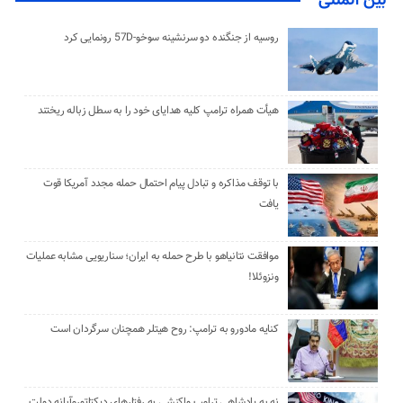
بین المللی
روسیه از جنگنده دو سرنشینه سوخو-57D رونمایی کرد
هیأت همراه ترامپ کلیه هدایای خود را به سطل زباله ریختند
با توقف مذاکره و تبادل پیام احتمال حمله مجدد آمریکا قوت
یافت
موافقت نتانیاهو با طرح حمله به ایران؛ سناریویی مشابه عملیات
ونزوئلا!
کنایه مادورو به ترامپ: روح هیتلر همچنان سرگردان است
نه به پادشاهی ترامپ واکنشی به رفتارهای دیکتاتورمآبانه دولت