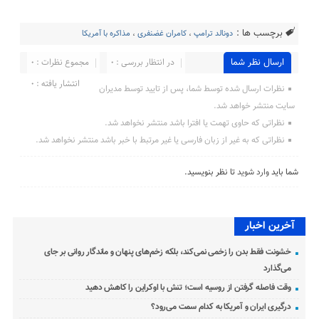
برچسب ها :
دونالد ترامپ
،
کامران غضنفری
،
مذاکره با آمریکا
ارسال نظر شما
در انتظار بررسی : 0
مجموع نظرات : 0
انتشار یافته : 0
نظرات ارسال شده توسط شما، پس از تایید توسط مدیران
سایت منتشر خواهد شد.
نظراتی که حاوی تهمت یا افترا باشد منتشر نخواهد شد.
نظراتی که به غیر از زبان فارسی یا غیر مرتبط با خبر باشد منتشر نخواهد شد.
شما باید
وارد شوید
تا نظر بنویسید.
آخرین اخبار
خشونت فقط بدن را زخمی نمی‌کند، بلکه زخم‌های پنهان و ماندگار روانی بر جای
می‌گذارد
وقت فاصله گرفتن از روسیه است؛ تنش با اوکراین را کاهش دهید
درگیری ایران و آمریکا به کدام سمت می‌رود؟