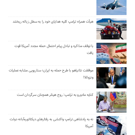
هیأت همراه ترامپ کلیه هدایای خود را به سطل زباله ریختند
با توقف مذاکره و تبادل پیام احتمال حمله مجدد آمریکا قوت
یافت
موافقت نتانیاهو با طرح حمله به ایران؛ سناریویی مشابه عملیات
ونزوئلا!
کنایه مادورو به ترامپ: روح هیتلر همچنان سرگردان است
نه به پادشاهی ترامپ واکنشی به رفتارهای دیکتاتورمآبانه دولت
آمریکا