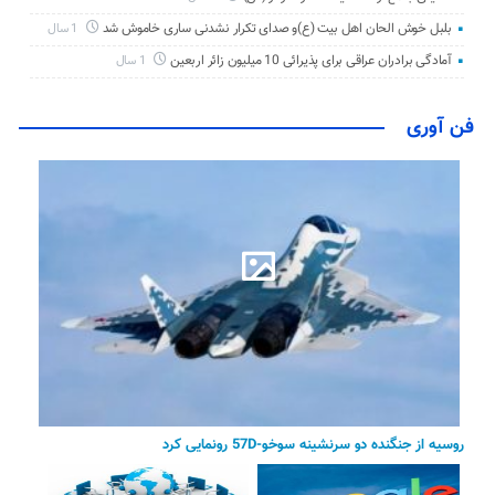
بلبل خوش الحان اهل بیت (ع)و صدای تکرار نشدنی ساری خاموش شد
1 سال
آمادگی برادران عراقی برای پذیرائی 10 میلیون زائر اربعین
1 سال
فن آوری
روسیه از جنگنده دو سرنشینه سوخو-57D رونمایی کرد