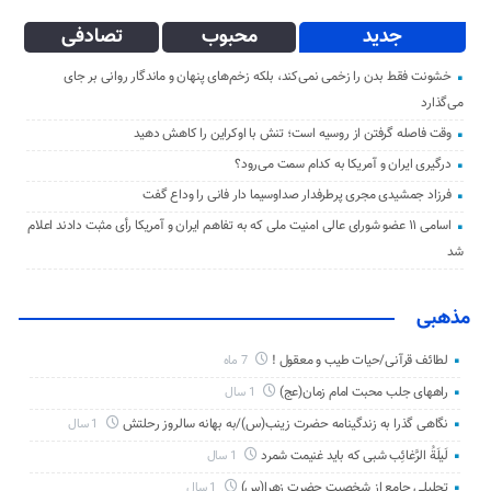
جدید
محبوب
تصادفی
خشونت فقط بدن را زخمی نمی‌کند، بلکه زخم‌های پنهان و ماندگار روانی بر جای
می‌گذارد
وقت فاصله گرفتن از روسیه است؛ تنش با اوکراین را کاهش دهید
درگیری ایران و آمریکا به کدام سمت می‌رود؟
فرزاد جمشیدی مجری پرطرفدار صداوسیما دار فانی را وداع گفت
اسامی ۱۱ عضو شورای عالی امنیت ملی که به تفاهم ایران و آمریکا رأی مثبت دادند اعلام
شد
مذهبی
لطائف قرآنی/حیات طیب و معقول !
7 ماه
راههای جلب محبت امام زمان(عج)
1 سال
نگاهی گذرا به زندگینامه حضرت زینب(س)/به بهانه سالروز رحلتش
1 سال
لَیلَةُ الرَّغائِب شبی که باید غنیمت شمرد
1 سال
تحلیلی جامع از شخصیت حضرت زهرا(س)
1 سال