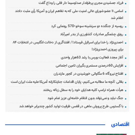
فرزاد جمشیدی مجری پرطرفدار صداوسیما دار فانی را وداع گفت
اسامی ۱۱ عضو شورای عالی امنیت ملی که به تفاهم ایران و آمریکا رأی مثبت دادند
اعلام شد
روسیه از جنگنده دو سرنشینه سوخو-57D رونمایی کرد
رونق چشمگیر صادرات کشاورزی از بندر امیرآباد
احمدی‌نژاد را خدا برای اسرائیل فرستاد! / افشاگری از دخالت انگلیس در انتخابات ۸۴
برای پیروزی احمدی‌نژاد!
آغاز مجدد فعالیت بورس با رشد 63هزار واحدی
افزایش 60درصدی مستمری بگیران تامین اجتماعی
افتتاح نیروگاه 6 مگاواتی خورشیدی در کجور مازندران
بقائی :آنچه ما مطالبه می‌کنیم، پایان اقدامات جنایتکارانه آمریکا علیه ملت ایران است
هیأت همراه ترامپ کلیه هدایای خود را به سطل زباله ریختند
جنگ نباید و نمی‌تواند بدون انتقام خامنه‌ای عزیز تمام شود
با گسترس طرح پرورش ماهی در قفس ظرفیت تولید کشور چندبرابر خواهد شد
اقتصادی