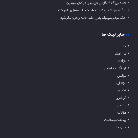
افتتاح نیروگاه 6 مگاواتی خورشیدی در کجور مازندران
هیأت همراه ترامپ کلیه هدایای خود را به سطل زباله ریختند
جنگ نباید و نمی‌تواند بدون انتقام خامنه‌ای عزیز تمام شود
سایر لینک ها
خانه
بین المللی
حوادث
فرهنگی و اجتماعی
سیاسی
مازندران
اقتصادی
فن آوری
مذهبی
مقالات
بهداشت و سلامت
درباره ما