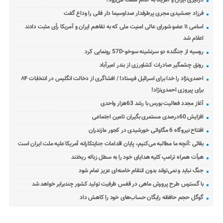
فرزاد جمشیدی مجری پرطرفدار صداوسیما دار فانی را وداع گفت
اسامی ۱۱ عضو شورای عالی امنیت ملی که به تفاهم ایران و آمریکا رأی مثبت دادند
اعلام شد
روسیه از جنگنده دو سرنشینه سوخو-57D رونمایی کرد
رونق چشمگیر صادرات کشاورزی از بندر امیرآباد
احمدی‌نژاد را خدا برای اسرائیل فرستاد! / افشاگری از دخالت انگلیس در انتخابات ۸۴
برای پیروزی احمدی‌نژاد!
آغاز مجدد فعالیت بورس با رشد 63هزار واحدی
افزایش 60درصدی مستمری بگیران تامین اجتماعی
افتتاح نیروگاه 6 مگاواتی خورشیدی در کجور مازندران
بقائی :آنچه ما مطالبه می‌کنیم، پایان اقدامات جنایتکارانه آمریکا علیه ملت ایران است
هیأت همراه ترامپ کلیه هدایای خود را به سطل زباله ریختند
جنگ نباید و نمی‌تواند بدون انتقام خامنه‌ای عزیز تمام شود
با گسترس طرح پرورش ماهی در قفس ظرفیت تولید کشور چندبرابر خواهد شد
گوگل حجم حافظه رایگان حساب‌های خود را کاهش داد