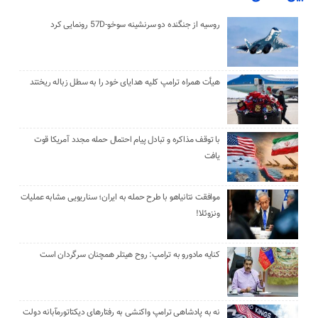
روسیه از جنگنده دو سرنشینه سوخو-57D رونمایی کرد
هیأت همراه ترامپ کلیه هدایای خود را به سطل زباله ریختند
با توقف مذاکره و تبادل پیام احتمال حمله مجدد آمریکا قوت
یافت
موافقت نتانیاهو با طرح حمله به ایران؛ سناریویی مشابه عملیات
ونزوئلا!
کنایه مادورو به ترامپ: روح هیتلر همچنان سرگردان است
نه به پادشاهی ترامپ واکنشی به رفتارهای دیکتاتورمآبانه دولت