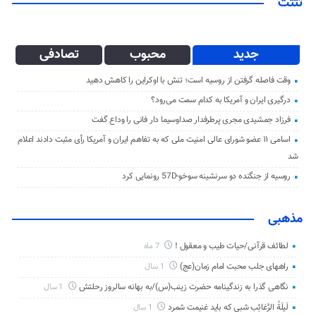
تتتت
جدید
محبوب
تصادفی
وقت فاصله گرفتن از روسیه است؛ تنش با اوکراین را کاهش دهید
درگیری ایران و آمریکا به کدام سمت می‌رود؟
فرزاد جمشیدی مجری پرطرفدار صداوسیما دار فانی را وداع گفت
اسامی ۱۱ عضو شورای عالی امنیت ملی که به تفاهم ایران و آمریکا رأی مثبت دادند اعلام
شد
روسیه از جنگنده دو سرنشینه سوخو-57D رونمایی کرد
مذهبی
لطائف قرآنی/حیات طیب و معقول !
7 ماه
راههای جلب محبت امام زمان(عج)
1 سال
نگاهی گذرا به زندگینامه حضرت زینب(س)/به بهانه سالروز رحلتش
1 سال
لَیلَةُ الرَّغائِب شبی که باید غنیمت شمرد
1 سال