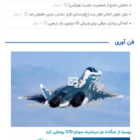
تحلیلی جامع از شخصیت حضرت زهرا(س)
1 سال
بلبل خوش الحان اهل بیت (ع)و صدای تکرار نشدنی ساری خاموش شد
1 سال
آمادگی برادران عراقی برای پذیرائی 10 میلیون زائر اربعین
1 سال
فن آوری
روسیه از جنگنده دو سرنشینه سوخو-57D رونمایی کرد