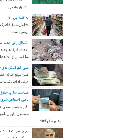
آغاز مجدد فعالیت بو
63هزار واحدی
به گفته وزیر کار
افزایش مبلغ کالابرگ
بررسی است
اشتغال زائی جدید در
احداث کارخانه جدید 
ساختمانی از نخاله‌ها
علی رقم اعلان های ق
هنوز مبلغ اضافه حقو
دولت اعلام نشده ا
متناسب سازی حقوق 
تامین اجتماعی شروع
آغاز متناسب سازی ح
مستمری بگیران تامین
ابتدای سال 1404
امروز جبر ژئوپلیتیک ب