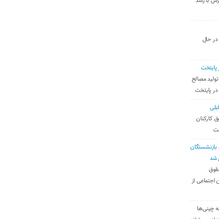
رس با رشد
 در حال
 پایتخت
تولید مصالح
 در پایتخت
بلی
ق کارکنان
ست
بازنشستگان
 شد
قوق
 اجتماعی از
ه چینی‌ها