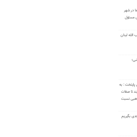
ا در شهر
ی مسئول
الله لبنان
شی؛
 پایتخت : به
د تا صفات
مذهبی نسبت
دی بگیریم