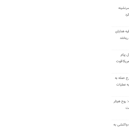
سرنشینه
یه هدایای
ریختند
ل پیام
ریکا قوت
رح حمله به
به عملیات
: روح هیتلر
ست
 واکنشی به