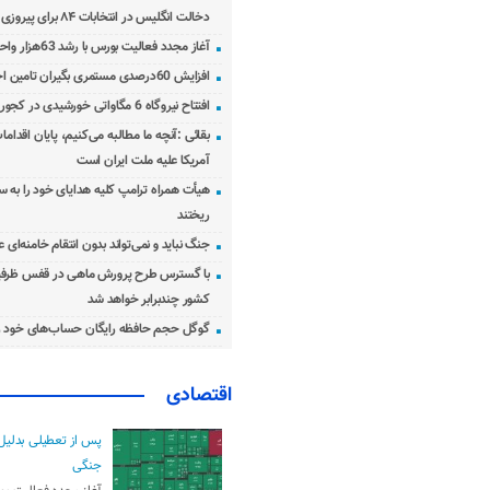
دخالت انگلیس در انتخابات ۸۴ برای پیروزی احمدی‌نژاد!
آغاز مجدد فعالیت بورس با رشد 63هزار واحدی
افزایش 60درصدی مستمری بگیران تامین اجتماعی
افتتاح نیروگاه 6 مگاواتی خورشیدی در کجور مازندران
بقائی :آنچه ما مطالبه می‌کنیم، پایان اقدامات
آمریکا علیه ملت ایران است
هیأت همراه ترامپ کلیه هدایای خود را به س
ریختند
جنگ نباید و نمی‌تواند بدون انتقام خامنه‌ای 
با گسترس طرح پرورش ماهی در قفس ظرفی
کشور چندبرابر خواهد شد
گوگل حجم حافظه رایگان حساب‌های خود ر
اقتصادی
پس از تعطیلی بدلیل
جنگی