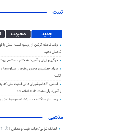
تتتت
جدید
محبوب
ت
وقت فاصله گرفتن از روسیه است؛ تنش با اوک
کاهش دهید
درگیری ایران و آمریکا به کدام سمت می‌رود؟
فرزاد جمشیدی مجری پرطرفدار صداوسیما دار 
گفت
اسامی ۱۱ عضو شورای عالی امنیت ملی که ب
و آمریکا رأی مثبت دادند اعلام شد
روسیه از جنگنده دو سرنشینه سوخو-57D رونمایی کرد
مذهبی
لطائف قرآنی/حیات طیب و معقول !
7 ماه