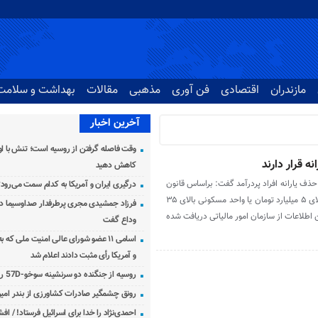
مازندران
اقتصادی
فن آوری
مذهبی
مقالات
بهداشت و سلامت
آخرین اخبار
وقت فاصله گرفتن از روسیه است؛ تنش با اوک
کاهش دهید
ذف یارانه افراد پردرآمد گفت: براساس قانون
درگیری ایران و آمریکا به کدام سمت می‌رود
بودجه، یارانه افرادی که دارای خودروی بالای ۵ میلیارد تومان یا واحد مسکونی بالای ۳۵
فرزاد جمشیدی مجری پرطرفدار صداوسیما دار
 اطلاعات از سازمان امور مالیاتی دریافت شده
وداع گفت
اسامی ۱۱ عضو شورای عالی امنیت ملی که 
و آمریکا رأی مثبت دادند اعلام شد
روسیه از جنگنده دو سرنشینه سوخو-57D رونمایی کرد
رونق چشمگیر صادرات کشاورزی از بندر امیرآ
احمدی‌نژاد را خدا برای اسرائیل فرستاد! / اف