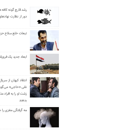
رشد قارچ گونه کافه ه
دور از نظارت نهادها
تبعات خلع سلاح حزب 
ابعاد جدید یک فروپا
انتقاد کیهان از سریال
نقی «حاجی» می‌گوین
زشت او را به افراد 
بدهند
مه گرفتگی مغزی را ج