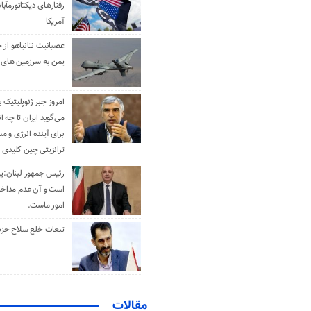
رفتارهای دیکتاتورمآبا
آمریکا
عصبانیت نتانیاهو از 
یمن به سرزمین های 
امروز جبر ژئوپلیتیک ب
می‌گوید ایران تا چه ان
برای آینده انرژی و م
ترانزیتی چین کلیدی 
رئیس جمهور لبنان:پی
است و آن عدم مداخله
امور ماست.
تبعات خلع سلاح حزب 
مقالات