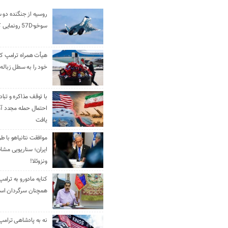
روسیه از جنگنده دو 
سوخو-57D رونمایی کرد
هیأت همراه ترامپ کل
خود را به سطل زباله 
با توقف مذاکره و تباد
احتمال حمله مجدد آم
یافت
موافقت نتانیاهو با ط
ایران؛ سناریویی مشا
ونزوئلا!
کنایه مادورو به ترامپ
همچنان سرگردان ا
نه به پادشاهی ترامپ