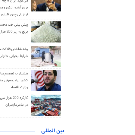
می‌گوید ایران تا چه ان
برای آینده انرژی و م
ترانزیتی چین کلیدی 
پیش بینی افت محس
برنج به زیر 200 هزارتومان
رشد شاخص فلاکت در 
شرایط بحرانی خانوار ا
هشدار به تصمیم ساز
کشور برای معرفی مدن
وزارت اقتصاد
کارکرد 200 هزا
در بنادر مازندران
بین المللی