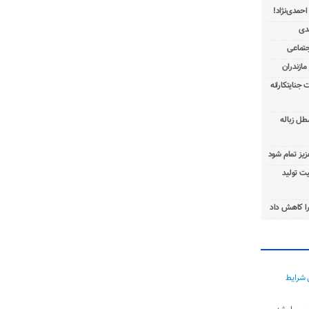
 جنایتکارانه
طل زباله
عزیز تمام شود
ت تولید
ا کاهش داد
 شرایط