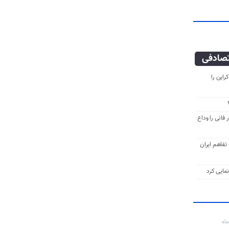
صادفی
راین را
فانی را وداع
ه تفاهم ایران