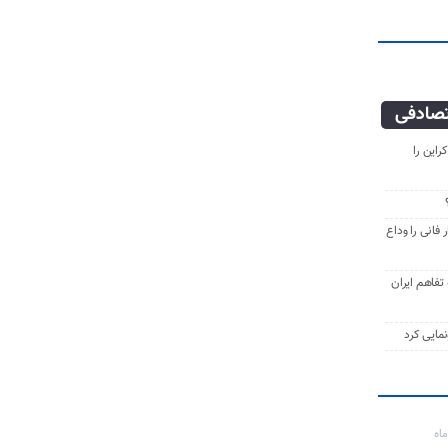
صادفی
راین را
فانی را وداع
ه تفاهم ایران