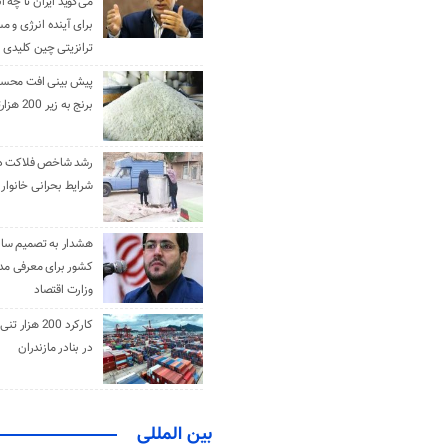
می‌گوید ایران تا چه ان
برای آینده انرژی و م
ترانزیتی چین کلیدی 
پیش بینی افت محس
برنج به زیر 200 هزارتومان
رشد شاخص فلاکت در 
شرایط بحرانی خانوار ا
هشدار به تصمیم ساز
کشور برای معرفی مدن
وزارت اقتصاد
کارکرد 200 هزا
در بنادر مازندران
بین المللی