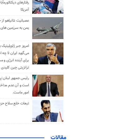
رفتارهای دیکتاتورمآبا
آمریکا
عصبانیت نتانیاهو از 
یمن به سرزمین های 
امروز جبر ژئوپلیتیک ب
می‌گوید ایران تا چه ان
برای آینده انرژی و م
ترانزیتی چین کلیدی 
رئیس جمهور لبنان:پی
است و آن عدم مداخله
امور ماست.
تبعات خلع سلاح حزب 
مقالات