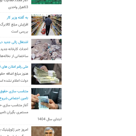
آغاز مجدد فعالیت بو
63هزار واحدی
به گفته وزیر کار
افزایش مبلغ کالابرگ
بررسی است
اشتغال زائی جدید در
احداث کارخانه جدید 
ساختمانی از نخاله‌ها
علی رقم اعلان های ق
هنوز مبلغ اضافه حقو
دولت اعلام نشده ا
متناسب سازی حقوق 
تامین اجتماعی شروع
آغاز متناسب سازی ح
مستمری بگیران تامین
ابتدای سال 1404
امروز جبر ژئوپلیتیک ب