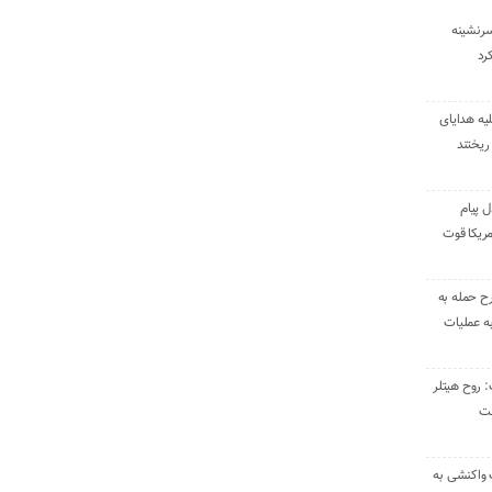
سرنشینه
یه هدایای
ریختند
ل پیام
ریکا قوت
رح حمله به
به عملیات
: روح هیتلر
ست
 واکنشی به