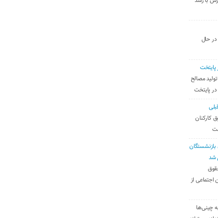
رس با رشد
 در حال
 پایتخت
تولید مصالح
 در پایتخت
بلی
ق کارکنان
ست
بازنشستگان
 شد
قوق
 اجتماعی از
ه چینی‌ها