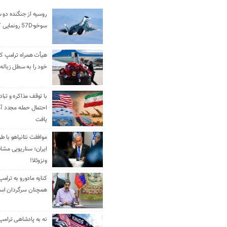
روسیه از جنگنده دو 
سوخو-57D رونمایی کرد
هیأت همراه ترامپ کل
خود را به سطل زباله 
با توقف مذاکره و تباد
احتمال حمله مجدد آم
یافت
موافقت نتانیاهو با ط
ایران؛ سناریویی مشا
ونزوئلا!
کنایه مادورو به ترامپ
همچنان سرگردان ا
نه به پادشاهی ترامپ