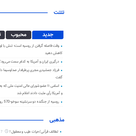
تتتت
جدید
محبوب
ت
وقت فاصله گرفتن از روسیه است؛ تنش با اوک
کاهش دهید
درگیری ایران و آمریکا به کدام سمت می‌رود؟
فرزاد جمشیدی مجری پرطرفدار صداوسیما دار 
گفت
اسامی ۱۱ عضو شورای عالی امنیت ملی که ب
و آمریکا رأی مثبت دادند اعلام شد
روسیه از جنگنده دو سرنشینه سوخو-57D رونمایی کرد
مذهبی
لطائف قرآنی/حیات طیب و معقول !
7 ماه