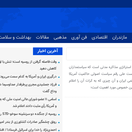
مازندران
اقتصادی
فن آوری
مذهبی
مقالات
بهداشت و سلامت
آخرین اخبار
وقت فاصله گرفتن از روسیه است؛ تنش با اوک
ستراتژی مذاکره مدتی است که سیاستمداران
کاهش دهید
است علی رقم سیاست اصولی حاکمیت آمریکا
درگیری ایران و آمریکا به کدام سمت می‌رود
ی ایران و آن چیزی که به کرات آن را اعلام
فرزاد جمشیدی مجری پرطرفدار صداوسیما دار
وداع گفت
اسامی ۱۱ عضو شورای عالی امنیت ملی که 
و آمریکا رأی مثبت دادند اعلام شد
روسیه از جنگنده دو سرنشینه سوخو-57D رونمایی کرد
رونق چشمگیر صادرات کشاورزی از بندر امیرآ
احمدی‌نژاد را خدا برای اسرائیل فرستاد! / اف