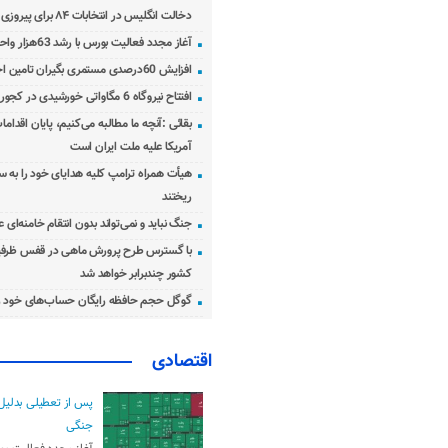
دخالت انگلیس در انتخابات ۸۴ برای پیروزی احمدی‌نژاد!
آغاز مجدد فعالیت بورس با رشد 63هزار واحدی
افزایش 60درصدی مستمری بگیران تامین اجتماعی
افتتاح نیروگاه 6 مگاواتی خورشیدی در کجور مازندران
بقائی :آنچه ما مطالبه می‌کنیم، پایان اقدامات
آمریکا علیه ملت ایران است
هیأت همراه ترامپ کلیه هدایای خود را به س
ریختند
جنگ نباید و نمی‌تواند بدون انتقام خامنه‌ای 
با گسترس طرح پرورش ماهی در قفس ظرفی
کشور چندبرابر خواهد شد
گوگل حجم حافظه رایگان حساب‌های خود ر
اقتصادی
پس از تعطیلی بدلیل
جنگی