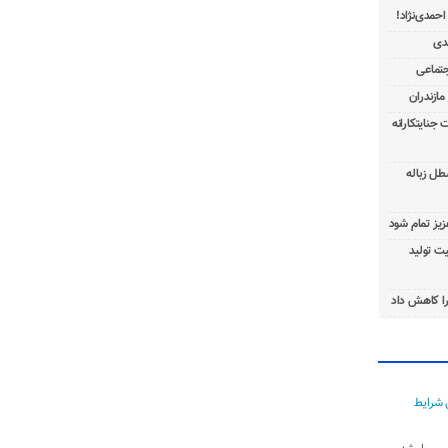
 جنایتکارانه
طل زباله
عزیز تمام شود
ت تولید
ا کاهش داد
 شرایط