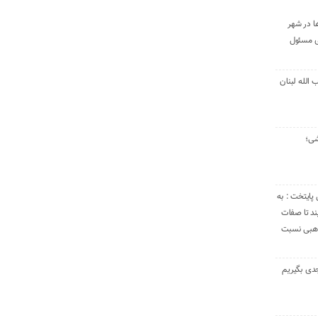
ا در شهر
ی مسئول
الله لبنان
شی؛
 پایتخت : به
د تا صفات
مذهبی نسبت
دی بگیریم