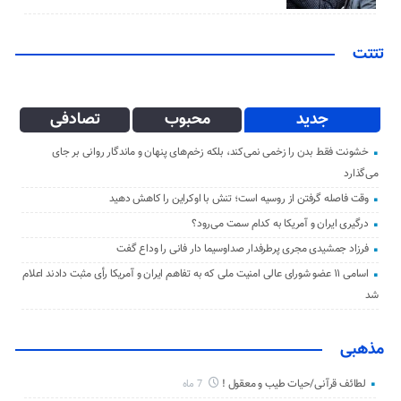
تتتت
جدید
محبوب
تصادفی
خشونت فقط بدن را زخمی نمی‌کند، بلکه زخم‌های پنهان و ماندگار روانی بر جای
می‌گذارد
وقت فاصله گرفتن از روسیه است؛ تنش با اوکراین را کاهش دهید
درگیری ایران و آمریکا به کدام سمت می‌رود؟
فرزاد جمشیدی مجری پرطرفدار صداوسیما دار فانی را وداع گفت
اسامی ۱۱ عضو شورای عالی امنیت ملی که به تفاهم ایران و آمریکا رأی مثبت دادند اعلام
شد
مذهبی
لطائف قرآنی/حیات طیب و معقول !
7 ماه