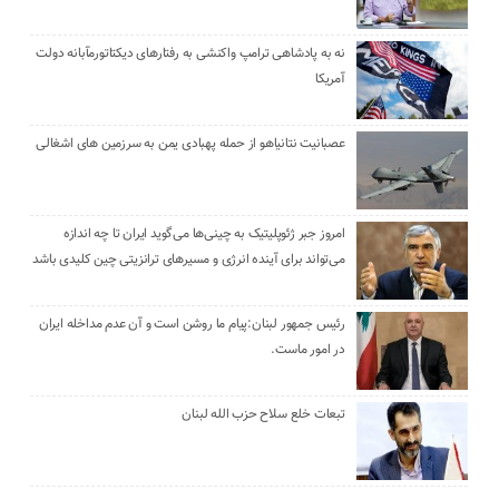
نه به پادشاهی ترامپ واکنشی به رفتارهای دیکتاتورمآبانه دولت
آمریکا
عصبانیت نتانیاهو از حمله پهبادی یمن به سرزمین های اشغالی
امروز جبر ژئوپلیتیک به چینی‌ها می‌گوید ایران تا چه اندازه
می‌تواند برای آینده انرژی و مسیرهای ترانزیتی چین کلیدی باشد
رئیس جمهور لبنان:پیام ما روشن است و آن عدم مداخله ایران
در امور ماست.
تبعات خلع سلاح حزب الله لبنان