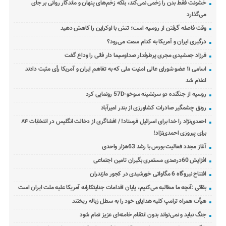
خشونت فقط بدن را زخمی نمی‌کند، بلکه زخم‌های پنهان و ماندگار روانی بر جای
می‌گذارد
وقت فاصله گرفتن از روسیه است؛ تنش با اوکراین را کاهش دهید
درگیری ایران و آمریکا به کدام سمت می‌رود؟
فرزاد جمشیدی مجری پرطرفدار صداوسیما دار فانی را وداع گفت
اسامی ۱۱ عضو شورای عالی امنیت ملی که به تفاهم ایران و آمریکا رأی مثبت دادند
اعلام شد
روسیه از جنگنده دو سرنشینه سوخو-57D رونمایی کرد
رونق چشمگیر صادرات کشاورزی از بندر امیرآباد
احمدی‌نژاد را خدا برای اسرائیل فرستاد! / افشاگری از دخالت انگلیس در انتخابات ۸۴
برای پیروزی احمدی‌نژاد!
آغاز مجدد فعالیت بورس با رشد 63هزار واحدی
افزایش 60درصدی مستمری بگیران تامین اجتماعی
افتتاح نیروگاه 6 مگاواتی خورشیدی در کجور مازندران
بقائی :آنچه ما مطالبه می‌کنیم، پایان اقدامات جنایتکارانه آمریکا علیه ملت ایران است
هیأت همراه ترامپ کلیه هدایای خود را به سطل زباله ریختند
جنگ نباید و نمی‌تواند بدون انتقام خامنه‌ای عزیز تمام شود