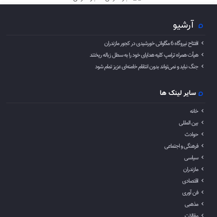
آرشیو
افتتاح نیروگاه 6 مگاواتی خورشیدی در کجور مازندران
هیأت همراه ترامپ کلیه هدایای خود را به سطل زباله ریختند
جنگ نباید و نمی‌تواند بدون انتقام خامنه‌ای عزیز تمام شود
سایر لینک ها
خانه
بین المللی
حوادث
فرهنگی و اجتماعی
سیاسی
مازندران
اقتصادی
فن آوری
مذهبی
مقالات