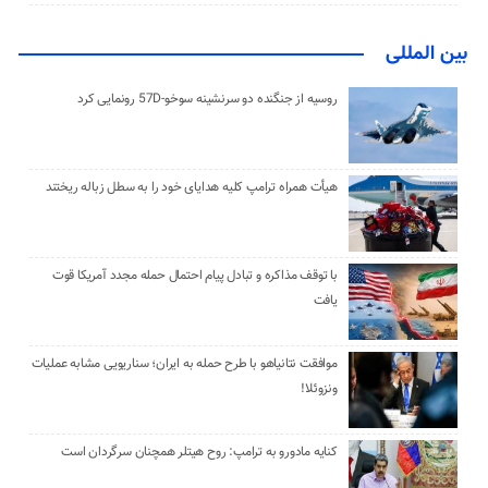
بین المللی
روسیه از جنگنده دو سرنشینه سوخو-57D رونمایی کرد
هیأت همراه ترامپ کلیه هدایای خود را به سطل زباله ریختند
با توقف مذاکره و تبادل پیام احتمال حمله مجدد آمریکا قوت
یافت
موافقت نتانیاهو با طرح حمله به ایران؛ سناریویی مشابه عملیات
ونزوئلا!
کنایه مادورو به ترامپ: روح هیتلر همچنان سرگردان است