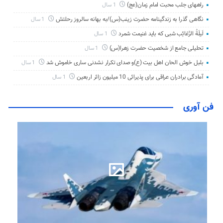
راههای جلب محبت امام زمان(عج)
1 سال
نگاهی گذرا به زندگینامه حضرت زینب(س)/به بهانه سالروز رحلتش
1 سال
لَیلَةُ الرَّغائِب شبی که باید غنیمت شمرد
1 سال
تحلیلی جامع از شخصیت حضرت زهرا(س)
1 سال
بلبل خوش الحان اهل بیت (ع)و صدای تکرار نشدنی ساری خاموش شد
1 سال
آمادگی برادران عراقی برای پذیرائی 10 میلیون زائر اربعین
1 سال
فن آوری