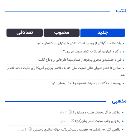
تتتت
جدید
محبوب
تصادفی
وقت فاصله گرفتن از روسیه است؛ تنش با اوکراین را کاهش دهید
درگیری ایران و آمریکا به کدام سمت می‌رود؟
فرزاد جمشیدی مجری پرطرفدار صداوسیما دار فانی را وداع گفت
اسامی ۱۱ عضو شورای عالی امنیت ملی که به تفاهم ایران و آمریکا رأی مثبت دادند اعلام
شد
روسیه از جنگنده دو سرنشینه سوخو-57D رونمایی کرد
مذهبی
لطائف قرآنی/حیات طیب و معقول !
7 ماه
راههای جلب محبت امام زمان(عج)
1 سال
نگاهی گذرا به زندگینامه حضرت زینب(س)/به بهانه سالروز رحلتش
1 سال