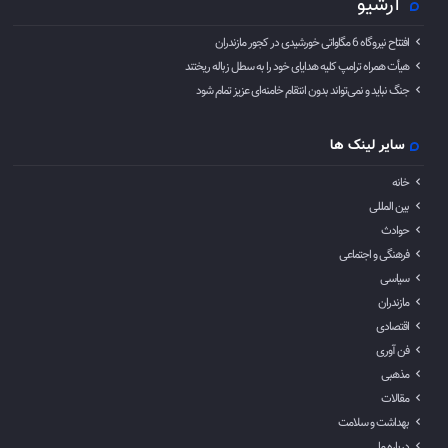
آرشیو
افتتاح نیروگاه 6 مگاواتی خورشیدی در کجور مازندران
هیأت همراه ترامپ کلیه هدایای خود را به سطل زباله ریختند
جنگ نباید و نمی‌تواند بدون انتقام خامنه‌ای عزیز تمام شود
سایر لینک ها
خانه
بین المللی
حوادث
فرهنگی و اجتماعی
سیاسی
مازندران
اقتصادی
فن آوری
مذهبی
مقالات
بهداشت و سلامت
درباره ما