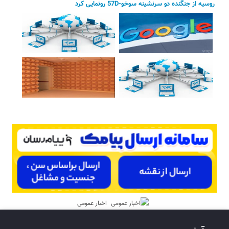
روسیه از جنگنده دو سرنشینه سوخو-57D رونمایی کرد
اخبار عمومی