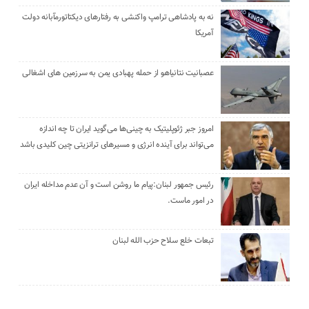
نه به پادشاهی ترامپ واکنشی به رفتارهای دیکتاتورمآبانه دولت
آمریکا
عصبانیت نتانیاهو از حمله پهبادی یمن به سرزمین های اشغالی
امروز جبر ژئوپلیتیک به چینی‌ها می‌گوید ایران تا چه اندازه
می‌تواند برای آینده انرژی و مسیرهای ترانزیتی چین کلیدی باشد
رئیس جمهور لبنان:پیام ما روشن است و آن عدم مداخله ایران
در امور ماست.
تبعات خلع سلاح حزب الله لبنان