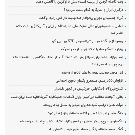
وقت فاصله گرفتن از روسیه است؛ تنش با اوکراین را کاهش دهید
درگیری ایران و آمریکا به کدام سمت می‌رود؟
فرزاد جمشیدی مجری پرطرفدار صداوسیما دار فانی را وداع گفت
اسامی ۱۱ عضو شورای عالی امنیت ملی که به تفاهم ایران و آمریکا رأی مثبت دادند
اعلام شد
روسیه از جنگنده دو سرنشینه سوخو-57D رونمایی کرد
رونق چشمگیر صادرات کشاورزی از بندر امیرآباد
احمدی‌نژاد را خدا برای اسرائیل فرستاد! / افشاگری از دخالت انگلیس در انتخابات ۸۴
برای پیروزی احمدی‌نژاد!
آغاز مجدد فعالیت بورس با رشد 63هزار واحدی
افزایش 60درصدی مستمری بگیران تامین اجتماعی
افتتاح نیروگاه 6 مگاواتی خورشیدی در کجور مازندران
بقائی :آنچه ما مطالبه می‌کنیم، پایان اقدامات جنایتکارانه آمریکا علیه ملت ایران است
هیأت همراه ترامپ کلیه هدایای خود را به سطل زباله ریختند
جنگ نباید و نمی‌تواند بدون انتقام خامنه‌ای عزیز تمام شود
با گسترس طرح پرورش ماهی در قفس ظرفیت تولید کشور چندبرابر خواهد شد
گوگل حجم حافظه رایگان حساب‌های خود را کاهش داد