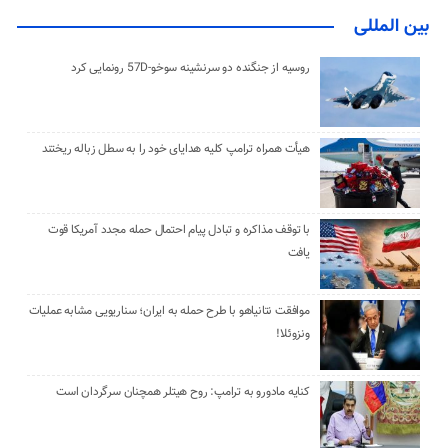
بین المللی
روسیه از جنگنده دو سرنشینه سوخو-57D رونمایی کرد
هیأت همراه ترامپ کلیه هدایای خود را به سطل زباله ریختند
با توقف مذاکره و تبادل پیام احتمال حمله مجدد آمریکا قوت
یافت
موافقت نتانیاهو با طرح حمله به ایران؛ سناریویی مشابه عملیات
ونزوئلا!
کنایه مادورو به ترامپ: روح هیتلر همچنان سرگردان است