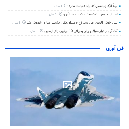
لَیلَةُ الرَّغائِب شبی که باید غنیمت شمرد
1 سال
تحلیلی جامع از شخصیت حضرت زهرا(س)
1 سال
بلبل خوش الحان اهل بیت (ع)و صدای تکرار نشدنی ساری خاموش شد
1 سال
آمادگی برادران عراقی برای پذیرائی 10 میلیون زائر اربعین
1 سال
فن آوری