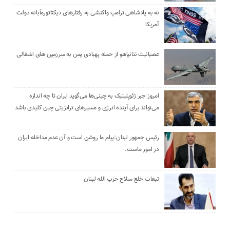
نه به پادشاهی ترامپ واکنشی به رفتارهای دیکتاتورمآبانه دولت
آمریکا
عصبانیت نتانیاهو از حمله پهبادی یمن به سرزمین های اشغالی
امروز جبر ژئوپلیتیک به چینی‌ها می‌گوید ایران تا چه اندازه
می‌تواند برای آینده انرژی و مسیرهای ترانزیتی چین کلیدی باشد
رئیس جمهور لبنان:پیام ما روشن است و آن عدم مداخله ایران
در امور ماست.
تبعات خلع سلاح حزب الله لبنان