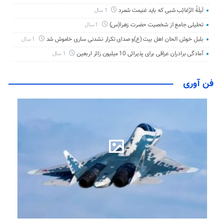
لَیلَةُ الرَّغائِب شبی که باید غنیمت شمرد
1 سال
تحلیلی جامع از شخصیت حضرت زهرا(س)
1 سال
بلبل خوش الحان اهل بیت (ع)و صدای تکرار نشدنی ساری خاموش شد
1 سال
آمادگی برادران عراقی برای پذیرائی 10 میلیون زائر اربعین
1 سال
فن آوری