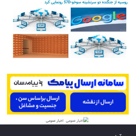
روسیه از جنگنده دو سرنشینه سوخو-57D رونمایی کرد
اخبار عمومی