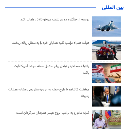
بین المللی
روسیه از جنگنده دو سرنشینه سوخو-57D رونمایی کرد
هیأت همراه ترامپ کلیه هدایای خود را به سطل زباله ریختند
با توقف مذاکره و تبادل پیام احتمال حمله مجدد آمریکا قوت
یافت
موافقت نتانیاهو با طرح حمله به ایران؛ سناریویی مشابه عملیات
ونزوئلا!
کنایه مادورو به ترامپ: روح هیتلر همچنان سرگردان است