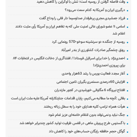
وقت فاصله گرفتن از روسیه است؛ تنش با اوکراین را کاهش دهید
درگیری ایران و آمریکا به کدام سمت می‌رود؟
فرزاد جمشیدی مجری پرطرفدار صداوسیما دار فانی را وداع گفت
اسامی ۱۱ عضو شورای عالی امنیت ملی که به تفاهم ایران و آمریکا رأی مثبت دادند
اعلام شد
روسیه از جنگنده دو سرنشینه سوخو-57D رونمایی کرد
رونق چشمگیر صادرات کشاورزی از بندر امیرآباد
احمدی‌نژاد را خدا برای اسرائیل فرستاد! / افشاگری از دخالت انگلیس در انتخابات ۸۴
برای پیروزی احمدی‌نژاد!
آغاز مجدد فعالیت بورس با رشد 63هزار واحدی
افزایش 60درصدی مستمری بگیران تامین اجتماعی
افتتاح نیروگاه 6 مگاواتی خورشیدی در کجور مازندران
بقائی :آنچه ما مطالبه می‌کنیم، پایان اقدامات جنایتکارانه آمریکا علیه ملت ایران است
هیأت همراه ترامپ کلیه هدایای خود را به سطل زباله ریختند
جنگ نباید و نمی‌تواند بدون انتقام خامنه‌ای عزیز تمام شود
با گسترس طرح پرورش ماهی در قفس ظرفیت تولید کشور چندبرابر خواهد شد
گوگل حجم حافظه رایگان حساب‌های خود را کاهش داد