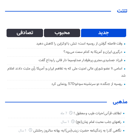
تتتت
جدید
محبوب
تصادفی
وقت فاصله گرفتن از روسیه است؛ تنش با اوکراین را کاهش دهید
درگیری ایران و آمریکا به کدام سمت می‌رود؟
فرزاد جمشیدی مجری پرطرفدار صداوسیما دار فانی را وداع گفت
اسامی ۱۱ عضو شورای عالی امنیت ملی که به تفاهم ایران و آمریکا رأی مثبت دادند اعلام
شد
روسیه از جنگنده دو سرنشینه سوخو-57D رونمایی کرد
مذهبی
لطائف قرآنی/حیات طیب و معقول !
7 ماه
راههای جلب محبت امام زمان(عج)
1 سال
نگاهی گذرا به زندگینامه حضرت زینب(س)/به بهانه سالروز رحلتش
1 سال