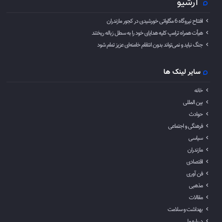
آرشیو
افتتاح نیروگاه 6 مگاواتی خورشیدی در کجور مازندران
هیأت همراه ترامپ کلیه هدایای خود را به سطل زباله ریختند
جنگ نباید و نمی‌تواند بدون انتقام خامنه‌ای عزیز تمام شود
سایر لینک ها
خانه
بین المللی
حوادث
فرهنگی و اجتماعی
سیاسی
مازندران
اقتصادی
فن آوری
مذهبی
مقالات
بهداشت و سلامت
درباره ما