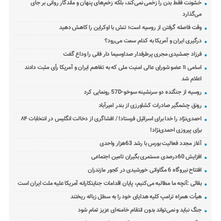
خشونت فقط بدن را زخمی نمی‌کند، بلکه زخم‌های پنهان و ماندگار روانی بر جای
می‌گذارد
وقت فاصله گرفتن از روسیه است؛ تنش با اوکراین را کاهش دهید
درگیری ایران و آمریکا به کدام سمت می‌رود؟
فرزاد جمشیدی مجری پرطرفدار صداوسیما دار فانی را وداع گفت
اسامی ۱۱ عضو شورای عالی امنیت ملی که به تفاهم ایران و آمریکا رأی مثبت دادند
اعلام شد
روسیه از جنگنده دو سرنشینه سوخو-57D رونمایی کرد
رونق چشمگیر صادرات کشاورزی از بندر امیرآباد
احمدی‌نژاد را خدا برای اسرائیل فرستاد! / افشاگری از دخالت انگلیس در انتخابات ۸۴
برای پیروزی احمدی‌نژاد!
آغاز مجدد فعالیت بورس با رشد 63هزار واحدی
افزایش 60درصدی مستمری بگیران تامین اجتماعی
افتتاح نیروگاه 6 مگاواتی خورشیدی در کجور مازندران
بقائی :آنچه ما مطالبه می‌کنیم، پایان اقدامات جنایتکارانه آمریکا علیه ملت ایران است
هیأت همراه ترامپ کلیه هدایای خود را به سطل زباله ریختند
جنگ نباید و نمی‌تواند بدون انتقام خامنه‌ای عزیز تمام شود