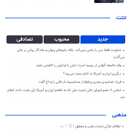
تتتت
جدید
محبوب
تصادفی
خشونت فقط بدن را زخمی نمی‌کند، بلکه زخم‌های پنهان و ماندگار روانی بر جای
می‌گذارد
وقت فاصله گرفتن از روسیه است؛ تنش با اوکراین را کاهش دهید
درگیری ایران و آمریکا به کدام سمت می‌رود؟
فرزاد جمشیدی مجری پرطرفدار صداوسیما دار فانی را وداع گفت
اسامی ۱۱ عضو شورای عالی امنیت ملی که به تفاهم ایران و آمریکا رأی مثبت دادند اعلام
شد
مذهبی
لطائف قرآنی/حیات طیب و معقول !
7 ماه