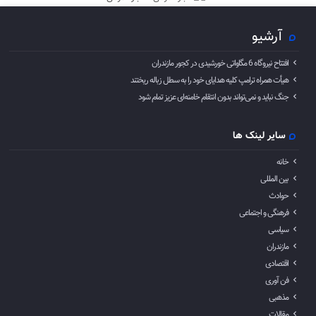
آرشیو
افتتاح نیروگاه 6 مگاواتی خورشیدی در کجور مازندران
هیأت همراه ترامپ کلیه هدایای خود را به سطل زباله ریختند
جنگ نباید و نمی‌تواند بدون انتقام خامنه‌ای عزیز تمام شود
سایر لینک ها
خانه
بین المللی
حوادث
فرهنگی و اجتماعی
سیاسی
مازندران
اقتصادی
فن آوری
مذهبی
مقالات