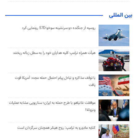
بین المللی
روسیه از جنگنده دو سرنشینه سوخو-57D رونمایی کرد
هیأت همراه ترامپ کلیه هدایای خود را به سطل زباله ریختند
با توقف مذاکره و تبادل پیام احتمال حمله مجدد آمریکا قوت
یافت
موافقت نتانیاهو با طرح حمله به ایران؛ سناریویی مشابه عملیات
ونزوئلا!
کنایه مادورو به ترامپ: روح هیتلر همچنان سرگردان است