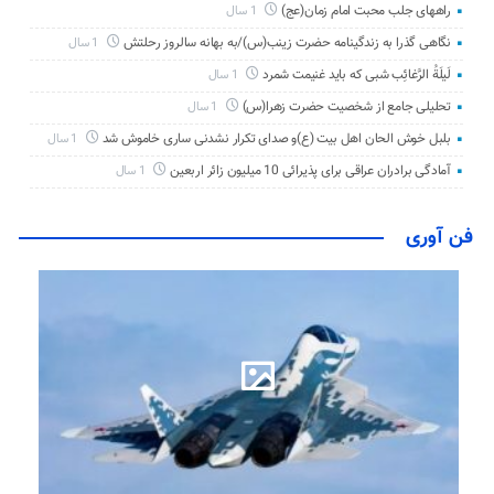
راههای جلب محبت امام زمان(عج)
1 سال
نگاهی گذرا به زندگینامه حضرت زینب(س)/به بهانه سالروز رحلتش
1 سال
لَیلَةُ الرَّغائِب شبی که باید غنیمت شمرد
1 سال
تحلیلی جامع از شخصیت حضرت زهرا(س)
1 سال
بلبل خوش الحان اهل بیت (ع)و صدای تکرار نشدنی ساری خاموش شد
1 سال
آمادگی برادران عراقی برای پذیرائی 10 میلیون زائر اربعین
1 سال
فن آوری