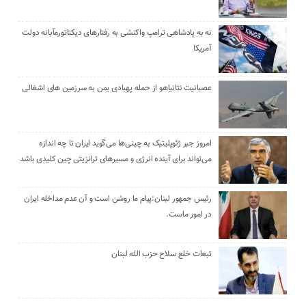
نه به پادشاهی ترامپ واکنشی به رفتارهای دیکتاتورمآبانه دولت
آمریکا
عصبانیت نتانیاهو از حمله پهبادی یمن به سرزمین های اشغالی
امروز جبر ژئوپلیتیک به چینی‌ها می‌گوید ایران تا چه اندازه
می‌تواند برای آینده انرژی و مسیرهای ترانزیتی چین کلیدی باشد
رئیس جمهور لبنان:پیام ما روشن است و آن عدم مداخله ایران
در امور ماست.
تبعات خلع سلاح حزب الله لبنان