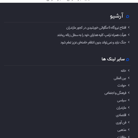
آرشیو
افتتاح نیروگاه 6 مگاواتی خورشیدی در کجور مازندران
هیأت همراه ترامپ کلیه هدایای خود را به سطل زباله ریختند
جنگ نباید و نمی‌تواند بدون انتقام خامنه‌ای عزیز تمام شود
سایر لینک ها
خانه
بین المللی
حوادث
فرهنگی و اجتماعی
سیاسی
مازندران
اقتصادی
فن آوری
مذهبی
مقالات