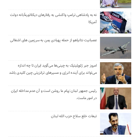
نه به پادشاهی ترامپ واکنشی به رفتارهای دیکتاتورمآبانه دولت
آمریکا
عصبانیت نتانیاهو از حمله پهبادی یمن به سرزمین های اشغالی
امروز جبر ژئوپلیتیک به چینی‌ها می‌گوید ایران تا چه اندازه
می‌تواند برای آینده انرژی و مسیرهای ترانزیتی چین کلیدی باشد
رئیس جمهور لبنان:پیام ما روشن است و آن عدم مداخله ایران
در امور ماست.
تبعات خلع سلاح حزب الله لبنان