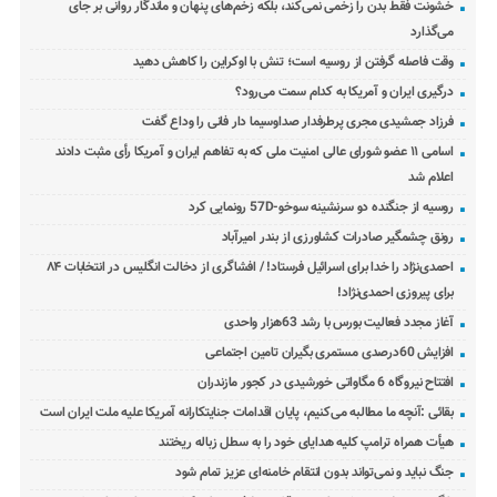
خشونت فقط بدن را زخمی نمی‌کند، بلکه زخم‌های پنهان و ماندگار روانی بر جای
می‌گذارد
وقت فاصله گرفتن از روسیه است؛ تنش با اوکراین را کاهش دهید
درگیری ایران و آمریکا به کدام سمت می‌رود؟
فرزاد جمشیدی مجری پرطرفدار صداوسیما دار فانی را وداع گفت
اسامی ۱۱ عضو شورای عالی امنیت ملی که به تفاهم ایران و آمریکا رأی مثبت دادند
اعلام شد
روسیه از جنگنده دو سرنشینه سوخو-57D رونمایی کرد
رونق چشمگیر صادرات کشاورزی از بندر امیرآباد
احمدی‌نژاد را خدا برای اسرائیل فرستاد! / افشاگری از دخالت انگلیس در انتخابات ۸۴
برای پیروزی احمدی‌نژاد!
آغاز مجدد فعالیت بورس با رشد 63هزار واحدی
افزایش 60درصدی مستمری بگیران تامین اجتماعی
افتتاح نیروگاه 6 مگاواتی خورشیدی در کجور مازندران
بقائی :آنچه ما مطالبه می‌کنیم، پایان اقدامات جنایتکارانه آمریکا علیه ملت ایران است
هیأت همراه ترامپ کلیه هدایای خود را به سطل زباله ریختند
جنگ نباید و نمی‌تواند بدون انتقام خامنه‌ای عزیز تمام شود