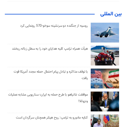
بین المللی
روسیه از جنگنده دو سرنشینه سوخو-57D رونمایی کرد
هیأت همراه ترامپ کلیه هدایای خود را به سطل زباله ریختند
با توقف مذاکره و تبادل پیام احتمال حمله مجدد آمریکا قوت
یافت
موافقت نتانیاهو با طرح حمله به ایران؛ سناریویی مشابه عملیات
ونزوئلا!
کنایه مادورو به ترامپ: روح هیتلر همچنان سرگردان است