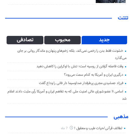
تتتت
جدید
محبوب
تصادفی
خشونت فقط بدن را زخمی نمی‌کند، بلکه زخم‌های پنهان و ماندگار روانی بر جای
می‌گذارد
وقت فاصله گرفتن از روسیه است؛ تنش با اوکراین را کاهش دهید
درگیری ایران و آمریکا به کدام سمت می‌رود؟
فرزاد جمشیدی مجری پرطرفدار صداوسیما دار فانی را وداع گفت
اسامی ۱۱ عضو شورای عالی امنیت ملی که به تفاهم ایران و آمریکا رأی مثبت دادند اعلام
شد
مذهبی
لطائف قرآنی/حیات طیب و معقول !
7 ماه