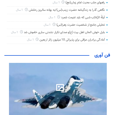
راههای جلب محبت امام زمان(عج)
1 سال
نگاهی گذرا به زندگینامه حضرت زینب(س)/به بهانه سالروز رحلتش
1 سال
لَیلَةُ الرَّغائِب شبی که باید غنیمت شمرد
1 سال
تحلیلی جامع از شخصیت حضرت زهرا(س)
1 سال
بلبل خوش الحان اهل بیت (ع)و صدای تکرار نشدنی ساری خاموش شد
1 سال
آمادگی برادران عراقی برای پذیرائی 10 میلیون زائر اربعین
1 سال
فن آوری