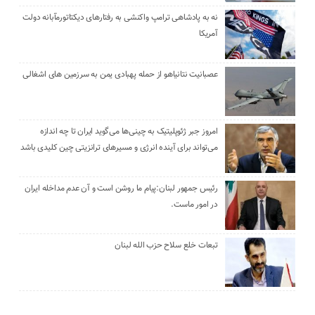
نه به پادشاهی ترامپ واکنشی به رفتارهای دیکتاتورمآبانه دولت
آمریکا
عصبانیت نتانیاهو از حمله پهبادی یمن به سرزمین های اشغالی
امروز جبر ژئوپلیتیک به چینی‌ها می‌گوید ایران تا چه اندازه
می‌تواند برای آینده انرژی و مسیرهای ترانزیتی چین کلیدی باشد
رئیس جمهور لبنان:پیام ما روشن است و آن عدم مداخله ایران
در امور ماست.
تبعات خلع سلاح حزب الله لبنان