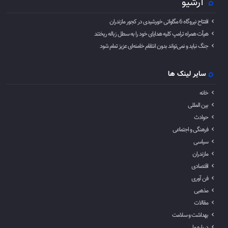
آرشیو
افتتاح نیروگاه 6 مگاواتی خورشیدی در کجور مازندران
هیأت همراه ترامپ کلیه هدایای خود را به سطل زباله ریختند
جنگ نباید و نمی‌تواند بدون انتقام خامنه‌ای عزیز تمام شود
سایر لینک ها
خانه
بین المللی
حوادث
فرهنگی و اجتماعی
سیاسی
مازندران
اقتصادی
فن آوری
مذهبی
مقالات
بهداشت و سلامت
درباره ما