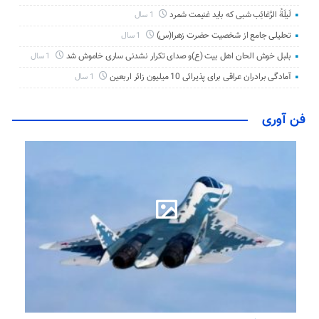
لَیلَةُ الرَّغائِب شبی که باید غنیمت شمرد
1 سال
تحلیلی جامع از شخصیت حضرت زهرا(س)
1 سال
بلبل خوش الحان اهل بیت (ع)و صدای تکرار نشدنی ساری خاموش شد
1 سال
آمادگی برادران عراقی برای پذیرائی 10 میلیون زائر اربعین
1 سال
فن آوری