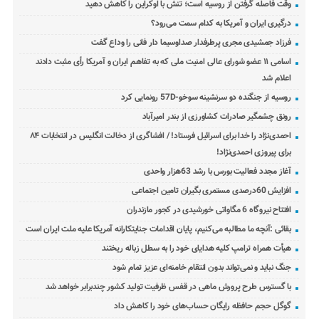
وقت فاصله گرفتن از روسیه است؛ تنش با اوکراین را کاهش دهید
درگیری ایران و آمریکا به کدام سمت می‌رود؟
فرزاد جمشیدی مجری پرطرفدار صداوسیما دار فانی را وداع گفت
اسامی ۱۱ عضو شورای عالی امنیت ملی که به تفاهم ایران و آمریکا رأی مثبت دادند
اعلام شد
روسیه از جنگنده دو سرنشینه سوخو-57D رونمایی کرد
رونق چشمگیر صادرات کشاورزی از بندر امیرآباد
احمدی‌نژاد را خدا برای اسرائیل فرستاد! / افشاگری از دخالت انگلیس در انتخابات ۸۴
برای پیروزی احمدی‌نژاد!
آغاز مجدد فعالیت بورس با رشد 63هزار واحدی
افزایش 60درصدی مستمری بگیران تامین اجتماعی
افتتاح نیروگاه 6 مگاواتی خورشیدی در کجور مازندران
بقائی :آنچه ما مطالبه می‌کنیم، پایان اقدامات جنایتکارانه آمریکا علیه ملت ایران است
هیأت همراه ترامپ کلیه هدایای خود را به سطل زباله ریختند
جنگ نباید و نمی‌تواند بدون انتقام خامنه‌ای عزیز تمام شود
با گسترس طرح پرورش ماهی در قفس ظرفیت تولید کشور چندبرابر خواهد شد
گوگل حجم حافظه رایگان حساب‌های خود را کاهش داد