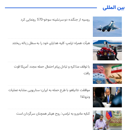
بین المللی
روسیه از جنگنده دو سرنشینه سوخو-57D رونمایی کرد
هیأت همراه ترامپ کلیه هدایای خود را به سطل زباله ریختند
با توقف مذاکره و تبادل پیام احتمال حمله مجدد آمریکا قوت
یافت
موافقت نتانیاهو با طرح حمله به ایران؛ سناریویی مشابه عملیات
ونزوئلا!
کنایه مادورو به ترامپ: روح هیتلر همچنان سرگردان است