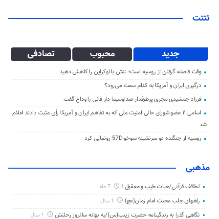
تتتت
جدید
محبوب
تصادفی
وقت فاصله گرفتن از روسیه است؛ تنش با اوکراین را کاهش دهید
درگیری ایران و آمریکا به کدام سمت می‌رود؟
فرزاد جمشیدی مجری پرطرفدار صداوسیما دار فانی را وداع گفت
اسامی ۱۱ عضو شورای عالی امنیت ملی که به تفاهم ایران و آمریکا رأی مثبت دادند اعلام
شد
روسیه از جنگنده دو سرنشینه سوخو-57D رونمایی کرد
مذهبی
لطائف قرآنی/حیات طیب و معقول !
7 ماه
راههای جلب محبت امام زمان(عج)
1 سال
نگاهی گذرا به زندگینامه حضرت زینب(س)/به بهانه سالروز رحلتش
1 سال