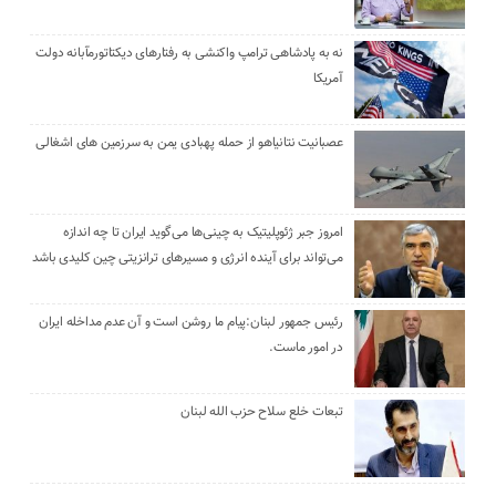
نه به پادشاهی ترامپ واکنشی به رفتارهای دیکتاتورمآبانه دولت
آمریکا
عصبانیت نتانیاهو از حمله پهبادی یمن به سرزمین های اشغالی
امروز جبر ژئوپلیتیک به چینی‌ها می‌گوید ایران تا چه اندازه
می‌تواند برای آینده انرژی و مسیرهای ترانزیتی چین کلیدی باشد
رئیس جمهور لبنان:پیام ما روشن است و آن عدم مداخله ایران
در امور ماست.
تبعات خلع سلاح حزب الله لبنان