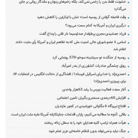
خشونت فقط بدن را زخمی نمی‌کند، بلکه زخم‌های پنهان و ماندگار روانی بر جای
می‌گذارد
وقت فاصله گرفتن از روسیه است؛ تنش با اوکراین را کاهش دهید
درگیری ایران و آمریکا به کدام سمت می‌رود؟
فرزاد جمشیدی مجری پرطرفدار صداوسیما دار فانی را وداع گفت
اسامی ۱۱ عضو شورای عالی امنیت ملی که به تفاهم ایران و آمریکا رأی مثبت دادند
اعلام شد
روسیه از جنگنده دو سرنشینه سوخو-57D رونمایی کرد
رونق چشمگیر صادرات کشاورزی از بندر امیرآباد
احمدی‌نژاد را خدا برای اسرائیل فرستاد! / افشاگری از دخالت انگلیس در انتخابات ۸۴
برای پیروزی احمدی‌نژاد!
آغاز مجدد فعالیت بورس با رشد 63هزار واحدی
افزایش 60درصدی مستمری بگیران تامین اجتماعی
افتتاح نیروگاه 6 مگاواتی خورشیدی در کجور مازندران
بقائی :آنچه ما مطالبه می‌کنیم، پایان اقدامات جنایتکارانه آمریکا علیه ملت ایران است
هیأت همراه ترامپ کلیه هدایای خود را به سطل زباله ریختند
جنگ نباید و نمی‌تواند بدون انتقام خامنه‌ای عزیز تمام شود