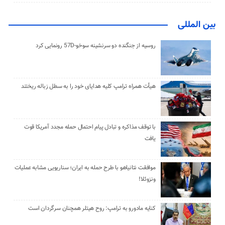
بین المللی
روسیه از جنگنده دو سرنشینه سوخو-57D رونمایی کرد
هیأت همراه ترامپ کلیه هدایای خود را به سطل زباله ریختند
با توقف مذاکره و تبادل پیام احتمال حمله مجدد آمریکا قوت
یافت
موافقت نتانیاهو با طرح حمله به ایران؛ سناریویی مشابه عملیات
ونزوئلا!
کنایه مادورو به ترامپ: روح هیتلر همچنان سرگردان است