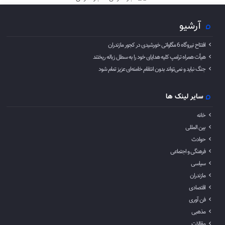
آرشیو
افتتاح نیروگاه 6 مگاواتی خورشیدی در کجور مازندران
هیأت همراه ترامپ کلیه هدایای خود را به سطل زباله ریختند
جنگ نباید و نمی‌تواند بدون انتقام خامنه‌ای عزیز تمام شود
سایر لینک ها
خانه
بین المللی
حوادث
فرهنگی و اجتماعی
سیاسی
مازندران
اقتصادی
فن آوری
مذهبی
مقالات