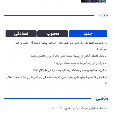
تتتت
جدید
محبوب
تصادفی
خشونت فقط بدن را زخمی نمی‌کند، بلکه زخم‌های پنهان و ماندگار روانی بر جای
می‌گذارد
وقت فاصله گرفتن از روسیه است؛ تنش با اوکراین را کاهش دهید
درگیری ایران و آمریکا به کدام سمت می‌رود؟
فرزاد جمشیدی مجری پرطرفدار صداوسیما دار فانی را وداع گفت
اسامی ۱۱ عضو شورای عالی امنیت ملی که به تفاهم ایران و آمریکا رأی مثبت دادند اعلام
شد
مذهبی
لطائف قرآنی/حیات طیب و معقول !
7 ماه