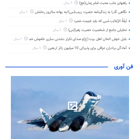
راههای جلب محبت امام زمان(عج)
1 سال
نگاهی گذرا به زندگینامه حضرت زینب(س)/به بهانه سالروز رحلتش
1 سال
لَیلَةُ الرَّغائِب شبی که باید غنیمت شمرد
1 سال
تحلیلی جامع از شخصیت حضرت زهرا(س)
1 سال
بلبل خوش الحان اهل بیت (ع)و صدای تکرار نشدنی ساری خاموش شد
1 سال
آمادگی برادران عراقی برای پذیرائی 10 میلیون زائر اربعین
1 سال
فن آوری