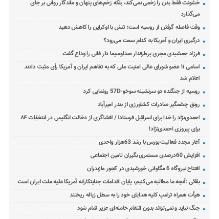
خشونت فقط بدن را زخمی نمی‌کند، بلکه زخم‌های پنهان و ماندگار روانی بر جای
می‌گذارد
وقت فاصله گرفتن از روسیه است؛ تنش با اوکراین را کاهش دهید
درگیری ایران و آمریکا به کدام سمت می‌رود؟
فرزاد جمشیدی مجری پرطرفدار صداوسیما دار فانی را وداع گفت
اسامی ۱۱ عضو شورای عالی امنیت ملی که به تفاهم ایران و آمریکا رأی مثبت دادند
اعلام شد
روسیه از جنگنده دو سرنشینه سوخو-57D رونمایی کرد
رونق چشمگیر صادرات کشاورزی از بندر امیرآباد
احمدی‌نژاد را خدا برای اسرائیل فرستاد! / افشاگری از دخالت انگلیس در انتخابات ۸۴
برای پیروزی احمدی‌نژاد!
آغاز مجدد فعالیت بورس با رشد 63هزار واحدی
افزایش 60درصدی مستمری بگیران تامین اجتماعی
افتتاح نیروگاه 6 مگاواتی خورشیدی در کجور مازندران
بقائی :آنچه ما مطالبه می‌کنیم، پایان اقدامات جنایتکارانه آمریکا علیه ملت ایران است
هیأت همراه ترامپ کلیه هدایای خود را به سطل زباله ریختند
جنگ نباید و نمی‌تواند بدون انتقام خامنه‌ای عزیز تمام شود