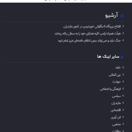
آرشیو
افتتاح نیروگاه 6 مگاواتی خورشیدی در کجور مازندران
هیأت همراه ترامپ کلیه هدایای خود را به سطل زباله ریختند
جنگ نباید و نمی‌تواند بدون انتقام خامنه‌ای عزیز تمام شود
سایر لینک ها
خانه
بین المللی
حوادث
فرهنگی و اجتماعی
سیاسی
مازندران
اقتصادی
فن آوری
مذهبی
مقالات