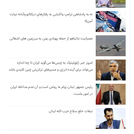
نه به پادشاهی ترامپ واکنشی به رفتارهای دیکتاتورمآبانه دولت
آمریکا
عصبانیت نتانیاهو از حمله پهبادی یمن به سرزمین های اشغالی
امروز جبر ژئوپلیتیک به چینی‌ها می‌گوید ایران تا چه اندازه
می‌تواند برای آینده انرژی و مسیرهای ترانزیتی چین کلیدی باشد
رئیس جمهور لبنان:پیام ما روشن است و آن عدم مداخله ایران
در امور ماست.
تبعات خلع سلاح حزب الله لبنان