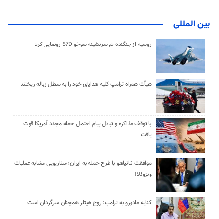
بین المللی
روسیه از جنگنده دو سرنشینه سوخو-57D رونمایی کرد
هیأت همراه ترامپ کلیه هدایای خود را به سطل زباله ریختند
با توقف مذاکره و تبادل پیام احتمال حمله مجدد آمریکا قوت
یافت
موافقت نتانیاهو با طرح حمله به ایران؛ سناریویی مشابه عملیات
ونزوئلا!
کنایه مادورو به ترامپ: روح هیتلر همچنان سرگردان است