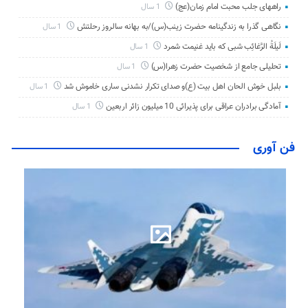
راههای جلب محبت امام زمان(عج)
1 سال
نگاهی گذرا به زندگینامه حضرت زینب(س)/به بهانه سالروز رحلتش
1 سال
لَیلَةُ الرَّغائِب شبی که باید غنیمت شمرد
1 سال
تحلیلی جامع از شخصیت حضرت زهرا(س)
1 سال
بلبل خوش الحان اهل بیت (ع)و صدای تکرار نشدنی ساری خاموش شد
1 سال
آمادگی برادران عراقی برای پذیرائی 10 میلیون زائر اربعین
1 سال
فن آوری