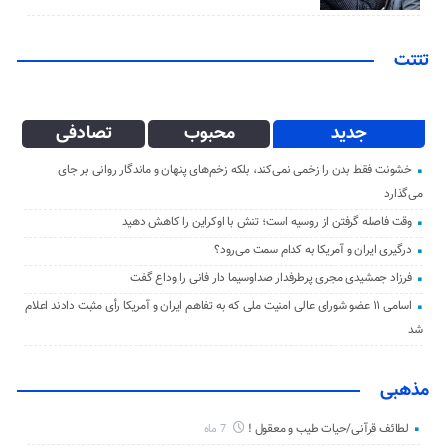
تتتت
جدید
محبوب
تصادفی
خشونت فقط بدن را زخمی نمی‌کند، بلکه زخم‌های پنهان و ماندگار روانی بر جای
می‌گذارد
وقت فاصله گرفتن از روسیه است؛ تنش با اوکراین را کاهش دهید
درگیری ایران و آمریکا به کدام سمت می‌رود؟
فرزاد جمشیدی مجری پرطرفدار صداوسیما دار فانی را وداع گفت
اسامی ۱۱ عضو شورای عالی امنیت ملی که به تفاهم ایران و آمریکا رأی مثبت دادند اعلام
شد
مذهبی
لطائف قرآنی/حیات طیب و معقول !
7 ماه