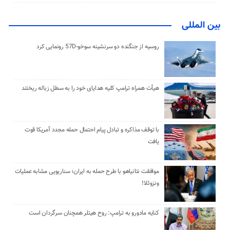
بین المللی
روسیه از جنگنده دو سرنشینه سوخو-57D رونمایی کرد
هیأت همراه ترامپ کلیه هدایای خود را به سطل زباله ریختند
با توقف مذاکره و تبادل پیام احتمال حمله مجدد آمریکا قوت
یافت
موافقت نتانیاهو با طرح حمله به ایران؛ سناریویی مشابه عملیات
ونزوئلا!
کنایه مادورو به ترامپ: روح هیتلر همچنان سرگردان است