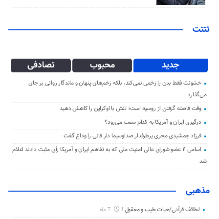
تتتت
جدید
محبوب
تصادفی
خشونت فقط بدن را زخمی نمی‌کند، بلکه زخم‌های پنهان و ماندگار روانی بر جای
می‌گذارد
وقت فاصله گرفتن از روسیه است؛ تنش با اوکراین را کاهش دهید
درگیری ایران و آمریکا به کدام سمت می‌رود؟
فرزاد جمشیدی مجری پرطرفدار صداوسیما دار فانی را وداع گفت
اسامی ۱۱ عضو شورای عالی امنیت ملی که به تفاهم ایران و آمریکا رأی مثبت دادند اعلام
شد
مذهبی
لطائف قرآنی/حیات طیب و معقول !
7 ماه