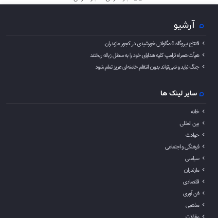
آرشیو
افتتاح نیروگاه 6 مگاواتی خورشیدی در کجور مازندران
هیأت همراه ترامپ کلیه هدایای خود را به سطل زباله ریختند
جنگ نباید و نمی‌تواند بدون انتقام خامنه‌ای عزیز تمام شود
سایر لینک ها
خانه
بین المللی
حوادث
فرهنگی و اجتماعی
سیاسی
مازندران
اقتصادی
فن آوری
مذهبی
مقالات