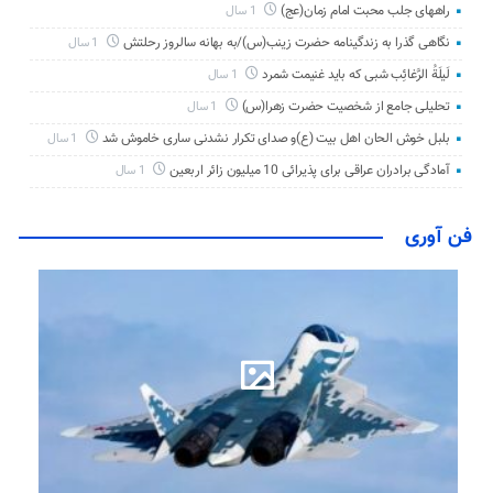
راههای جلب محبت امام زمان(عج)
1 سال
نگاهی گذرا به زندگینامه حضرت زینب(س)/به بهانه سالروز رحلتش
1 سال
لَیلَةُ الرَّغائِب شبی که باید غنیمت شمرد
1 سال
تحلیلی جامع از شخصیت حضرت زهرا(س)
1 سال
بلبل خوش الحان اهل بیت (ع)و صدای تکرار نشدنی ساری خاموش شد
1 سال
آمادگی برادران عراقی برای پذیرائی 10 میلیون زائر اربعین
1 سال
فن آوری