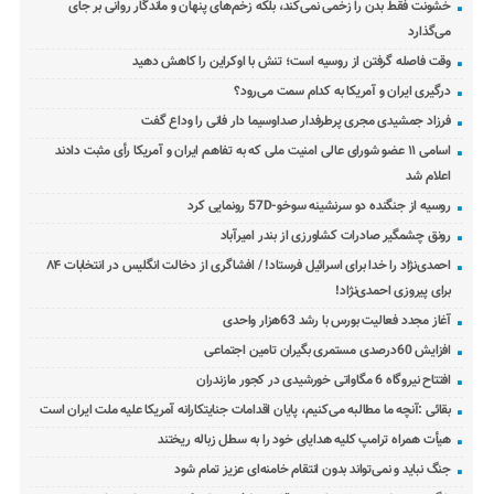
خشونت فقط بدن را زخمی نمی‌کند، بلکه زخم‌های پنهان و ماندگار روانی بر جای
می‌گذارد
وقت فاصله گرفتن از روسیه است؛ تنش با اوکراین را کاهش دهید
درگیری ایران و آمریکا به کدام سمت می‌رود؟
فرزاد جمشیدی مجری پرطرفدار صداوسیما دار فانی را وداع گفت
اسامی ۱۱ عضو شورای عالی امنیت ملی که به تفاهم ایران و آمریکا رأی مثبت دادند
اعلام شد
روسیه از جنگنده دو سرنشینه سوخو-57D رونمایی کرد
رونق چشمگیر صادرات کشاورزی از بندر امیرآباد
احمدی‌نژاد را خدا برای اسرائیل فرستاد! / افشاگری از دخالت انگلیس در انتخابات ۸۴
برای پیروزی احمدی‌نژاد!
آغاز مجدد فعالیت بورس با رشد 63هزار واحدی
افزایش 60درصدی مستمری بگیران تامین اجتماعی
افتتاح نیروگاه 6 مگاواتی خورشیدی در کجور مازندران
بقائی :آنچه ما مطالبه می‌کنیم، پایان اقدامات جنایتکارانه آمریکا علیه ملت ایران است
هیأت همراه ترامپ کلیه هدایای خود را به سطل زباله ریختند
جنگ نباید و نمی‌تواند بدون انتقام خامنه‌ای عزیز تمام شود