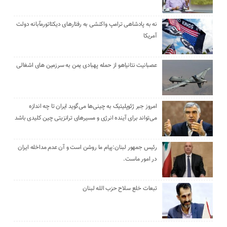
نه به پادشاهی ترامپ واکنشی به رفتارهای دیکتاتورمآبانه دولت
آمریکا
عصبانیت نتانیاهو از حمله پهبادی یمن به سرزمین های اشغالی
امروز جبر ژئوپلیتیک به چینی‌ها می‌گوید ایران تا چه اندازه
می‌تواند برای آینده انرژی و مسیرهای ترانزیتی چین کلیدی باشد
رئیس جمهور لبنان:پیام ما روشن است و آن عدم مداخله ایران
در امور ماست.
تبعات خلع سلاح حزب الله لبنان