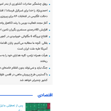
رونق چشمگیر صادرات کشاورزی از بندر امیرآ
احمدی‌نژاد را خدا برای اسرائیل فرستاد! / اف
دخالت انگلیس در انتخابات ۸۴ برای پیروزی احمدی‌نژاد!
آغاز مجدد فعالیت بورس با رشد 63هزار واحدی
افزایش 60درصدی مستمری بگیران تامین اجتماعی
افتتاح نیروگاه 6 مگاواتی خورشیدی در کجور مازندران
بقائی :آنچه ما مطالبه می‌کنیم، پایان اقدامات
آمریکا علیه ملت ایران است
هیأت همراه ترامپ کلیه هدایای خود را به س
ریختند
جنگ نباید و نمی‌تواند بدون انتقام خامنه‌ای 
با گسترس طرح پرورش ماهی در قفس ظرفی
کشور چندبرابر خواهد شد
اقتصادی
پس از تعطیلی بدلیل