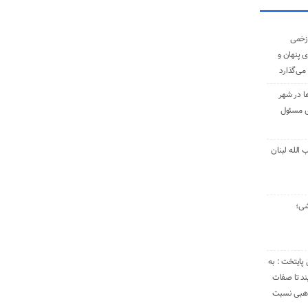
زخمی
ی پنهان و
 می‌گذارد
ا در شهر
ی مسئول
الله لبنان
شی؛
 پایتخت : به
د تا صفات
مذهبی نسبت