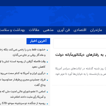
مازندران
اقتصادی
فن آوری
مذهبی
مقالات
بهداشت و سلامت
آخرین اخبار
خشونت فقط بدن را زخمی نمی‌کند، بلکه زخم
ه رفتارهای دیکتاتورمآبانه دولت
و ماندگار روانی بر جای می‌گذارد
وقت فاصله گرفتن از روسیه است؛ تنش با اوک
کاهش دهید
) روز شنبه گذشته در ایالت‌های سراسر آمریکا
درگیری ایران و آمریکا به کدام سمت می‌رود
 و بازنشسته را به خیابان‌ها آورد تا عزم خود
فرزاد جمشیدی مجری پرطرفدار صداوسیما دار
وداع گفت
اسامی ۱۱ عضو شورای عالی امنیت ملی که 
و آمریکا رأی مثبت دادند اعلام شد
روسیه از جنگنده دو سرنشینه سوخو-57D رونمایی کرد