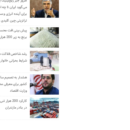
امروز جبر ژئوپلیتیک ب
می‌گوید ایران تا چه ان
برای آینده انرژی و م
ترانزیتی چین کلیدی 
پیش بینی افت محس
برنج به زیر 200 هزارتومان
رشد شاخص فلاکت در 
شرایط بحرانی خانوار ا
هشدار به تصمیم ساز
کشور برای معرفی مدن
وزارت اقتصاد
کارکرد 200 هزا
در بنادر مازندران