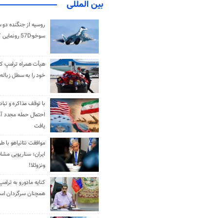
بین المللی
روسیه از جنگنده دو 
سوخو-57D رونمایی کرد
هیأت همراه ترامپ کل
خود را به سطل زباله 
با توقف مذاکره و تباد
احتمال حمله مجدد آم
یافت
موافقت نتانیاهو با ط
ایران؛ سناریویی مشا
ونزوئلا!
کنایه مادورو به ترامپ
همچنان سرگردان ا