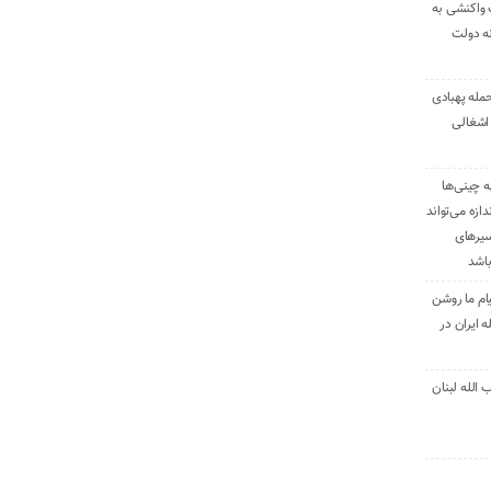
 واکنشی به
نه دولت
حمله پهبادی
اشغالی
ه چینی‌ها
دازه می‌تواند
سیرهای
باشد
ام ما روشن
 ایران در
الله لبنان