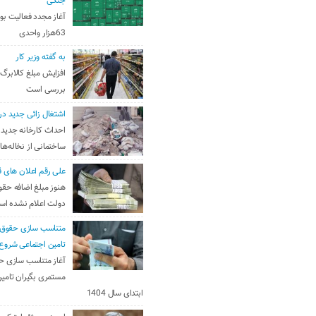
جنگی
آغاز مجدد فعالیت بو
63هزار واحدی
به گفته وزیر کار
افزایش مبلغ کالابرگ
بررسی است
اشتغال زائی جدید در
احداث کارخانه جدید 
ساختمانی از نخاله‌ها
علی رقم اعلان های ق
هنوز مبلغ اضافه حقو
دولت اعلام نشده ا
متناسب سازی حقوق 
تامین اجتماعی شروع
آغاز متناسب سازی ح
مستمری بگیران تامین
ابتدای سال 1404