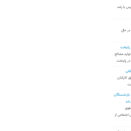
رس با رشد
 در حال
 پایتخت
تولید مصالح
 در پایتخت
بلی
ق کارکنان
ست
بازنشستگان
 شد
قوق
 اجتماعی از