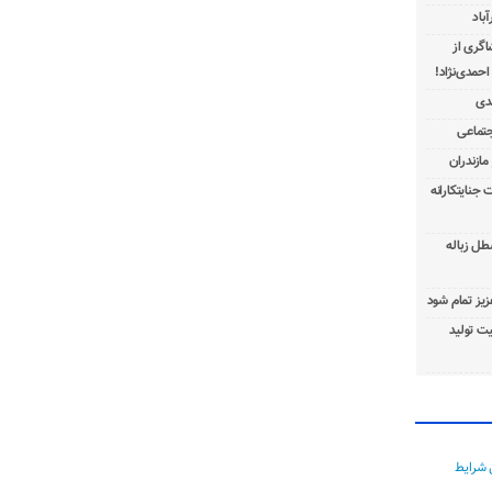
باد
شاگری از
 جنایتکارانه
طل زباله
عزیز تمام شود
ت تولید
 شرایط