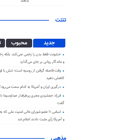
بدهند
تتتت
جدید
محبوب
ت
خشونت فقط بدن را زخمی نمی‌کند، بلکه زخم
و ماندگار روانی بر جای می‌گذارد
وقت فاصله گرفتن از روسیه است؛ تنش با اوک
کاهش دهید
درگیری ایران و آمریکا به کدام سمت می‌رود؟
فرزاد جمشیدی مجری پرطرفدار صداوسیما دار 
گفت
اسامی ۱۱ عضو شورای عالی امنیت ملی که ب
و آمریکا رأی مثبت دادند اعلام شد
مذهبی