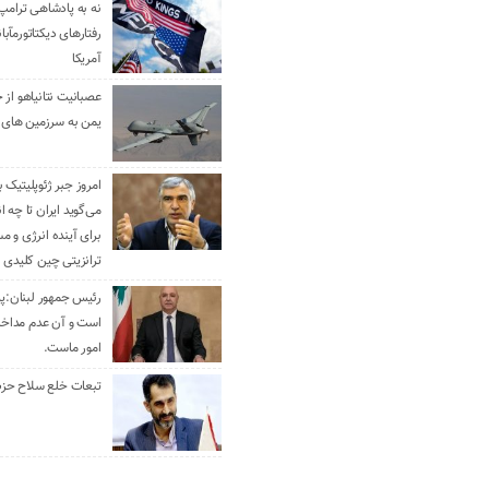
نه به پادشاهی ترامپ
رفتارهای دیکتاتورمآبا
آمریکا
عصبانیت نتانیاهو از 
یمن به سرزمین های 
امروز جبر ژئوپلیتیک ب
می‌گوید ایران تا چه ان
برای آینده انرژی و م
ترانزیتی چین کلیدی 
رئیس جمهور لبنان:پی
است و آن عدم مداخله
امور ماست.
تبعات خلع سلاح حزب 