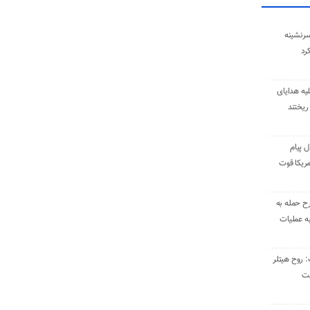
سرنشینه
یه هدایای
ریختند
ل پیام
ریکا قوت
رح حمله به
به عملیات
: روح هیتلر
ست