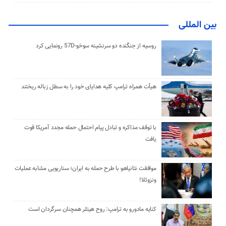
بین المللی
روسیه از جنگنده دو سرنشینه سوخو-57D رونمایی کرد
هیأت همراه ترامپ کلیه هدایای خود را به سطل زباله ریختند
با توقف مذاکره و تبادل پیام احتمال حمله مجدد آمریکا قوت
یافت
موافقت نتانیاهو با طرح حمله به ایران؛ سناریویی مشابه عملیات
ونزوئلا!
کنایه مادورو به ترامپ: روح هیتلر همچنان سرگردان است