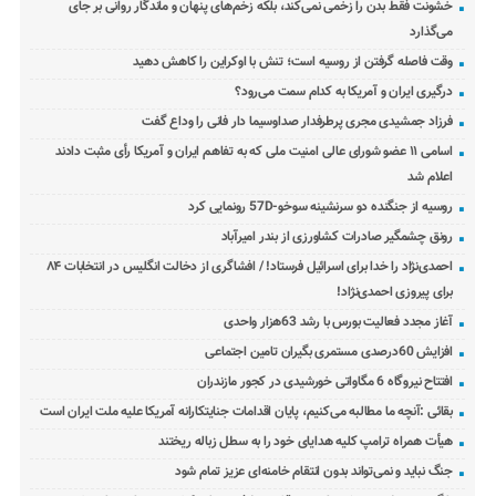
خشونت فقط بدن را زخمی نمی‌کند، بلکه زخم‌های پنهان و ماندگار روانی بر جای
می‌گذارد
وقت فاصله گرفتن از روسیه است؛ تنش با اوکراین را کاهش دهید
درگیری ایران و آمریکا به کدام سمت می‌رود؟
فرزاد جمشیدی مجری پرطرفدار صداوسیما دار فانی را وداع گفت
اسامی ۱۱ عضو شورای عالی امنیت ملی که به تفاهم ایران و آمریکا رأی مثبت دادند
اعلام شد
روسیه از جنگنده دو سرنشینه سوخو-57D رونمایی کرد
رونق چشمگیر صادرات کشاورزی از بندر امیرآباد
احمدی‌نژاد را خدا برای اسرائیل فرستاد! / افشاگری از دخالت انگلیس در انتخابات ۸۴
برای پیروزی احمدی‌نژاد!
آغاز مجدد فعالیت بورس با رشد 63هزار واحدی
افزایش 60درصدی مستمری بگیران تامین اجتماعی
افتتاح نیروگاه 6 مگاواتی خورشیدی در کجور مازندران
بقائی :آنچه ما مطالبه می‌کنیم، پایان اقدامات جنایتکارانه آمریکا علیه ملت ایران است
هیأت همراه ترامپ کلیه هدایای خود را به سطل زباله ریختند
جنگ نباید و نمی‌تواند بدون انتقام خامنه‌ای عزیز تمام شود