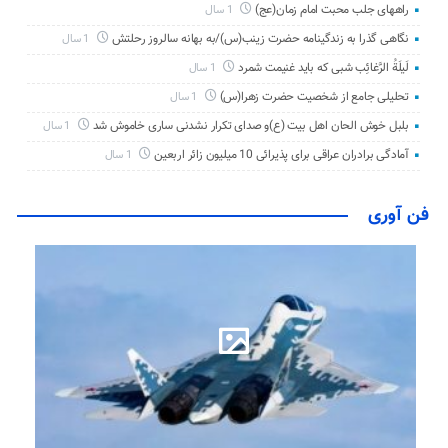
راههای جلب محبت امام زمان(عج)
1 سال
نگاهی گذرا به زندگینامه حضرت زینب(س)/به بهانه سالروز رحلتش
1 سال
لَیلَةُ الرَّغائِب شبی که باید غنیمت شمرد
1 سال
تحلیلی جامع از شخصیت حضرت زهرا(س)
1 سال
بلبل خوش الحان اهل بیت (ع)و صدای تکرار نشدنی ساری خاموش شد
1 سال
آمادگی برادران عراقی برای پذیرائی 10 میلیون زائر اربعین
1 سال
فن آوری