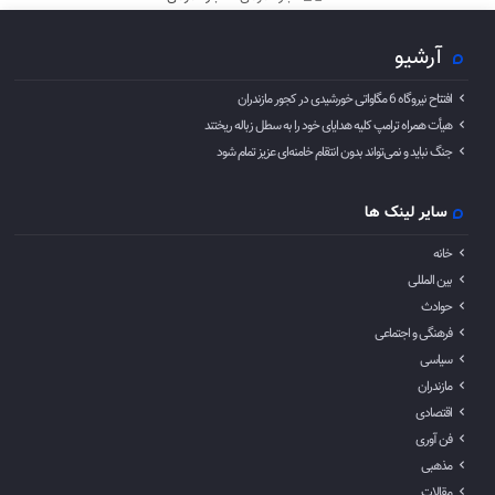
آرشیو
افتتاح نیروگاه 6 مگاواتی خورشیدی در کجور مازندران
هیأت همراه ترامپ کلیه هدایای خود را به سطل زباله ریختند
جنگ نباید و نمی‌تواند بدون انتقام خامنه‌ای عزیز تمام شود
سایر لینک ها
خانه
بین المللی
حوادث
فرهنگی و اجتماعی
سیاسی
مازندران
اقتصادی
فن آوری
مذهبی
مقالات