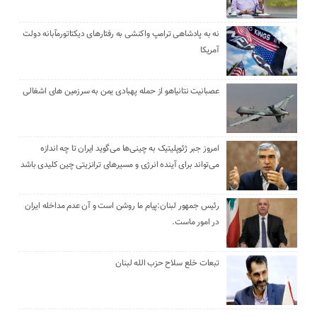
نه به پادشاهی ترامپ واکنشی به رفتارهای دیکتاتورمآبانه دولت
آمریکا
عصبانیت نتانیاهو از حمله پهبادی یمن به سرزمین های اشغالی
امروز جبر ژئوپلیتیک به چینی‌ها می‌گوید ایران تا چه اندازه
می‌تواند برای آینده انرژی و مسیرهای ترانزیتی چین کلیدی باشد
رئیس جمهور لبنان:پیام ما روشن است و آن عدم مداخله ایران
در امور ماست.
تبعات خلع سلاح حزب الله لبنان