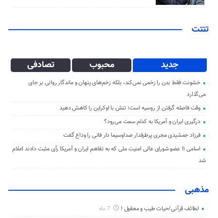
تتتت
جدید
محبوب
تصادفی
خشونت فقط بدن را زخمی نمی‌کند، بلکه زخم‌های پنهان و ماندگار روانی بر جای
می‌گذارد
وقت فاصله گرفتن از روسیه است؛ تنش با اوکراین را کاهش دهید
درگیری ایران و آمریکا به کدام سمت می‌رود؟
فرزاد جمشیدی مجری پرطرفدار صداوسیما دار فانی را وداع گفت
اسامی ۱۱ عضو شورای عالی امنیت ملی که به تفاهم ایران و آمریکا رأی مثبت دادند اعلام
شد
مذهبی
لطائف قرآنی/حیات طیب و معقول !
7 ماه