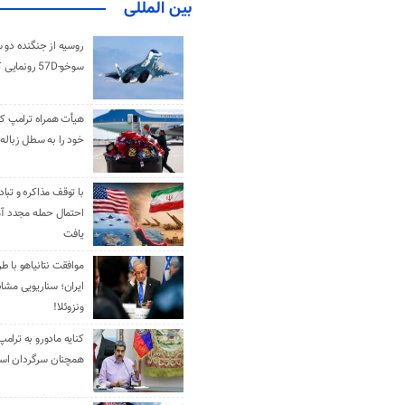
بین المللی
روسیه از جنگنده دو 
سوخو-57D رونمایی کرد
هیأت همراه ترامپ کل
خود را به سطل زباله 
با توقف مذاکره و تباد
احتمال حمله مجدد آم
یافت
موافقت نتانیاهو با ط
ایران؛ سناریویی مشا
ونزوئلا!
کنایه مادورو به ترامپ
همچنان سرگردان ا