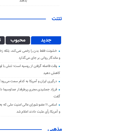
بدهند
تتتت
جدید
محبوب
ت
خشونت فقط بدن را زخمی نمی‌کند، بلکه زخم
و ماندگار روانی بر جای می‌گذارد
وقت فاصله گرفتن از روسیه است؛ تنش با اوک
کاهش دهید
درگیری ایران و آمریکا به کدام سمت می‌رود؟
فرزاد جمشیدی مجری پرطرفدار صداوسیما دار 
گفت
اسامی ۱۱ عضو شورای عالی امنیت ملی که ب
و آمریکا رأی مثبت دادند اعلام شد
مذهبی