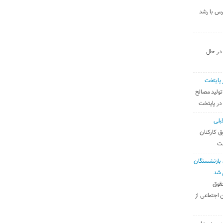
رس با رشد
 در حال
 پایتخت
تولید مصالح
 در پایتخت
بلی
ق کارکنان
ست
بازنشستگان
 شد
قوق
 اجتماعی از