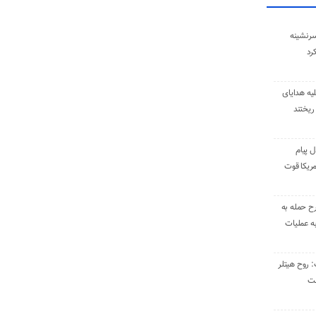
سرنشینه
یه هدایای
ریختند
ل پیام
ریکا قوت
رح حمله به
به عملیات
: روح هیتلر
ست