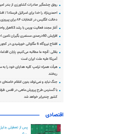
رونق چشمگیر صادرات کشاورزی از بندر امیرآ
احمدی‌نژاد را خدا برای اسرائیل فرستاد! / اف
دخالت انگلیس در انتخابات ۸۴ برای پیروزی احمدی‌نژاد!
آغاز مجدد فعالیت بورس با رشد 63هزار واحدی
افزایش 60درصدی مستمری بگیران تامین اجتماعی
افتتاح نیروگاه 6 مگاواتی خورشیدی در کجور مازندران
بقائی :آنچه ما مطالبه می‌کنیم، پایان اقدامات
آمریکا علیه ملت ایران است
هیأت همراه ترامپ کلیه هدایای خود را به س
ریختند
جنگ نباید و نمی‌تواند بدون انتقام خامنه‌ای 
با گسترس طرح پرورش ماهی در قفس ظرفی
کشور چندبرابر خواهد شد
اقتصادی
پس از تعطیلی بدلیل