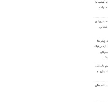
 واکنشی به
نه دولت
حمله پهبادی
اشغالی
ه چینی‌ها
دازه می‌تواند
سیرهای
باشد
ام ما روشن
 ایران در
الله لبنان