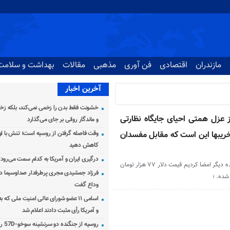
مازندران
اقتصادی
فن آوری
مذهبی
مقالات
بهداشت و سلامت
آخرین اخبار
خشونت فقط بدن را زخمی نمی‌کند، بلکه زخم
ز عزل همتی احیای جایگاه نظارتی
و ماندگار روانی بر جای می‌گذارد
بها این است که مقابل مفسدان
وقت فاصله گرفتن از روسیه است؛ تنش با اوک
کاهش دهید
درگیری ایران و آمریکا به کدام سمت می‌رود
وقتی استیضاح همتی را همراه با ۸۰ نماینده دیگر امضا کردیم قیمت دلار ۷۷ هزار تومان
فرزاد جمشیدی مجری پرطرفدار صداوسیما دار
شده. ؛
وداع گفت
اسامی ۱۱ عضو شورای عالی امنیت ملی که 
و آمریکا رأی مثبت دادند اعلام شد
روسیه از جنگنده دو سرنشینه سوخو-57D رونمایی کرد