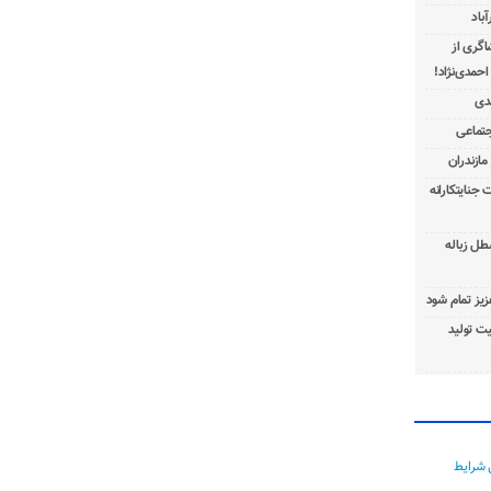
باد
شاگری از
 جنایتکارانه
طل زباله
عزیز تمام شود
ت تولید
 شرایط