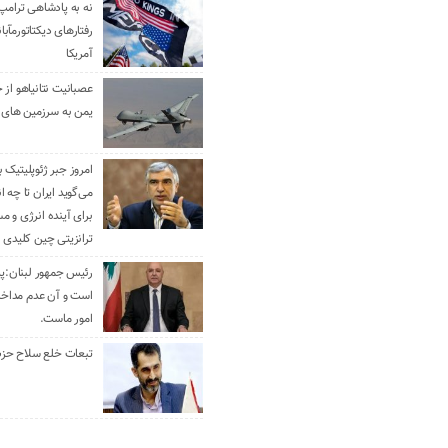
نه به پادشاهی ترامپ
رفتارهای دیکتاتورمآبا
آمریکا
عصبانیت نتانیاهو از 
یمن به سرزمین های 
امروز جبر ژئوپلیتیک ب
می‌گوید ایران تا چه ان
برای آینده انرژی و م
ترانزیتی چین کلیدی 
رئیس جمهور لبنان:پی
است و آن عدم مداخله
امور ماست.
تبعات خلع سلاح حزب 