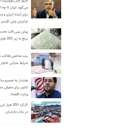
امروز جبر ژئوپلیتیک ب
می‌گوید ایران تا چه ان
برای آینده انرژی و م
ترانزیتی چین کلیدی 
پیش بینی افت محس
برنج به زیر 200 هزارتومان
رشد شاخص فلاکت در 
شرایط بحرانی خانوار ا
هشدار به تصمیم ساز
کشور برای معرفی مدن
وزارت اقتصاد
کارکرد 200 هزا
در بنادر مازندران