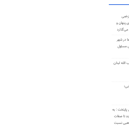
زخمی
ی پنهان و
 می‌گذارد
ا در شهر
ی مسئول
الله لبنان
شی؛
 پایتخت : به
د تا صفات
مذهبی نسبت