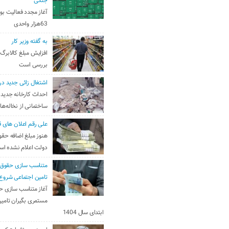
جنگی
آغاز مجدد فعالیت بو
63هزار واحدی
به گفته وزیر کار
افزایش مبلغ کالابرگ
بررسی است
اشتغال زائی جدید در
احداث کارخانه جدید 
ساختمانی از نخاله‌ها
علی رقم اعلان های ق
هنوز مبلغ اضافه حقو
دولت اعلام نشده ا
متناسب سازی حقوق 
تامین اجتماعی شروع
آغاز متناسب سازی ح
مستمری بگیران تامین
ابتدای سال 1404