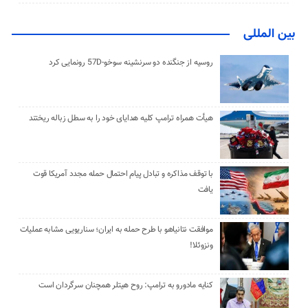
بین المللی
روسیه از جنگنده دو سرنشینه سوخو-57D رونمایی کرد
هیأت همراه ترامپ کلیه هدایای خود را به سطل زباله ریختند
با توقف مذاکره و تبادل پیام احتمال حمله مجدد آمریکا قوت
یافت
موافقت نتانیاهو با طرح حمله به ایران؛ سناریویی مشابه عملیات
ونزوئلا!
کنایه مادورو به ترامپ: روح هیتلر همچنان سرگردان است