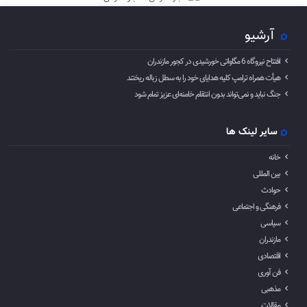
آرشیو
افتتاح نیروگاه 6 مگاواتی خورشیدی در کجور مازندران
هیأت همراه ترامپ کلیه هدایای خود را به سطل زباله ریختند
جنگ نباید و نمی‌تواند بدون انتقام خامنه‌ای عزیز تمام شود
سایر لینک ها
خانه
بین المللی
حوادث
فرهنگی و اجتماعی
سیاسی
مازندران
اقتصادی
فن آوری
مذهبی
مقالات