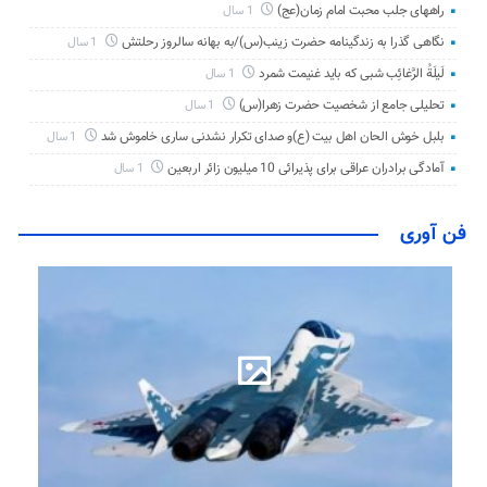
راههای جلب محبت امام زمان(عج)
1 سال
نگاهی گذرا به زندگینامه حضرت زینب(س)/به بهانه سالروز رحلتش
1 سال
لَیلَةُ الرَّغائِب شبی که باید غنیمت شمرد
1 سال
تحلیلی جامع از شخصیت حضرت زهرا(س)
1 سال
بلبل خوش الحان اهل بیت (ع)و صدای تکرار نشدنی ساری خاموش شد
1 سال
آمادگی برادران عراقی برای پذیرائی 10 میلیون زائر اربعین
1 سال
فن آوری