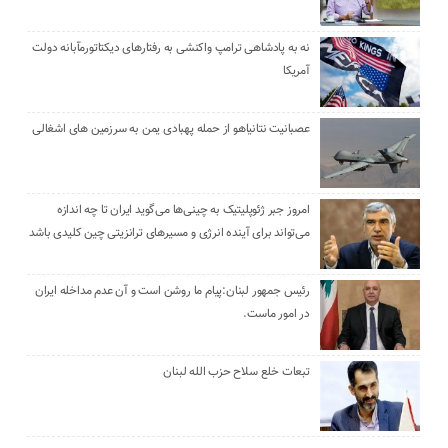
نه به پادشاهی ترامپ واکنشی به رفتارهای دیکتاتورمآبانه دولت
آمریکا
عصبانیت نتانیاهو از حمله پهبادی یمن به سرزمین های اشغالی
امروز جبر ژئوپلیتیک به چینی‌ها می‌گوید ایران تا چه اندازه
می‌تواند برای آینده انرژی و مسیرهای ترانزیتی چین کلیدی باشد
رئیس جمهور لبنان:پیام ما روشن است و آن عدم مداخله ایران
در امور ماست.
تبعات خلع سلاح حزب الله لبنان