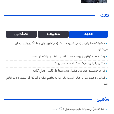
تتتت
جدید
محبوب
تصادفی
خشونت فقط بدن را زخمی نمی‌کند، بلکه زخم‌های پنهان و ماندگار روانی بر جای
می‌گذارد
وقت فاصله گرفتن از روسیه است؛ تنش با اوکراین را کاهش دهید
درگیری ایران و آمریکا به کدام سمت می‌رود؟
فرزاد جمشیدی مجری پرطرفدار صداوسیما دار فانی را وداع گفت
اسامی ۱۱ عضو شورای عالی امنیت ملی که به تفاهم ایران و آمریکا رأی مثبت دادند اعلام
شد
مذهبی
لطائف قرآنی/حیات طیب و معقول !
7 ماه