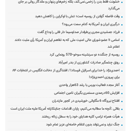
خشونت فقط بدن را زخمی نمی‌کند، بلکه زخم‌های پنهان و ماندگار روانی بر جای
می‌گذارد
وقت فاصله گرفتن از روسیه است؛ تنش با اوکراین را کاهش دهید
درگیری ایران و آمریکا به کدام سمت می‌رود؟
فرزاد جمشیدی مجری پرطرفدار صداوسیما دار فانی را وداع گفت
اسامی ۱۱ عضو شورای عالی امنیت ملی که به تفاهم ایران و آمریکا رأی مثبت دادند
اعلام شد
روسیه از جنگنده دو سرنشینه سوخو-57D رونمایی کرد
رونق چشمگیر صادرات کشاورزی از بندر امیرآباد
احمدی‌نژاد را خدا برای اسرائیل فرستاد! / افشاگری از دخالت انگلیس در انتخابات ۸۴
برای پیروزی احمدی‌نژاد!
آغاز مجدد فعالیت بورس با رشد 63هزار واحدی
افزایش 60درصدی مستمری بگیران تامین اجتماعی
افتتاح نیروگاه 6 مگاواتی خورشیدی در کجور مازندران
بقائی :آنچه ما مطالبه می‌کنیم، پایان اقدامات جنایتکارانه آمریکا علیه ملت ایران است
هیأت همراه ترامپ کلیه هدایای خود را به سطل زباله ریختند
جنگ نباید و نمی‌تواند بدون انتقام خامنه‌ای عزیز تمام شود