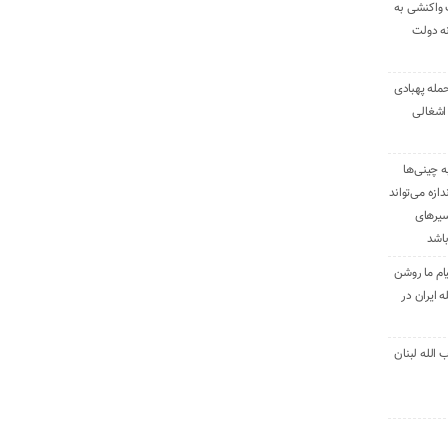
 واکنشی به
نه دولت
حمله پهبادی
اشغالی
ه چینی‌ها
دازه می‌تواند
سیرهای
باشد
ام ما روشن
 ایران در
الله لبنان