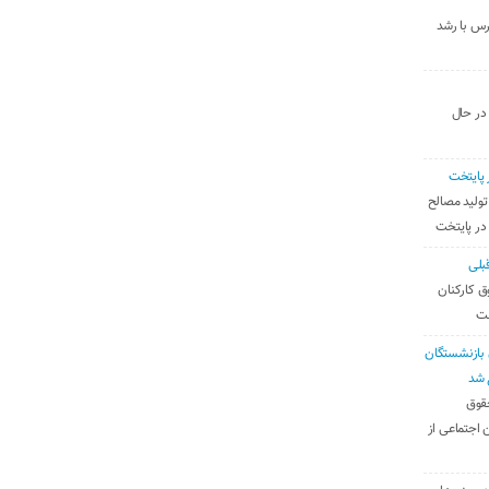
رس با رشد
 در حال
 پایتخت
تولید مصالح
 در پایتخت
بلی
ق کارکنان
ست
بازنشستگان
 شد
قوق
 اجتماعی از