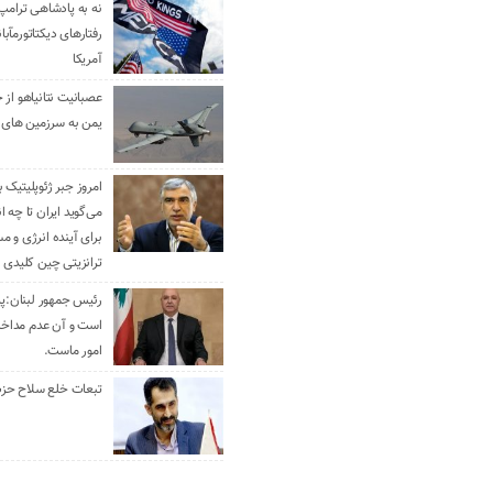
نه به پادشاهی ترامپ
رفتارهای دیکتاتورمآبا
آمریکا
عصبانیت نتانیاهو از 
یمن به سرزمین های 
امروز جبر ژئوپلیتیک ب
می‌گوید ایران تا چه ان
برای آینده انرژی و م
ترانزیتی چین کلیدی 
رئیس جمهور لبنان:پی
است و آن عدم مداخله
امور ماست.
تبعات خلع سلاح حزب 