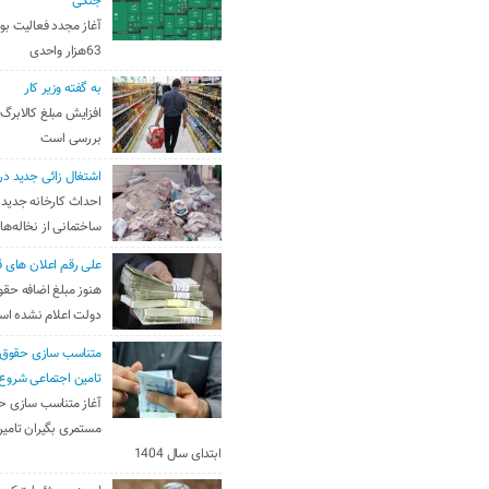
جنگی
آغاز مجدد فعالیت بو
63هزار واحدی
به گفته وزیر کار
افزایش مبلغ کالابرگ
بررسی است
اشتغال زائی جدید در
احداث کارخانه جدید 
ساختمانی از نخاله‌ها
علی رقم اعلان های ق
هنوز مبلغ اضافه حقو
دولت اعلام نشده ا
متناسب سازی حقوق 
تامین اجتماعی شروع
آغاز متناسب سازی ح
مستمری بگیران تامین
ابتدای سال 1404