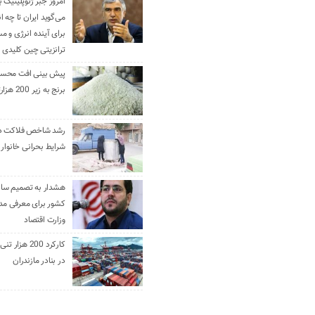
امروز جبر ژئوپلیتیک ب
می‌گوید ایران تا چه ان
برای آینده انرژی و م
ترانزیتی چین کلیدی 
پیش بینی افت محس
برنج به زیر 200 هزارتومان
رشد شاخص فلاکت در 
شرایط بحرانی خانوار ا
هشدار به تصمیم ساز
کشور برای معرفی مدن
وزارت اقتصاد
کارکرد 200 هزا
در بنادر مازندران