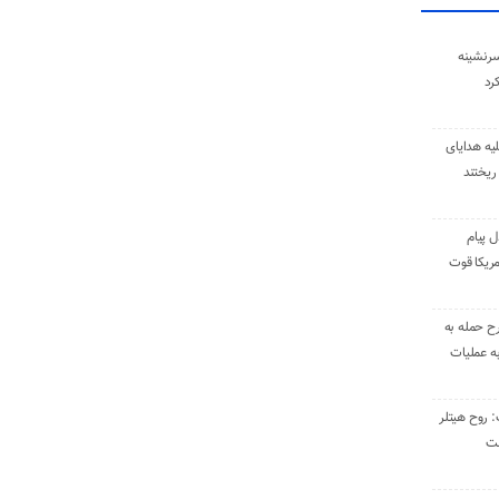
سرنشینه
یه هدایای
ریختند
ل پیام
ریکا قوت
رح حمله به
به عملیات
: روح هیتلر
ست