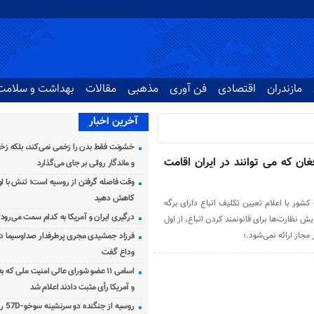
مازندران
اقتصادی
فن آوری
مذهبی
مقالات
بهداشت و سلامت
آخرین اخبار
خشونت فقط بدن را زخمی نمی‌کند، بلکه زخم
ن افغان که می توانند در ایران اقامت
و ماندگار روانی بر جای می‌گذارد
وقت فاصله گرفتن از روسیه است؛ تنش با اوک
کاهش دهید
 کشور با اعلام تعیین تکلیف اتباع دارای برگه
درگیری ایران و آمریکا به کدام سمت می‌رود
 به افزایش نظارت‌ها برای قانونمند کردن اتباع، از اول
مجاز ارائه نمی‌شود.؛
فرزاد جمشیدی مجری پرطرفدار صداوسیما دار
وداع گفت
اسامی ۱۱ عضو شورای عالی امنیت ملی که 
و آمریکا رأی مثبت دادند اعلام شد
روسیه از جنگنده دو سرنشینه سوخو-57D رونمایی کرد