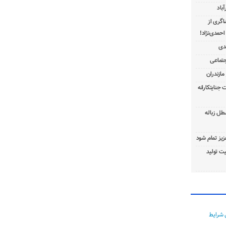
باد
شاگری از
 جنایتکارانه
طل زباله
عزیز تمام شود
ت تولید
 شرایط