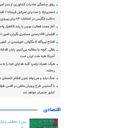
رونق چشمگیر صادرات کشاورزی از بندر امیرآ
احمدی‌نژاد را خدا برای اسرائیل فرستاد! / اف
دخالت انگلیس در انتخابات ۸۴ برای پیروزی احمدی‌نژاد!
آغاز مجدد فعالیت بورس با رشد 63هزار واحدی
افزایش 60درصدی مستمری بگیران تامین اجتماعی
افتتاح نیروگاه 6 مگاواتی خورشیدی در کجور مازندران
بقائی :آنچه ما مطالبه می‌کنیم، پایان اقدامات
آمریکا علیه ملت ایران است
هیأت همراه ترامپ کلیه هدایای خود را به س
ریختند
جنگ نباید و نمی‌تواند بدون انتقام خامنه‌ای 
با گسترس طرح پرورش ماهی در قفس ظرفی
کشور چندبرابر خواهد شد
اقتصادی
پس از تعطیلی بدلیل