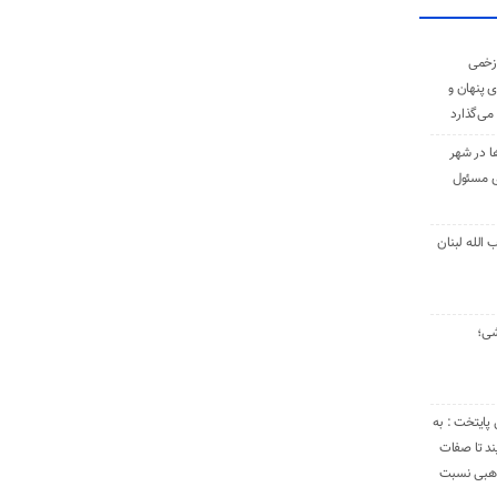
زخمی
ی پنهان و
 می‌گذارد
ا در شهر
ی مسئول
الله لبنان
شی؛
 پایتخت : به
د تا صفات
مذهبی نسبت