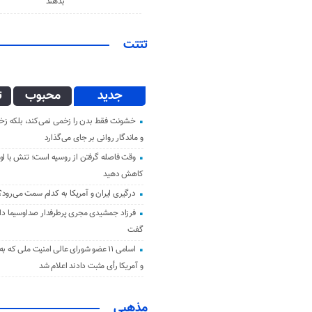
بدهند
تتتت
جدید
محبوب
ت
خشونت فقط بدن را زخمی نمی‌کند، بلکه زخم
و ماندگار روانی بر جای می‌گذارد
وقت فاصله گرفتن از روسیه است؛ تنش با اوک
کاهش دهید
درگیری ایران و آمریکا به کدام سمت می‌رود؟
فرزاد جمشیدی مجری پرطرفدار صداوسیما دار 
گفت
اسامی ۱۱ عضو شورای عالی امنیت ملی که ب
و آمریکا رأی مثبت دادند اعلام شد
مذهبی